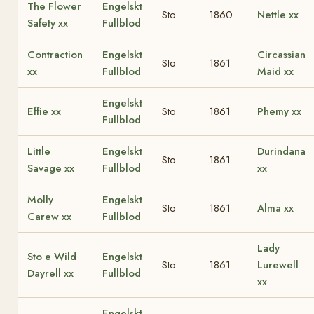
The Flower
Engelskt
Sto
1860
Nettle xx
Safety xx
Fullblod
Contraction
Engelskt
Circassian
Sto
1861
xx
Fullblod
Maid xx
Engelskt
Effie xx
Sto
1861
Phemy xx
Fullblod
Little
Engelskt
Durindana
Sto
1861
Savage xx
Fullblod
xx
Molly
Engelskt
Sto
1861
Alma xx
Carew xx
Fullblod
Lady
Sto e Wild
Engelskt
Sto
1861
Lurewell
Dayrell xx
Fullblod
xx
Engelskt