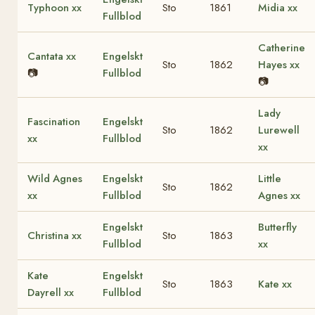
Typhoon xx
Sto
1861
Midia xx
Fullblod
Catherine
Cantata xx
Engelskt
Sto
1862
Hayes xx
📷
Fullblod
📷
Lady
Fascination
Engelskt
Sto
1862
Lurewell
xx
Fullblod
xx
Wild Agnes
Engelskt
Little
Sto
1862
xx
Fullblod
Agnes xx
Engelskt
Butterfly
Christina xx
Sto
1863
Fullblod
xx
Kate
Engelskt
Sto
1863
Kate xx
Dayrell xx
Fullblod