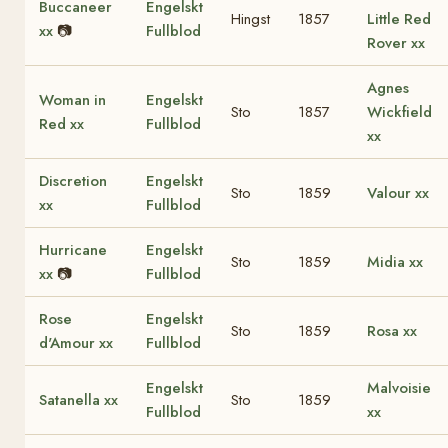
Buccaneer
Engelskt
Hingst
1857
Little Red
xx
📷
Fullblod
Rover xx
Agnes
Woman in
Engelskt
Sto
1857
Wickfield
Red xx
Fullblod
xx
Discretion
Engelskt
Sto
1859
Valour xx
xx
Fullblod
Hurricane
Engelskt
Sto
1859
Midia xx
xx
📷
Fullblod
Rose
Engelskt
Sto
1859
Rosa xx
d'Amour xx
Fullblod
Engelskt
Malvoisie
Satanella xx
Sto
1859
Fullblod
xx