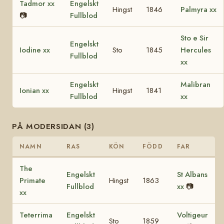
Tadmor xx
Engelskt
Hingst
1846
Palmyra xx
📷
Fullblod
Sto e Sir
Engelskt
Iodine xx
Sto
1845
Hercules
Fullblod
xx
Engelskt
Malibran
Ionian xx
Hingst
1841
Fullblod
xx
PÅ MODERSIDAN (3)
NAMN
RAS
KÖN
FÖDD
FAR
The
Engelskt
St Albans
Primate
Hingst
1863
Fullblod
xx
📷
xx
Teterrima
Engelskt
Voltigeur
Sto
1859