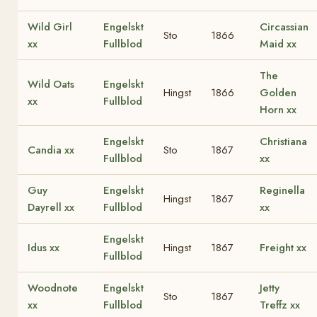
Wild Girl
Engelskt
Circassian
Sto
1866
xx
Fullblod
Maid xx
The
Wild Oats
Engelskt
Hingst
1866
Golden
xx
Fullblod
Horn xx
Engelskt
Christiana
Candia xx
Sto
1867
Fullblod
xx
Guy
Engelskt
Reginella
Hingst
1867
Dayrell xx
Fullblod
xx
Engelskt
Idus xx
Hingst
1867
Freight xx
Fullblod
Woodnote
Engelskt
Jetty
Sto
1867
xx
Fullblod
Treffz xx