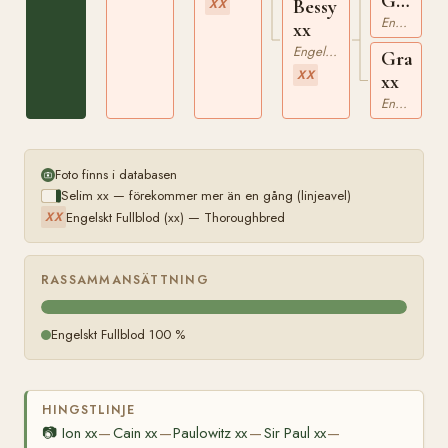
Gouty
Bessy
XX
xx
Engelskt Fullblod
xx
Engelskt Fullblod
Grandif
XX
xx
Engelskt Fullblod
Foto finns i databasen
Selim xx — förekommer mer än en gång (linjeavel)
Engelskt Fullblod (xx) — Thoroughbred
XX
RASSAMMANSÄTTNING
Engelskt Fullblod 100 %
HINGSTLINJE
📷
Ion xx
Cain xx
Paulowitz xx
Sir Paul xx
—
—
—
—