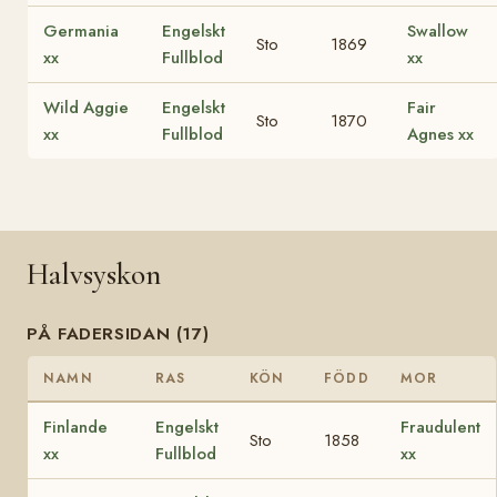
Germania
Engelskt
Swallow
Sto
1869
xx
Fullblod
xx
Wild Aggie
Engelskt
Fair
Sto
1870
xx
Fullblod
Agnes xx
Halvsyskon
PÅ FADERSIDAN (17)
NAMN
RAS
KÖN
FÖDD
MOR
Finlande
Engelskt
Fraudulent
Sto
1858
xx
Fullblod
xx