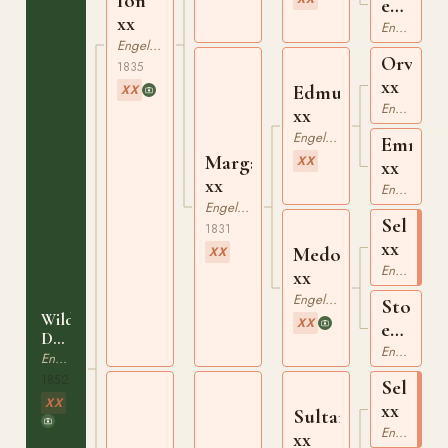
Ion
e
xx
St
Engelskt Fullblod
Engelskt Fullblod
George
Orville
1835
xx
xx
Edmund
XX
Engelskt Fullblod
xx
Engelskt Fullblod
Emmeli
Margaret
XX
xx
xx
Engelskt Fullblod
Engelskt Fullblod
Selim
1831
xx
Medora
XX
Engelskt Fullblod
xx
Engelskt Fullblod
Sto
Wild
XX
e
Dayrell
Sir
Engelskt Fullblod
xx
Engelskt Fullblod
Harry
1852
Selim
xx
XX
xx
Sultan
Engelskt Fullblod
xx