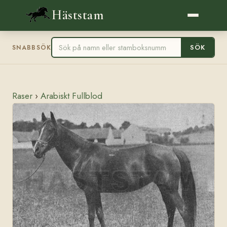
Häststam
SÖK
SNABBSÖK
Raser
›
Arabiskt Fullblod