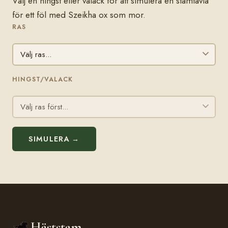
Välj en hingst eller valack för att simulera en stamtavla
för ett föl med Szeikha ox som mor.
RAS
HINGST/VALACK
SIMULERA →
Häststam