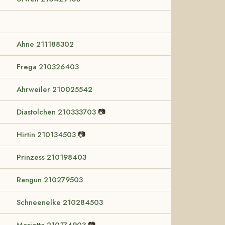
Ahne 211188302
Frega 210326403
Ahrweiler 210025542
Diastolchen 210333703
📷
Hirtin 210134503
📷
Prinzess 210198403
Rangun 210279503
Schneenelke 210284503
Marietta 210174903
📷