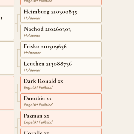
Engelskt Fullblod
Heimburg 210300835
41
Holsteiner
Nachod 210260303
Holsteiner
Frisko 210309636
Holsteiner
Leuthen 213088736
Holsteiner
Dark Ronald xx
Engelskt Fullblod
Danubia xx
Engelskt Fullblod
Pazman xx
Engelskt Fullblod
Coralle xx