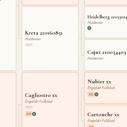
Heidelberg 2103301
Holsteiner
Kreta 210160851
Holsteiner
1951
Cajuz 210034403
Holsteiner
Nubier xx
Engelskt Fullblod
Cagliostro xx
XX
Engelskt Fullblod
1931
Cartouche xx
XX
Engelskt Fullblod