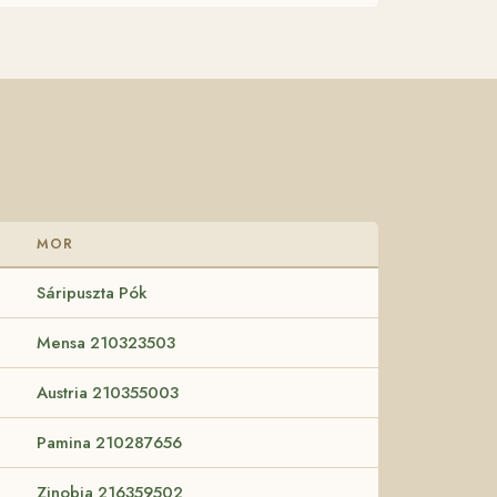
MOR
Sáripuszta Pók
Mensa 210323503
Austria 210355003
Pamina 210287656
Zinobia 216359502