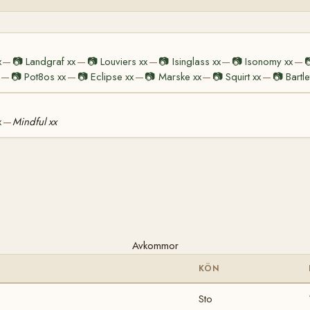
x
📷
Landgraf xx
📷
Louviers xx
📷
Isinglass xx
📷
Isonomy xx

—
—
—
—
—
📷
Pot8os xx
📷
Eclipse xx
📷
Marske xx
📷
Squirt xx
📷
Bartle
—
—
—
—
—
x
Mindful xx
—
Avkommor
KÖN
Sto