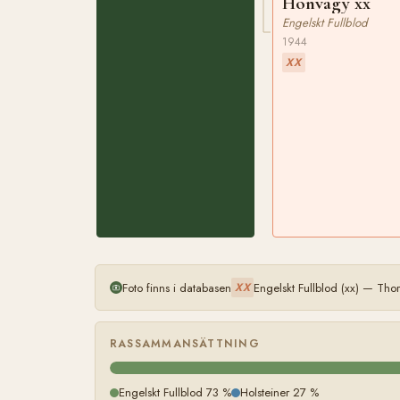
Honvagy xx
Engelskt Fullblod
1944
XX
Foto finns i databasen
Engelskt Fullblod (xx) — Th
XX
RASSAMMANSÄTTNING
Engelskt Fullblod 73 %
Holsteiner 27 %