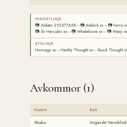
HINGSTLINJE
📷
Aldato 210377658
📷
Anblick xx
📷
Ferro x
—
—
📷
Sir Hercules xx
📷
Whalebone xx
📷
Waxy xx
—
—
STOLINJE
Honvagy xx
Hasthy Thought xx
Quick Thought x
—
—
Avkommor (1)
NAMN
RAS
Shaba
Ungerskt Varmblod