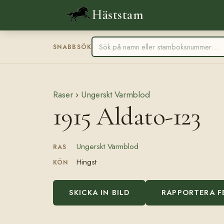
Häststam
SNABBSÖK
Raser
›
Ungerskt Varmblod
1915 Aldato-123
Ungerskt Varmblod
RAS
Hingst
KÖN
SKICKA IN BILD
RAPPORTERA F