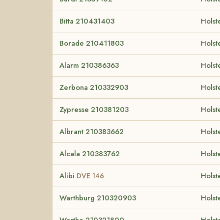
Bitta 210431403
Holst
Borade 210411803
Holst
Alarm 210386363
Holst
Zerbona 210332903
Holst
Zypresse 210381203
Holst
Albrant 210383662
Holst
Alcala 210383762
Holst
Alibi
Holst
DVE 146
Warthburg 210320903
Holst
Warthe 210321800
Holst