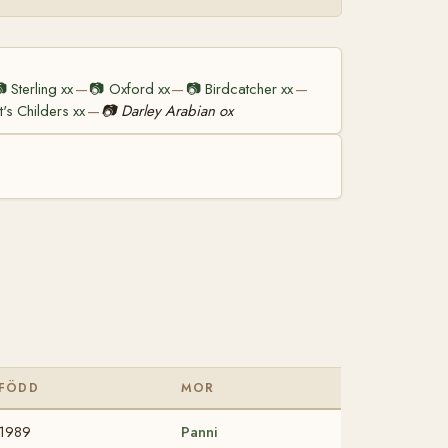

Sterling xx
📷
Oxford xx
📷
Birdcatcher xx
—
—
—
t's Childers xx
📷
Darley Arabian ox
—
FÖDD
MOR
1989
Panni