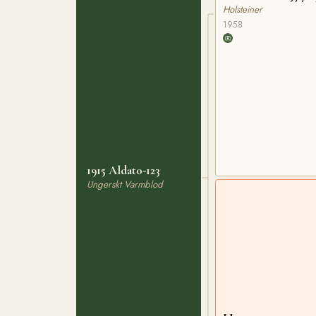
Holsteiner
1958
1915 Aldato-123
Ungerskt Varmblod