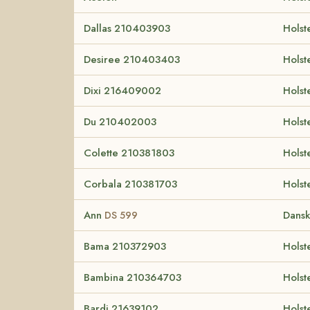
Dallas 210403903
Holst
Desiree 210403403
Holst
Dixi 216409002
Holst
Du 210402003
Holst
Colette 210381803
Holst
Corbala 210381703
Holst
Ann
Dansk
DS 599
Bama 210372903
Holst
Bambina 210364703
Holst
Bardi 21639102
Holst