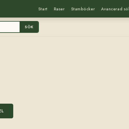
Start
Raser
Stamböcker
Avancerad sö
SÖK
EL