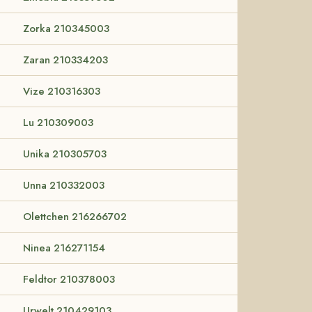
Zorka 210345003
Zaran 210334203
Vize 210316303
Lu 210309003
Unika 210305703
Unna 210332003
Olettchen 216266702
Ninea 216271154
Feldtor 210378003
Urwelt 210429103