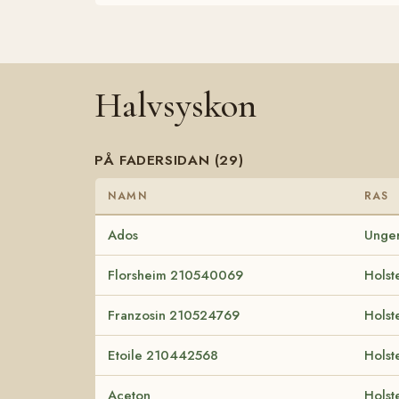
Halvsyskon
PÅ FADERSIDAN (29)
NAMN
RAS
Ados
Unger
Florsheim 210540069
Holst
Franzosin 210524769
Holst
Etoile 210442568
Holst
Aceton
Holst