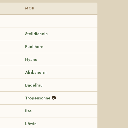
MOR
Stelldichein
Fuellhorn
Hyäne
Afrikanerin
Badefrau
Tropensonne
📷
Ilse
Löwin