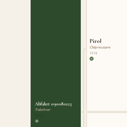
Pirol
Ostpreussare
1918
Abfahrt 090080123
Trakehner
1923