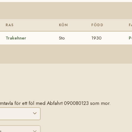
RAS
KÖN
FÖDD
F
Trakehner
Sto
1930
P
 stamtavla för ett föl med Abfahrt 090080123 som mor.