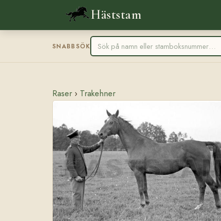
Häststam
SNABBSÖK
Raser
›
Trakehner