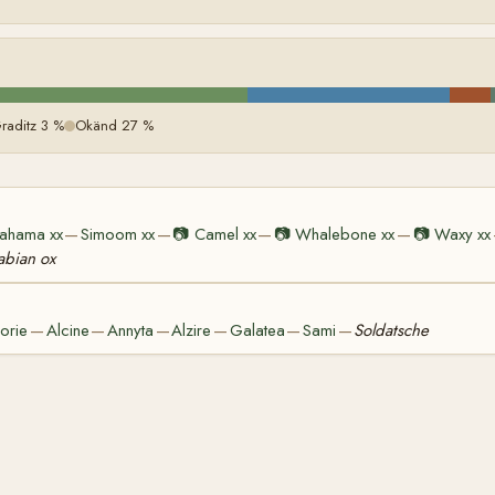
raditz 3 %
Okänd 27 %
ahama xx
Simoom xx
📷
Camel xx
📷
Whalebone xx
📷
Waxy xx
—
—
—
—
abian ox
orie
Alcine
Annyta
Alzire
Galatea
Sami
Soldatsche
—
—
—
—
—
—