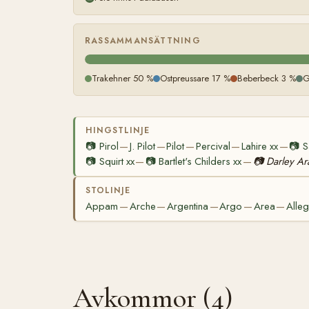
RASSAMMANSÄTTNING
Trakehner 50 %
Ostpreussare 17 %
Beberbeck 3 %
G
HINGSTLINJE
📷
Pirol
J. Pilot
Pilot
Percival
Lahire xx
📷
S
—
—
—
—
—
📷
Squirt xx
📷
Bartlet's Childers xx
📷
Darley Ar
—
—
STOLINJE
Appam
Arche
Argentina
Argo
Area
Alleg
—
—
—
—
—
Avkommor (4)