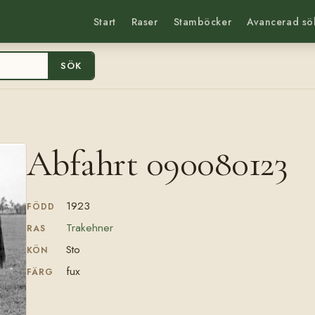
Start
Raser
Stamböcker
Avancerad sö
SÖK
Abfahrt 090080123
1923
FÖDD
Trakehner
RAS
Sto
KÖN
fux
FÄRG