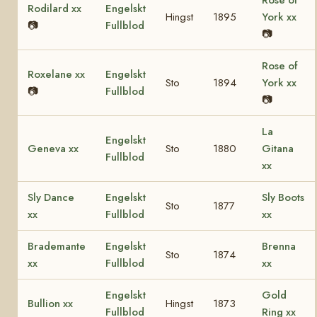
Rodilard xx
Engelskt
Hingst
1895
York xx
📷
Fullblod
📷
Rose of
Roxelane xx
Engelskt
Sto
1894
York xx
📷
Fullblod
📷
La
Engelskt
Geneva xx
Sto
1880
Gitana
Fullblod
xx
Sly Dance
Engelskt
Sly Boots
Sto
1877
xx
Fullblod
xx
Brademante
Engelskt
Brenna
Sto
1874
xx
Fullblod
xx
Engelskt
Gold
Bullion xx
Hingst
1873
Fullblod
Ring xx