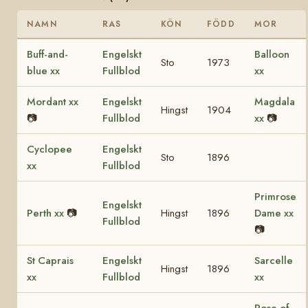
NAMN
RAS
KÖN
FÖDD
MOR
Buff-and-
Engelskt
Balloon
Sto
1973
blue xx
Fullblod
xx
Mordant xx
Engelskt
Magdala
Hingst
1904
📷
Fullblod
xx
📷
Cyclopee
Engelskt
Sto
1896
xx
Fullblod
Primrose
Engelskt
Perth xx
📷
Hingst
1896
Dame xx
Fullblod
📷
St Caprais
Engelskt
Sarcelle
Hingst
1896
xx
Fullblod
xx
Rose of