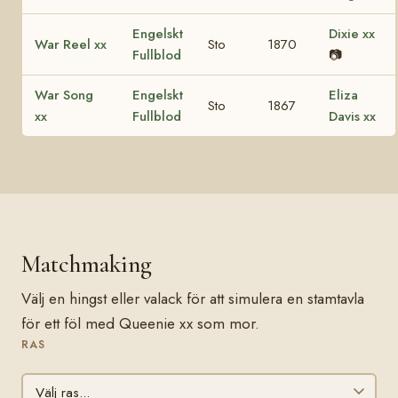
Engelskt
Dixie xx
War Reel xx
Sto
1870
Fullblod
📷
War Song
Engelskt
Eliza
Sto
1867
xx
Fullblod
Davis xx
Matchmaking
Välj en hingst eller valack för att simulera en stamtavla
för ett föl med Queenie xx som mor.
RAS