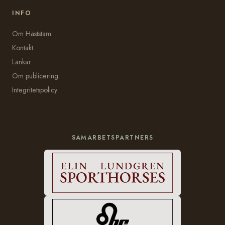
INFO
Om Häststam
Kontakt
Länkar
Om publicering
Integritetspolicy
SAMARBETSPARTNERS