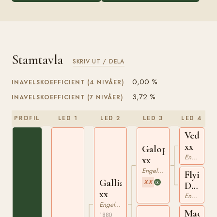
Stamtavla
SKRIV UT / DELA
0,00 %
INAVELSKOEFFICIENT (4 NIVÅER)
3,72 %
INAVELSKOEFFICIENT (7 NIVÅER)
PROFIL
LED 1
LED 2
LED 3
LED 4
Vedette
xx
Galopin
Engelskt Fullblod
xx
Engelskt Fullblod
Flying
Galliard
XX
Duches
xx
xx
Engelskt Fullblod
Engelskt Fullblod
Macaro
1880