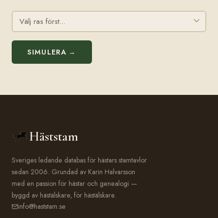
SIMULERA →
Häststam
Sveriges ledande databas för hästars stamtavlor
sedan 2006. Grundad av Karin Halvarsson
med en passion för hästar och genealogi —
byggd av hästälskare, för hästälskare.
info@haststam.se