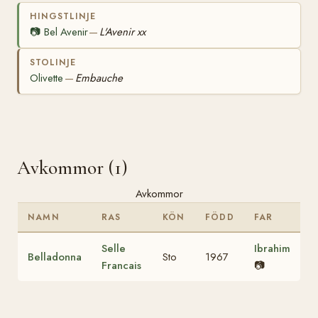
HINGSTLINJE
📷
Bel Avenir
L'Avenir xx
—
STOLINJE
Olivette
Embauche
—
Avkommor (1)
Avkommor
NAMN
RAS
KÖN
FÖDD
FAR
Selle
Ibrahim
Belladonna
Sto
1967
Francais
📷