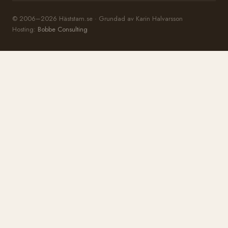
© 2006–2026 Häststam.se · Grundad av Karin Halvarsson
Hosting:
Bobbe Consulting