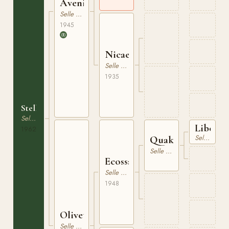
Avenir
Selle Francais
1945
Nicaella
Selle Francais
1935
Stella
Selle Francais
Libour
1962
Selle Francais
Quaker
Selle Francais
Ecossais
Selle Francais
1948
Olivette
Selle Francais