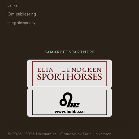
Länkar
Om publicering
Integritetspolicy
SAMARBETSPARTNERS
© 2006–2026 Häststam.se · Grundad av Karin Halvarsson