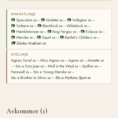
HINGSTLINJE
📷
Speculum xx
📷
Vedette xx
📷
Voltigeur xx
—
—
—
📷
Voltaire xx
📷
Blacklock xx
Whitelock xx
—
—
—
📷
Hambletonian xx
📷
King Fergus xx
📷
Eclipse xx
—
—
—
📷
Marske xx
📷
Squirt xx
📷
Bartlet's Childers xx
—
—
—
📷
Darley Arabian ox
STOLINJE
Agnes Sorel xx
Miss Agnes xx
Agnes xx
Annette xx
—
—
—
Sto e Don Juan xx
Moll in the Wad xx
Spitfire xx
—
—
—
—
Farewell xx
Sto e Young Marske xx
—
—
Sto e Brother to Silvio xx
Sto e Huttons Spot xx
—
Avkommor (1)