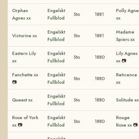
Orphan
Engelskt
Polly Agne
Sto
1881
Agnes xx
Fullblod
xx
Engelskt
Madame
Victorine xx
Sto
1881
Fullblod
Spiers xx
Eastern Lily
Engelskt
Lily Agnes
Sto
1880
xx
Fullblod
xx
📷
Fanchette xx
Engelskt
Reticence
Sto
1880
📷
Fullblod
xx
Engelskt
Queest xx
Sto
1880
Solitude xx
Fullblod
Rose of York
Engelskt
Rouge
Sto
1880
xx
📷
Fullblod
Rose xx
📷
Engelskt