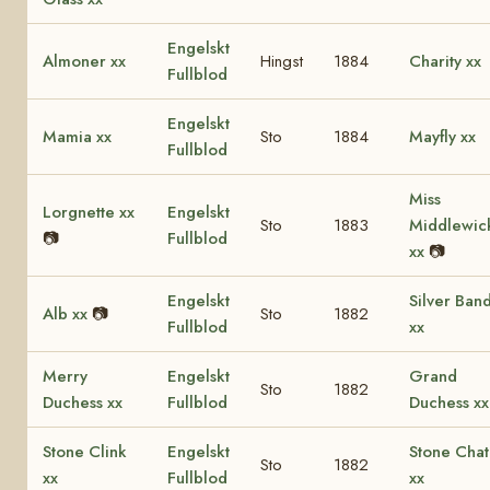
Engelskt
Almoner xx
Hingst
1884
Charity xx
Fullblod
Engelskt
Mamia xx
Sto
1884
Mayfly xx
Fullblod
Miss
Lorgnette xx
Engelskt
Sto
1883
Middlewic
📷
Fullblod
xx
📷
Engelskt
Silver Ban
Alb xx
📷
Sto
1882
Fullblod
xx
Merry
Engelskt
Grand
Sto
1882
Duchess xx
Fullblod
Duchess xx
Stone Clink
Engelskt
Stone Chat
Sto
1882
xx
Fullblod
xx