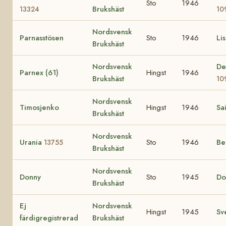
Sto
1946
Brukshäst
13324
10
Nordsvensk
Parnasstösen
Sto
1946
Li
Brukshäst
Nordsvensk
De
Parnex (61)
Hingst
1946
Brukshäst
10
Nordsvensk
Timosjenko
Hingst
1946
Sa
Brukshäst
Nordsvensk
Urania
Sto
1946
B
13755
Brukshäst
Nordsvensk
Donny
Sto
1945
Do
Brukshäst
Ej
Nordsvensk
Hingst
1945
Sv
färdigregistrerad
Brukshäst