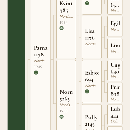
Kvint
(41)
985
Nordsvensk Brukshäst
1048
Nordsvensk Brukshäst
Egil
1934
Nordsvensk Brukshäst
Lisa
1176
Nordsvensk Brukshäst
Linda
Parnass
Nordsvensk Brukshäst
1178
Nordsvensk Brukshäst
Unger
1939
640
Esbjörn
Nordsvensk Brukshäst
694
Nordsvensk Brukshäst
Prima
Norma
838
5265
Nordsvensk Brukshäst
Nordsvensk Brukshäst
Lubben
1933
444
Polly
Dölehäst
2145