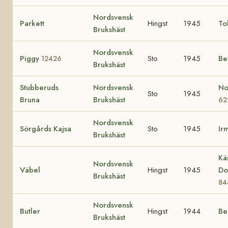
Nordsvensk
Parkett
Hingst
1945
To
Brukshäst
Nordsvensk
Piggy
Sto
1945
Be
12426
Brukshäst
Stubberuds
Nordsvensk
No
Sto
1945
Bruna
Brukshäst
62
Nordsvensk
Sörgårds Kajsa
Sto
1945
Ir
Brukshäst
Kä
Nordsvensk
Väbel
Hingst
1945
Do
Brukshäst
84
Nordsvensk
Butler
Hingst
1944
Be
Brukshäst