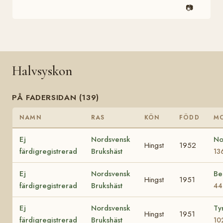
📷
Halvsyskon
PÅ FADERSIDAN (139)
NAMN
RAS
KÖN
FÖDD
M
Ej
Nordsvensk
No
Hingst
1952
färdigregistrerad
Brukshäst
13
Ej
Nordsvensk
Be
Hingst
1951
färdigregistrerad
Brukshäst
44
Ej
Nordsvensk
Tyr
Hingst
1951
färdigregistrerad
Brukshäst
10