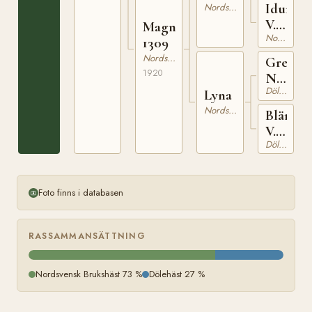
Vrml.
Iduna
Nordsvensk Brukshäst
h.r. 396
V.S.B.
Magna
Nordsvensk Brukshäst
121
1309
Nordsvensk Brukshäst
Greven
1920
N
Dölehäst
526
Lyna
Nordsvensk Brukshäst
Blända
V.S.B.
Dölehäst
49
Foto finns i databasen
RASSAMMANSÄTTNING
Nordsvensk Brukshäst 73 %
Dölehäst 27 %