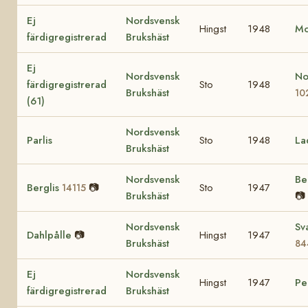
Ej
Nordsvensk
Hingst
1948
M
färdigregistrerad
Brukshäst
Ej
Nordsvensk
No
färdigregistrerad
Sto
1948
Brukshäst
10
(61)
Nordsvensk
Parlis
Sto
1948
La
Brukshäst
Nordsvensk
Be
Berglis
📷
Sto
1947
14115
Brukshäst
📷
Nordsvensk
Sv
Dahlpålle
📷
Hingst
1947
Brukshäst
84
Ej
Nordsvensk
Hingst
1947
Pe
färdigregistrerad
Brukshäst