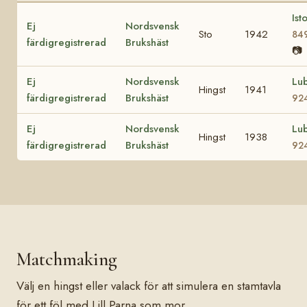
Ist
Ej
Nordsvensk
Sto
1942
84
färdigregistrerad
Brukshäst
📷
Ej
Nordsvensk
Lu
Hingst
1941
färdigregistrerad
Brukshäst
92
Ej
Nordsvensk
Lu
Hingst
1938
färdigregistrerad
Brukshäst
92
Matchmaking
Välj en hingst eller valack för att simulera en stamtavla
för ett föl med Lill Parna som mor.