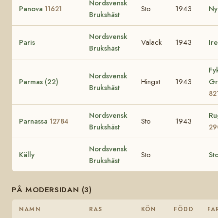
Nordsvensk
Panova
Sto
1943
Ny
11621
Brukshäst
Nordsvensk
Paris
Valack
1943
Ir
Brukshäst
Fy
Nordsvensk
Parmas (22)
Hingst
1943
Gr
Brukshäst
82
Nordsvensk
Ru
Parnassa
Sto
1943
12784
Brukshäst
29
Nordsvensk
Källy
Sto
Sto
Brukshäst
PÅ MODERSIDAN (3)
NAMN
RAS
KÖN
FÖDD
FA