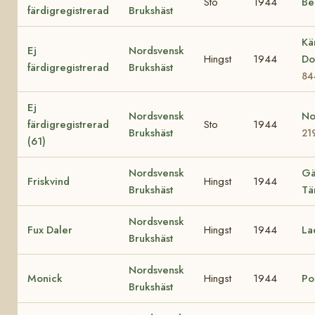
Sto
1944
Be
färdigregistrerad
Brukshäst
Kä
Ej
Nordsvensk
Hingst
1944
Do
färdigregistrerad
Brukshäst
84
Ej
Nordsvensk
No
färdigregistrerad
Sto
1944
Brukshäst
21
(61)
Nordsvensk
Gä
Friskvind
Hingst
1944
Brukshäst
Tä
Nordsvensk
Fux Daler
Hingst
1944
La
Brukshäst
Nordsvensk
Monick
Hingst
1944
Po
Brukshäst