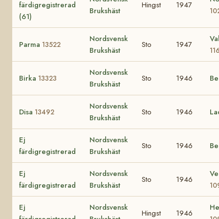
färdigregistrerad
Hingst
1947
Brukshäst
10
(61)
Nordsvensk
Va
Parma
Sto
1947
13522
Brukshäst
11
Nordsvensk
Birka
Sto
1946
Be
13323
Brukshäst
Nordsvensk
Disa
Sto
1946
La
13492
Brukshäst
Ej
Nordsvensk
Sto
1946
Be
färdigregistrerad
Brukshäst
Ej
Nordsvensk
Ve
Sto
1946
färdigregistrerad
Brukshäst
10
Ej
Nordsvensk
He
Hingst
1946
färdigregistrerad
Brukshäst
10