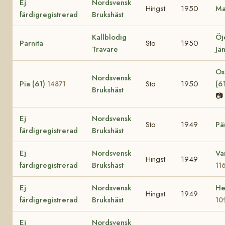
Ej
Nordsvensk
Hingst
1950
Ma
färdigregistrerad
Brukshäst
Kallblodig
Öj
Parnita
Sto
1950
Travare
Jä
Os
Nordsvensk
Pia (61)
Sto
1950
(6
14871
Brukshäst
📷
Ej
Nordsvensk
Sto
1949
Pä
färdigregistrerad
Brukshäst
Ej
Nordsvensk
Va
Hingst
1949
färdigregistrerad
Brukshäst
11
Ej
Nordsvensk
He
Hingst
1949
färdigregistrerad
Brukshäst
10
Ej
Nordsvensk