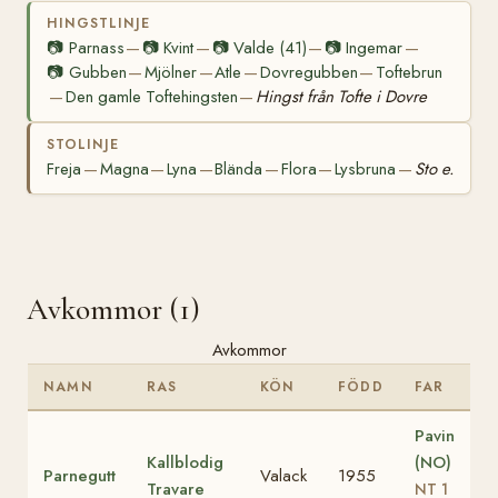
HINGSTLINJE
📷
Parnass
📷
Kvint
📷
Valde (41)
📷
Ingemar
—
—
—
—
📷
Gubben
Mjölner
Atle
Dovregubben
Toftebrun
—
—
—
—
Den gamle Toftehingsten
Hingst från Tofte i Dovre
—
—
STOLINJE
Freja
Magna
Lyna
Blända
Flora
Lysbruna
Sto e.
—
—
—
—
—
—
Avkommor (1)
Avkommor
NAMN
RAS
KÖN
FÖDD
FAR
Pavin
Kallblodig
(NO)
Parnegutt
Valack
1955
Travare
NT 1