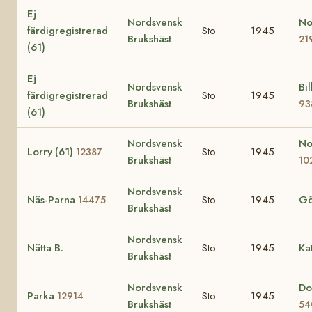
Ej
Nordsvensk
No
färdigregistrerad
Sto
1945
Brukshäst
21
(61)
Ej
Nordsvensk
Bil
färdigregistrerad
Sto
1945
Brukshäst
93
(61)
Nordsvensk
No
Lorry (61)
Sto
1945
12387
Brukshäst
10
Nordsvensk
Näs-Parna
Sto
1945
Gö
14475
Brukshäst
Nordsvensk
Nätta B.
Sto
1945
Ka
Brukshäst
Nordsvensk
Do
Parka
Sto
1945
12914
Brukshäst
54