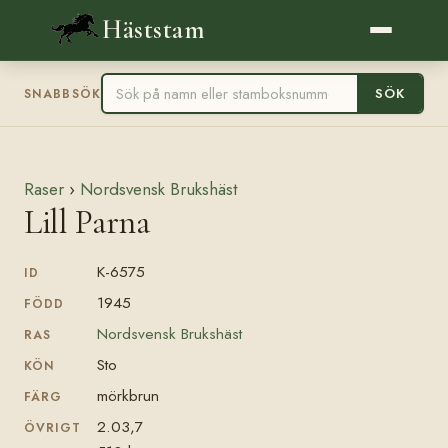
Häststam
SÖK
SNABBSÖK
Raser
›
Nordsvensk Brukshäst
Lill Parna
K-6575
ID
1945
FÖDD
Nordsvensk Brukshäst
RAS
Sto
KÖN
mörkbrun
FÄRG
2.03,7
ÖVRIGT