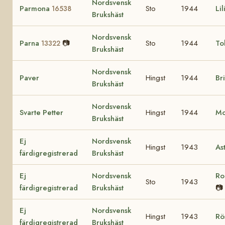
Nordsvensk
Parmona
Sto
1944
Li
16538
Brukshäst
Nordsvensk
Parna
📷
Sto
1944
To
13322
Brukshäst
Nordsvensk
Paver
Hingst
1944
Bri
Brukshäst
Nordsvensk
Svarte Petter
Hingst
1944
M
Brukshäst
Ej
Nordsvensk
Hingst
1943
As
färdigregistrerad
Brukshäst
Ej
Nordsvensk
Ro
Sto
1943
färdigregistrerad
Brukshäst
📷
Ej
Nordsvensk
Hingst
1943
Rö
färdigregistrerad
Brukshäst