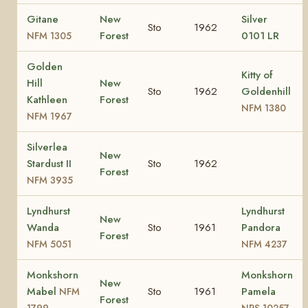
Gitane
New
Silver
Sto
1962
Forest
0101 LR
NFM 1305
Golden
Kitty of
Hill
New
Sto
1962
Goldenhill
Kathleen
Forest
NFM 1380
NFM 1967
Silverlea
New
Stardust II
Sto
1962
Forest
NFM 3935
Lyndhurst
Lyndhurst
New
Wanda
Sto
1961
Pandora
Forest
NFM 5051
NFM 4237
Monkshorn
Monkshorn
New
Mabel
Sto
1961
Pamela
NFM
Forest
1799
NPS 10257