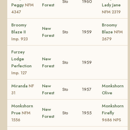
Sto
1960
Peggy
Forest
Lady Jane
NFM
4347
NFM 2319
Broomy
Broomy
New
Blaze II
Sto
1959
Blaze
NFM
Forest
Imp. 923
2679
Furzey
Lodge
New
Sto
1959
Perfection
Forest
Imp. 127
Miranda
New
Monkshorn
NF
Sto
1957
Forest
Olive
31
Monkshorn
Monkshorn
New
Prue
Sto
1955
Firefly
NFM
Forest
1556
9686 NPS