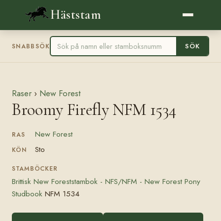
Häststam
SÖK
SNABBSÖK
Raser
›
New Forest
Broomy Firefly NFM 1534
New Forest
RAS
Sto
KÖN
STAMBÖCKER
Brittisk New Foreststambok - NFS/NFM - New Forest Pony
Studbook
NFM 1534