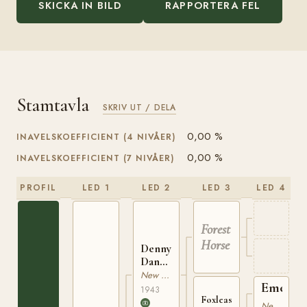
SKICKA IN BILD
RAPPORTERA FEL
Stamtavla
SKRIV UT / DELA
0,00 %
INAVELSKOEFFICIENT (4 NIVÅER)
0,00 %
INAVELSKOEFFICIENT (7 NIVÅER)
PROFIL
LED 1
LED 2
LED 3
LED 4
Forest
Horse
Denny
Danny
NPS
New Forest
Emery
2494
1943
Foxlease
Dan
New Forest