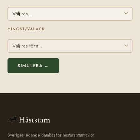
HINGST/VALACK
SIMULERA →
Häststam
Sveriges ledande databas för hästars stamtavlor