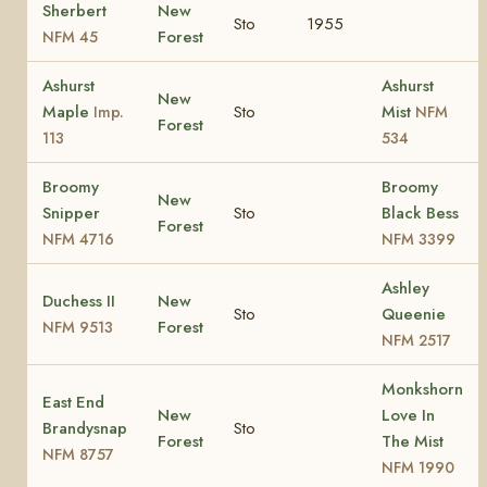
Sherbert
New
Sto
1955
Forest
NFM 45
Ashurst
Ashurst
New
Maple
Sto
Mist
Imp.
NFM
Forest
113
534
Broomy
Broomy
New
Snipper
Sto
Black Bess
Forest
NFM 4716
NFM 3399
Ashley
Duchess II
New
Sto
Queenie
Forest
NFM 9513
NFM 2517
Monkshorn
East End
New
Love In
Brandysnap
Sto
Forest
The Mist
NFM 8757
NFM 1990