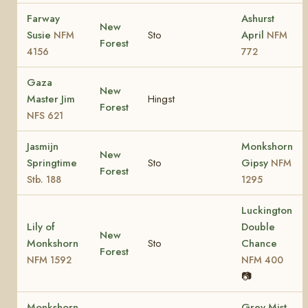
Farway
Ashurst
New
Susie
Sto
April
NFM
NFM
Forest
4156
772
Gaza
New
Master Jim
Hingst
Forest
NFS 621
Jasmijn
Monkshorn
New
Springtime
Sto
Gipsy
NFM
Forest
Stb. 188
1295
Luckington
Lily of
Double
New
Monkshorn
Sto
Chance
Forest
NFM 1592
NFM 400
📷
Monkshorn
Grey Mist,