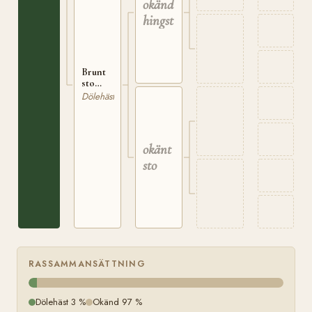
okänd
Land
hingst
Brunt
sto
född på
Dölehäst
Baggerud
i N.
Land
okänt
sto
RASSAMMANSÄTTNING
Dölehäst 3 %
Okänd 97 %