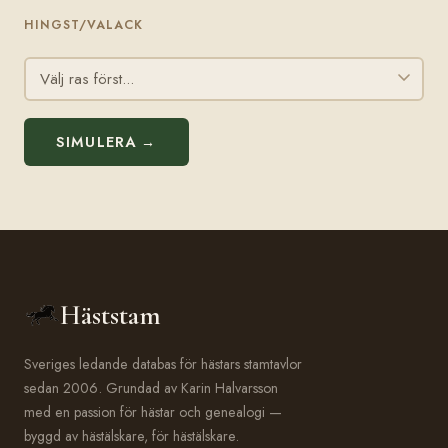
HINGST/VALACK
SIMULERA →
Häststam
Sveriges ledande databas för hästars stamtavlor
sedan 2006. Grundad av Karin Halvarsson
med en passion för hästar och genealogi —
byggd av hästälskare, för hästälskare.