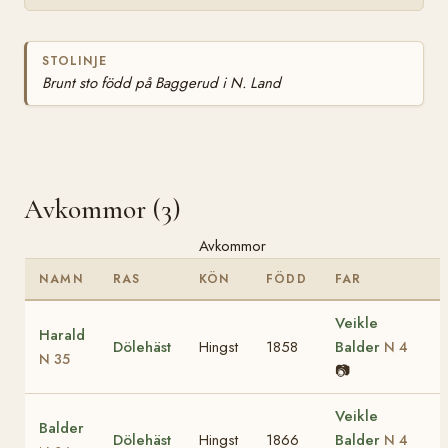
STOLINJE
Brunt sto född på Baggerud i N. Land
Avkommor (3)
Avkommor
NAMN
RAS
KÖN
FÖDD
FAR
Veikle
Harald
Dölehäst
Hingst
1858
Balder
N 4
N 35
📷
Veikle
Balder
Dölehäst
Hingst
1866
Balder
N 4