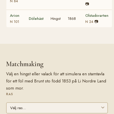
N 84
📷
Arion
Olstadsvarten
Dölehäst
Hingst
1868
📷
N 101
N 24
Matchmaking
Välj en hingst eller valack för att simulera en stamtavla
för ett föl med Brunt sto född 1853 på Li Nordre Land
som mor.
RAS