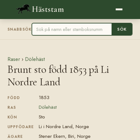
Häststam
SÖK
SNABBSÖK
Raser
›
Dölehäst
Brunt sto född 1853 på Li
Nordre Land
1853
FÖDD
Dölehäst
RAS
Sto
KÖN
Li i Nordre Land, Norge
UPPFÖDARE
Stener Ekern, Biri, Norge
ÄGARE