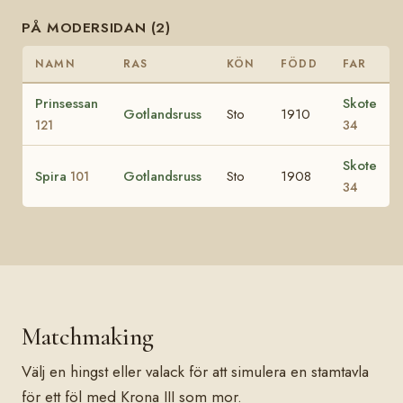
PÅ MODERSIDAN (2)
NAMN
RAS
KÖN
FÖDD
FAR
Prinsessan
Skote
Gotlandsruss
Sto
1910
121
34
Skote
Spira
Gotlandsruss
Sto
1908
101
34
Matchmaking
Välj en hingst eller valack för att simulera en stamtavla
för ett föl med Krona III som mor.