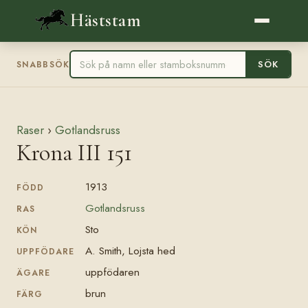
Häststam
SÖK
SNABBSÖK
Raser
›
Gotlandsruss
Krona III 151
1913
FÖDD
Gotlandsruss
RAS
Sto
KÖN
A. Smith, Lojsta hed
UPPFÖDARE
uppfödaren
ÄGARE
brun
FÄRG