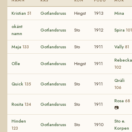
NAMN
RAS
KÖN
FÖDD
MOR
Kristian
Gotlandsruss
Hingst
1913
Mina
51
okänt
Gotlandsruss
Sto
1912
Spira
101
namn
Maja
Gotlandsruss
Sto
1911
Vally
133
81
Rebecka
Olle
Gotlandsruss
Hingst
1911
102
Qväli
Quick
Gotlandsruss
Sto
1911
135
106
Rosa
68
Rosita
Gotlandsruss
Sto
1911
134
📷
Hinden
Sto e.
Gotlandsruss
Sto
1910
Korpen
123