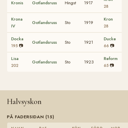
Kronis
Gotlandsruss
Hingst
1917
28
Krona
Kron
Gotlandsruss
Sto
1919
IV
28
Docka
Ducke
Gotlandsruss
Sto
1921
📷
📷
195
66
Lisa
Reform
Gotlandsruss
Sto
1923
📷
202
65
Halvsyskon
PÅ FADERSIDAN (15)