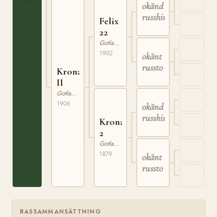
1913
okänd
russhingst
Felix
22
Gotlandsruss
1902
okänt
russto
Krona
II
Gotlandsruss
1906
okänd
russhingst
Krona
2
Gotlandsruss
1879
okänt
russto
RASSAMMANSÄTTNING