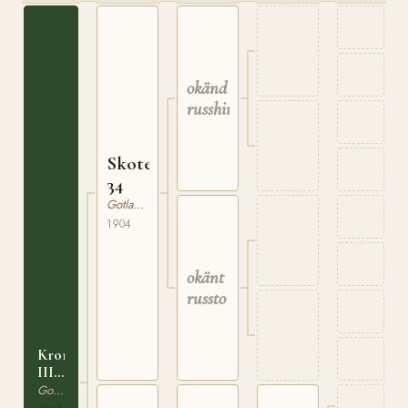
okänd
russhingst
Skote
34
Gotlandsruss
1904
okänt
russto
Krona
III
151
Gotlandsruss