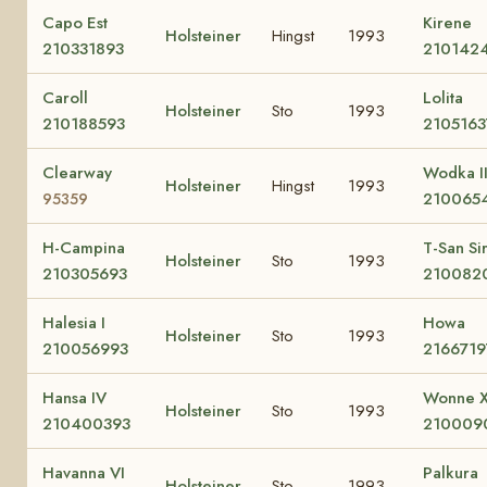
Capo Est
Kirene
Holsteiner
Hingst
1993
210331893
210142
Caroll
Lolita
Holsteiner
Sto
1993
210188593
210516
Clearway
Wodka I
Holsteiner
Hingst
1993
210065
95359
H-Campina
T-San Si
Holsteiner
Sto
1993
210305693
210082
Halesia I
Howa
Holsteiner
Sto
1993
210056993
2166719
Hansa IV
Wonne X
Holsteiner
Sto
1993
210400393
210009
Havanna VI
Palkura
Holsteiner
Sto
1993