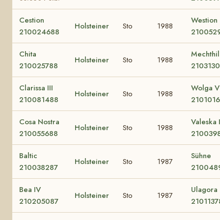
Cestion
Westion
Holsteiner
Sto
1988
210024688
210052
Chita
Mechthi
Holsteiner
Sto
1988
210025788
2103130
Clarissa III
Wolga V
Holsteiner
Sto
1988
210081488
210101
Cosa Nostra
Valeska I
Holsteiner
Sto
1988
210055688
210039
Baltic
Sühne
Holsteiner
Sto
1987
210038287
210048
Bea IV
Ulagora
Holsteiner
Sto
1987
210205087
2101137