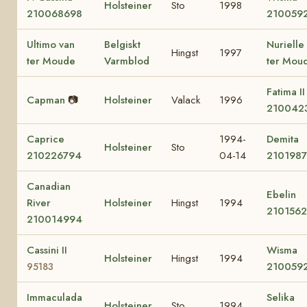
Holsteiner
Sto
1998
210068698
210059
Ultimo van
Belgiskt
Nurielle
Hingst
1997
ter Moude
Varmblod
ter Mou
Fatima II
Capman
📷
Holsteiner
Valack
1996
210042
Caprice
1994-
Demita
Holsteiner
Sto
210226794
04-14
210198
Canadian
Ebelin
River
Holsteiner
Hingst
1994
210156
210014994
Cassini II
Wisma
Holsteiner
Hingst
1994
210059
95183
Immaculada
Selika
Holsteiner
Sto
1994