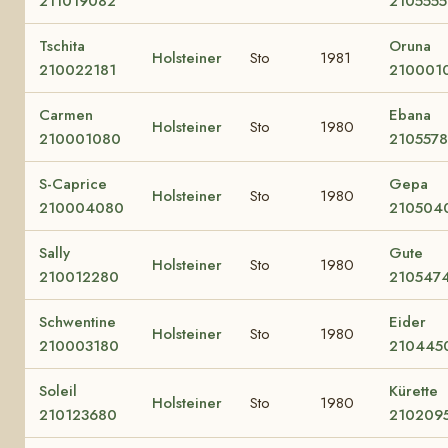
211019082
2105555
Tschita
Oruna
Holsteiner
Sto
1981
210022181
210001
Carmen
Ebana
Holsteiner
Sto
1980
210001080
210557
S-Caprice
Gepa
Holsteiner
Sto
1980
210004080
210504
Sally
Gute
Holsteiner
Sto
1980
210012280
210547
Schwentine
Eider
Holsteiner
Sto
1980
210003180
210445
Soleil
Kürette
Holsteiner
Sto
1980
210123680
210209