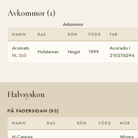
Avkommor (1)
Avkommor
NAMN
RAS
KÖN
FÖDD
FAR
Aromats
Acorado I
Holsteiner
Hingst
1999
210276294
HL 265
Halvsyskon
PÅ FADERSIDAN (93)
NAMN
RAS
KÖN
FÖDD
MOR
N-Cassina
Wisma