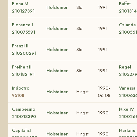
Fiona M
Buffet
Holsteiner
Sto
1991
210127391
2101314
Florence I
Orlanda
Holsteiner
Sto
1991
210075591
210056
Franzi II
Holsteiner
Sto
1991
210200291
Freiheit II
Regel
Holsteiner
Sto
1991
210182191
210327
Indoctro
1990-
Vanessa 
Holsteiner
Hingst
06-08
210063
95108
Campesino
Nixe IV
Holsteiner
Hingst
1990
210018390
210026
Capitalist
Nartane
Holsteiner
Hingst
1990