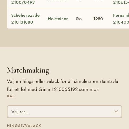
210070493
210615
Scheherezade
Fernand
Holsteiner
Sto
1980
210131880
210400
Matchmaking
Välj en hingst eller valack för att simulera en stamtavla
för ett föl med Ginie I 210065192 som mor.
RAS
HINGST/VALACK