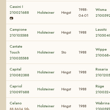
Cassini I
1988-
Wisma
210021688
Holsteiner
Hingst
04-01
210059
📷
Campione
Lausitz
Holsteiner
Hingst
1988
210105588
210504
Cantate
Wippe
Touch
Holsteiner
Sto
1988
210068
210035588
Capital
Rosaria
Holsteiner
Hingst
1988
210082388
210120
Capriol
Rüge
Holsteiner
Hingst
1988
210097688
210032
Celano
Wabrina
Holsteiner
Hingst
1988
210059
88.8604 Stb.