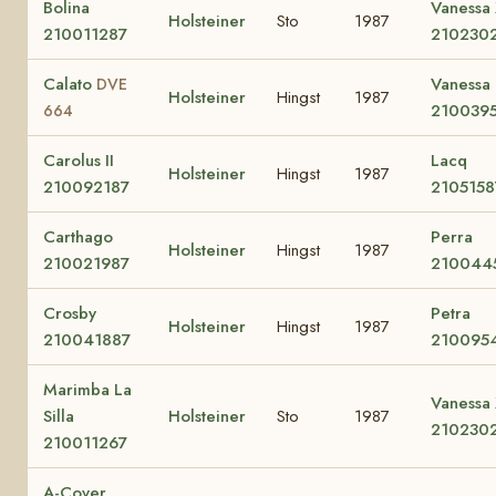
Bolina
Vanessa 
Holsteiner
Sto
1987
210011287
210230
Calato
Vanessa I
DVE
Holsteiner
Hingst
1987
210039
664
Carolus II
Lacq
Holsteiner
Hingst
1987
210092187
210515
Carthago
Perra
Holsteiner
Hingst
1987
210021987
210044
Crosby
Petra
Holsteiner
Hingst
1987
210041887
210095
Marimba La
Vanessa 
Silla
Holsteiner
Sto
1987
210230
210011267
A-Cover