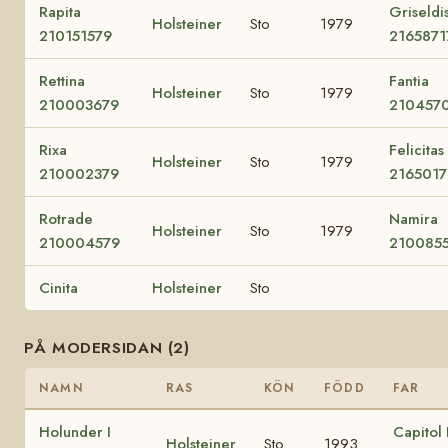
Rapita
Griseldi
Holsteiner
Sto
1979
210151579
2165871
Rettina
Fantia
Holsteiner
Sto
1979
210003679
210457
Rixa
Felicitas
Holsteiner
Sto
1979
210002379
216501
Rotrade
Namira
Holsteiner
Sto
1979
210004579
210085
Cinita
Holsteiner
Sto
PÅ MODERSIDAN (2)
NAMN
RAS
KÖN
FÖDD
FAR
Holunder I
Capitol 
Holsteiner
Sto
1993