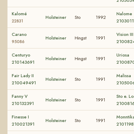
210503
Kalomé
Nalome
Holsteiner
Sto
1992
2103011
22831
Carano
Vision III
Holsteiner
Hingst
1991
210082
95086
Centuryo
Uriosa
Holsteiner
Hingst
1991
210143691
210087
Fair Lady II
Malissa
Holsteiner
Sto
1991
210049491
210500
Fanny V
Sto e. L
Holsteiner
Sto
1991
210132391
210081
Finesse I
Monntik
Holsteiner
Sto
1991
210021391
2101198