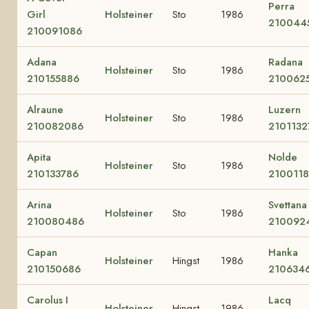
Perra
Girl
Holsteiner
Sto
1986
210044
210091086
Adana
Radana
Holsteiner
Sto
1986
210155886
210062
Alraune
Luzern
Holsteiner
Sto
1986
210082086
2101132
Apita
Nolde
Holsteiner
Sto
1986
210133786
210011
Arina
Svettana
Holsteiner
Sto
1986
210080486
210092
Capan
Hanka
Holsteiner
Hingst
1986
210150686
210634
Carolus I
Lacq
Holsteiner
Hingst
1986