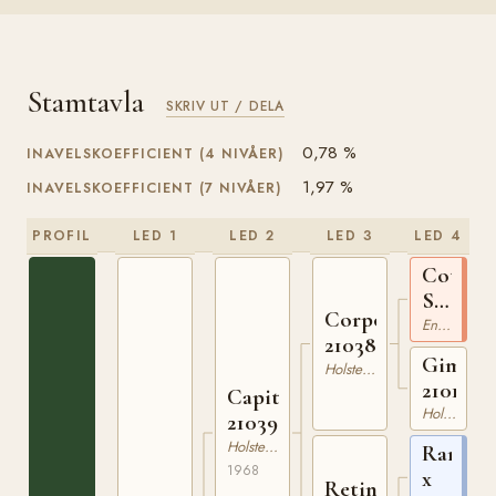
Stamtavla
SKRIV UT / DELA
0,78 %
INAVELSKOEFFICIENT (4 NIVÅER)
1,97 %
INAVELSKOEFFICIENT (7 NIVÅER)
PROFIL
LED 1
LED 2
LED 3
LED 4
Cottag
Son
Corporal
xx
Engelskt Fullblod
210386463
Gimara
Holsteiner
2101176
Capitano
Holsteiner
210398668
Holsteiner
Ramzes
1968
x
Retina