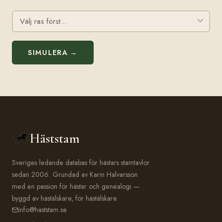
SIMULERA →
Häststam
Sveriges ledande databas för hästars stamtavlor
sedan 2006. Grundad av Karin Halvarsson
med en passion för hästar och genealogi —
byggd av hästälskare, för hästälskare.
info@haststam.se