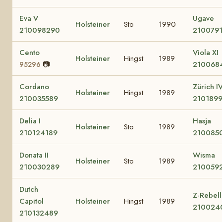
Eva V
Ugave
Holsteiner
Sto
1990
210098290
210079
Cento
Viola XI
Holsteiner
Hingst
1989
📷
210068
95296
Cordano
Zürich I
Holsteiner
Hingst
1989
210035589
210189
Delia I
Hasja
Holsteiner
Sto
1989
210124189
210085
Donata II
Wisma
Holsteiner
Sto
1989
210030289
210059
Dutch
Z-Rebell
Capitol
Holsteiner
Hingst
1989
210024
210132489