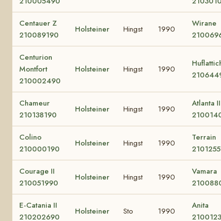
210005490
210301
Centauer Z
Wirane
Holsteiner
Hingst
1990
210089190
210069
Centurion
Huflattic
Montfort
Holsteiner
Hingst
1990
210644
210002490
Chameur
Atlanta II
Holsteiner
Hingst
1990
210138190
210014
Colino
Terrain
Holsteiner
Hingst
1990
210000190
2101255
Courage II
Vamara
Holsteiner
Hingst
1990
210051990
210088
E-Catania II
Anita
Holsteiner
Sto
1990
210202690
210012