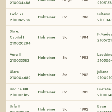
210034486
210515
Goldika
Sultanin
Holsteiner
Sto
1986
210086286
210104
Sto e.
F-Mede
Capitol I
Holsteiner
Sto
1984
210572
210020284
Vera II
Ladykin
Holsteiner
Sto
1983
210033583
210506
Ulara
Juliane I
Holsteiner
Sto
1982
210004682
210021
Undine XIII
Luetetia
Holsteiner
Sto
1982
210005182
210004
Urfa II
Basar
Holsteiner
Sto
1982