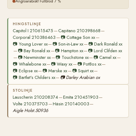
Angloarabiskt Fullblod 7 %
HINGSTLINJE
Capitol I 210615475
Capitano 210398668
—
—
Corporal 210386463
📷
Cottage Son xx
—
—
📷
Young Lover xx
📷
Son-in-Law xx
📷
Dark Ronald xx
—
—
📷
Bay Ronald xx
📷
Hampton xx
📷
Lord Clifden xx
—
—
—
📷
Newminster xx
📷
Touchstone xx
📷
Camel xx
—
—
—
—
📷
Whalebone xx
📷
Waxy xx
📷
Pot8os xx
—
—
—
📷
Eclipse xx
📷
Marske xx
📷
Squirt xx
—
—
—
📷
Bartlet's Childers xx
📷
Darley Arabian ox
—
STOLINJE
Lauscherin 210208374
Emita 210451903
—
—
Volte 210375703
Häsin 210140003
—
—
Aigle Holst.50936