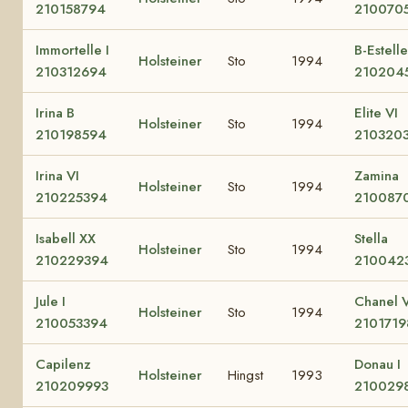
210158794
210070
Immortelle I
B-Estelle
Holsteiner
Sto
1994
210312694
210204
Irina B
Elite VI
Holsteiner
Sto
1994
210198594
210320
Irina VI
Zamina
Holsteiner
Sto
1994
210225394
210087
Isabell XX
Stella
Holsteiner
Sto
1994
210229394
210042
Jule I
Chanel V
Holsteiner
Sto
1994
210053394
2101719
Capilenz
Donau I
Holsteiner
Hingst
1993
210209993
210029