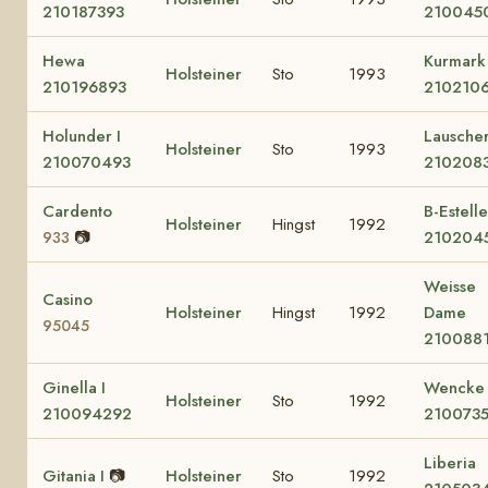
210187393
210045
Hewa
Kurmark
Holsteiner
Sto
1993
210196893
210210
Holunder I
Lauscher
Holsteiner
Sto
1993
210070493
210208
Cardento
B-Estelle
Holsteiner
Hingst
1992
📷
210204
933
Weisse
Casino
Holsteiner
Hingst
1992
Dame
95045
210088
Ginella I
Wencke
Holsteiner
Sto
1992
210094292
210073
Liberia
Gitania I
📷
Holsteiner
Sto
1992