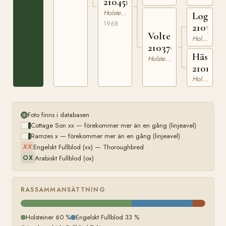
210451903
Holsteiner
Logger
1968
2103215
Volte
Holsteiner
210375703
Häsin
Holsteiner
2101400
Holsteiner
Foto finns i databasen
Cottage Son xx — förekommer mer än en gång (linjeavel)
Ramzes x — förekommer mer än en gång (linjeavel)
Engelskt Fullblod (xx) — Thoroughbred
XX
Arabiskt Fullblod (ox)
OX
RASSAMMANSÄTTNING
Holsteiner 60 %
Engelskt Fullblod 33 %