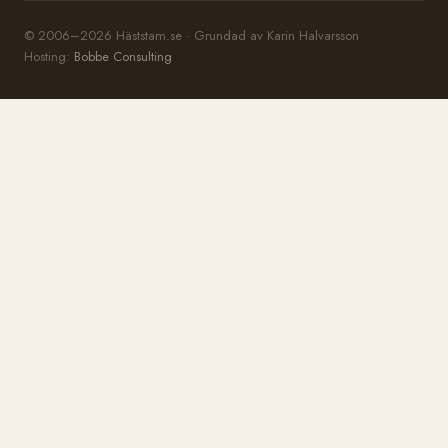
© 2006–2026 Häststam.se · Grundad av Karin Halvarsson
Hosting:
Bobbe Consulting