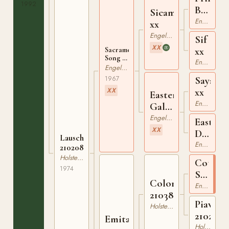
1992
Bio
Sicambre
xx
Engelskt Fullblod
xx
Engelskt Fullblod
Sif
XX
xx
Sacramento
Song xx
Engelskt Fullblod
210403867
Engelskt Fullblod
1967
Sayajir
XX
xx
Easter
Engelskt Fullblod
Gala
xx
Engelskt Fullblod
Easter
XX
Day
Lauscherin
xx
Engelskt Fullblod
210208374
Holsteiner
Cottag
1974
Son
Colonel
xx
Engelskt Fullblod
210381961
Piave
Holsteiner
2102725
Emita
Holsteiner