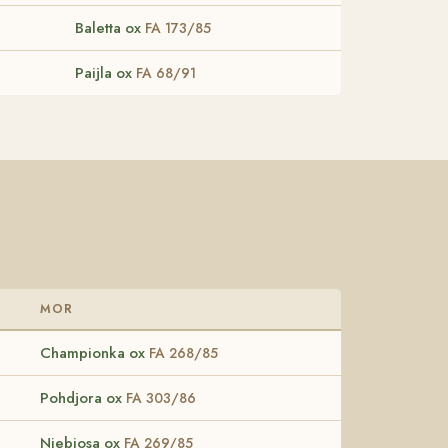
Baletta ox
FA 173/85
Paijla ox
FA 68/91
MOR
Championka ox
FA 268/85
Pohdjora ox
FA 303/86
Niebiosa ox
FA 269/85