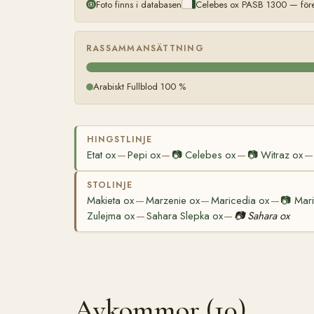
Foto finns i databasen
Celebes ox PASB 1300 — före
RASSAMMANSÄTTNING
Arabiskt Fullblod 100 %
HINGSTLINJE
Etat ox
Pepi ox
📷
Celebes ox
📷
Witraz ox
—
—
—
—
STOLINJE
Makieta ox
Marzenie ox
Maricedia ox
📷
Mari
—
—
—
Zulejma ox
Sahara Slepka ox
📷
Sahara ox
—
—
Avkommor (10)