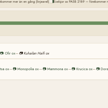
kommer mer än en gång (linjeavel)
Exelsjor ox PASB 2189 — förekommer me
📷
Ofir ox
📷
Kuhailan Haifi ox
—
tsa ox
📷
Monopolia ox
📷
Mammona ox
📷
Krucica ox
📷
Dora
—
—
—
—