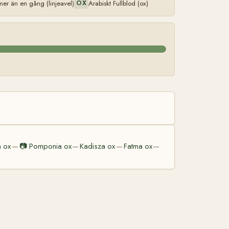
r än en gång (linjeavel)
Arabiskt Fullblod (ox)
OX
 ox
📷
Pomponia ox
Kadisza ox
Fatma ox
—
—
—
—