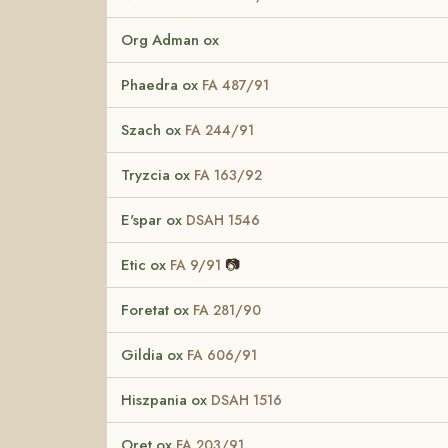
Org Adman ox
Phaedra ox
FA 487/91
Szach ox
FA 244/91
Tryzcia ox
FA 163/92
E'spar ox
DSAH 1546
Etic ox
📷
FA 9/91
Foretat ox
FA 281/90
Gildia ox
FA 606/91
Hiszpania ox
DSAH 1516
Oret ox
FA 203/91