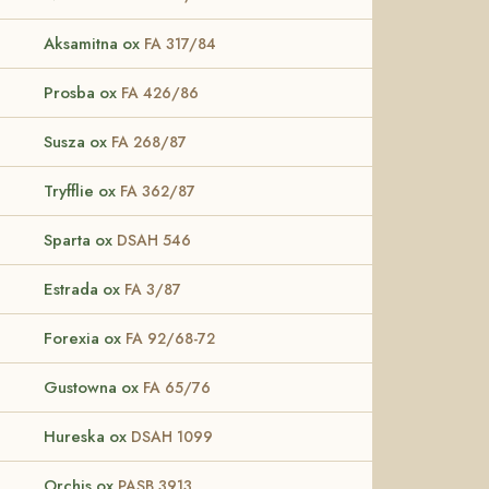
Aksamitna ox
FA 317/84
Prosba ox
FA 426/86
Susza ox
FA 268/87
Tryfflie ox
FA 362/87
Sparta ox
DSAH 546
Estrada ox
FA 3/87
Forexia ox
FA 92/68-72
Gustowna ox
FA 65/76
Hureska ox
DSAH 1099
Orchis ox
PASB 3913