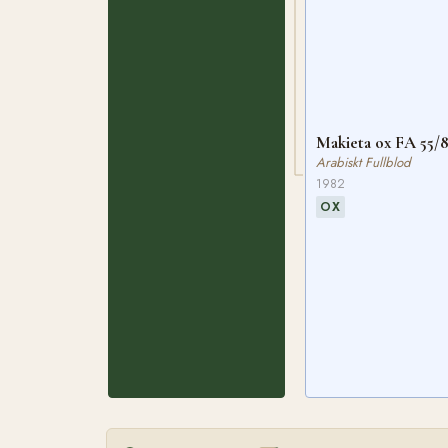
Makieta ox FA 55/
Arabiskt Fullblod
1982
OX