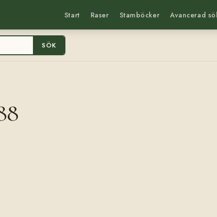
Start
Raser
Stamböcker
Avancerad sö
SÖK
88