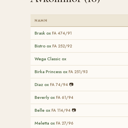
NAMN
Brask ox
FA 474/91
Bistro ox
FA 252/92
Wega Classic ox
Birka Princess ox
FA 251/93
Diaz ox
📷
FA 74/94
Beverly ox
FA 61/94
Belle ox
📷
FA 114/94
Meletta ox
FA 27/96