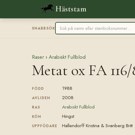
Häststam
SNABBSÖK
Raser
›
Arabiskt Fullblod
Metat ox FA 116/
1988
FÖDD
2008
AVLIDEN
Arabiskt Fullblod
RAS
Hingst
KÖN
Hallendorff Kristina & Svanberg Britt
UPPFÖDARE