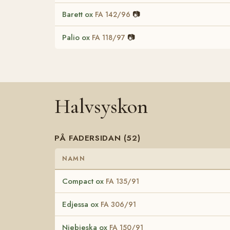
Barett ox
📷
FA 142/96
Palio ox
📷
FA 118/97
Halvsyskon
PÅ FADERSIDAN (52)
NAMN
Compact ox
FA 135/91
Edjessa ox
FA 306/91
Niebieska ox
FA 150/91