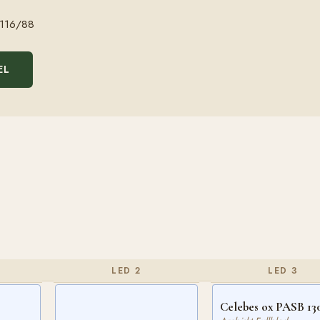
116/88
EL
LED 2
LED 3
Celebes ox PASB 13