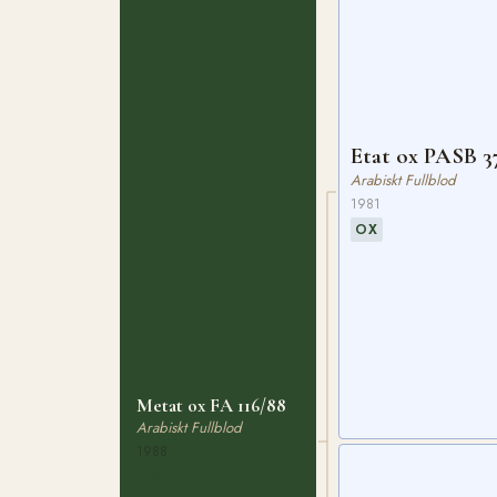
Etat ox PASB 3
Arabiskt Fullblod
1981
OX
Metat ox FA 116/88
Arabiskt Fullblod
1988
OX