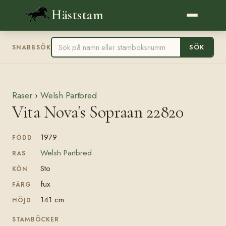
Häststam
SÖK
SNABBSÖK
Raser
›
Welsh Partbred
Vita Nova's Sopraan 22820
1979
FÖDD
Welsh Partbred
RAS
Sto
KÖN
fux
FÄRG
141 cm
HÖJD
STAMBÖCKER