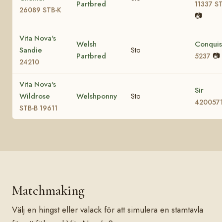
Partbred
11337 S
26089 STB-K
📷
Vita Nova's
Welsh
Conquis
Sandie
Sto
Partbred
📷
5237
24210
Vita Nova's
Sir
Wildrose
Welshponny
Sto
420057
STB-B 19611
Matchmaking
Välj en hingst eller valack för att simulera en stamtavla