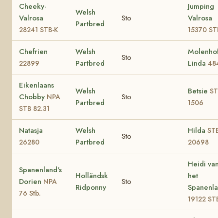
Cheeky-
Jumping
Welsh
Valrosa
Sto
Valrosa
Partbred
28241 STB-K
15370 ST
Chefrien
Welsh
Molenhof
Sto
Partbred
Linda
22899
48
Eikenlaans
Welsh
Betsie
ST
Chobby
Sto
NPA
Partbred
1506
STB 82.31
Natasja
Welsh
Hilda
ST
Sto
Partbred
26280
20698
Heidi va
Spanenland's
Holländsk
het
Dorien
Sto
NPA
Ridponny
Spanenl
76 Stb.
19122 ST