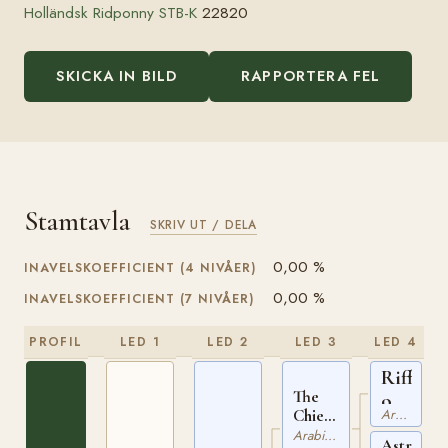
Holländsk Ridponny STB-K
22820
SKICKA IN BILD
RAPPORTERA FEL
Stamtavla
SKRIV UT / DELA
0,00 %
INAVELSKOEFFICIENT (4 NIVÅER)
0,00 %
INAVELSKOEFFICIENT (7 NIVÅER)
PROFIL
LED 1
LED 2
LED 3
LED 4
Riffal
The
ox
Arabiskt Fullblod
Chief
GSB
ox
Arabiskt Fullblod
1020
Astrella