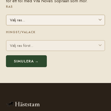
för ett föl med Vita Nova's Sopraan som mor.
RAS
HINGST/VALACK
SIMULERA →
Häststam