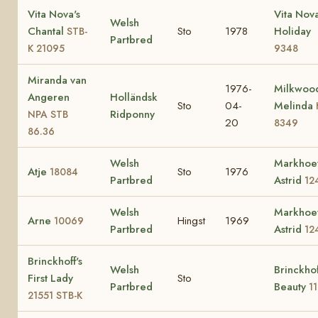
Vita Nova's
Vita Nova
Welsh
Chantal
Sto
1978
Holiday
STB-
Partbred
K 21095
9348
Miranda van
1976-
Milkwoo
Angeren
Holländsk
Sto
04-
Melinda
Ridponny
NPA STB
20
8349
86.36
Welsh
Markhoe
Atje
Sto
1976
18084
Partbred
Astrid
12
Welsh
Markhoe
Arne
Hingst
1969
10069
Partbred
Astrid
12
Brinckhoff's
Welsh
Brinckhof
First Lady
Sto
Partbred
Beauty
1
21551 STB-K