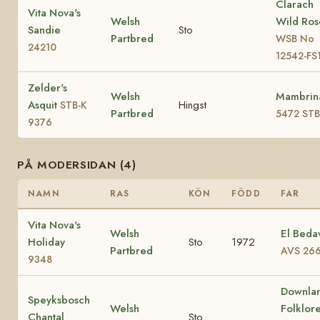
Clarach
Vita Nova's
Welsh
Wild Ros
Sandie
Sto
Partbred
WSB No
24210
12542-FS
Zelder's
Welsh
Mambrin
Asquit
Hingst
STB-K
Partbred
5472 STB
9376
PÅ MODERSIDAN (4)
NAMN
RAS
KÖN
FÖDD
FAR
Vita Nova's
Welsh
El Beda
Holiday
Sto
1972
Partbred
AVS 26
9348
Downla
Speyksbosch
Welsh
Folklor
Chantal
Sto