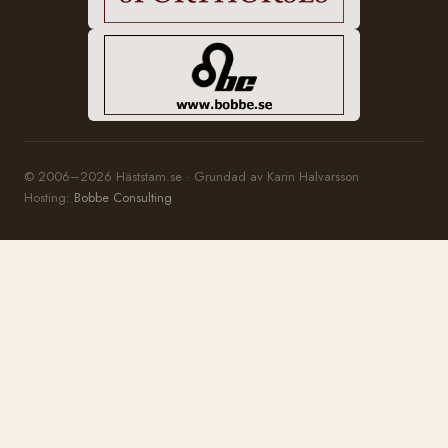
© 2006–2026 Häststam.se · Grundad av Karin Halvarsson
Hosting:
Bobbe Consulting