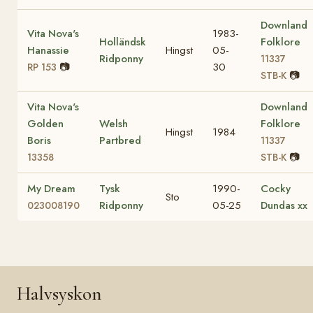
Downland
Vita Nova's
1983-
Holländsk
Folklore
Hanassie
Hingst
05-
Ridponny
11337
📷
30
RP 153
📷
STB-K
Vita Nova's
Downland
Golden
Welsh
Folklore
Hingst
1984
Boris
Partbred
11337
📷
13358
STB-K
My Dream
Tysk
1990-
Cocky
Sto
Ridponny
05-25
Dundas xx
023008190
Halvsyskon