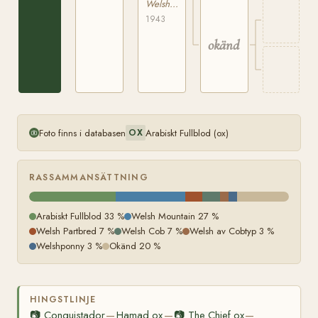
963-
Welsh Mountain
FS
1943
okänd
Foto finns i databasen
Arabiskt Fullblod (ox)
OX
RASSAMMANSÄTTNING
Arabiskt Fullblod 33 %
Welsh Mountain 27 %
Welsh Partbred 7 %
Welsh Cob 7 %
Welsh av Cobtyp 3 %
Welshponny 3 %
Okänd 20 %
HINGSTLINJE
📷
Conquistador
Hamad ox
📷
The Chief ox
—
—
—