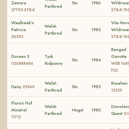
Zamora
Sto
1986
Wildrose
Partbred
27795 STB-K
STB-B 19
Waalbeek's
Vita Nova
Welsh
Patricia
Sto
1985
Wildrose
Partbred
26593
STB-B 19
Bengad
Doreen S
Tysk
Gavotte
Sto
1984
Ridponny
026888484
WSB 168
FS2
Welsh
Rosalien
Daisy
Sto
1983
25540
Partbred
15223
Flora's Hof
Welsh
Downlan
Minstrel
Hingst
1980
Partbred
Quest
21
11713