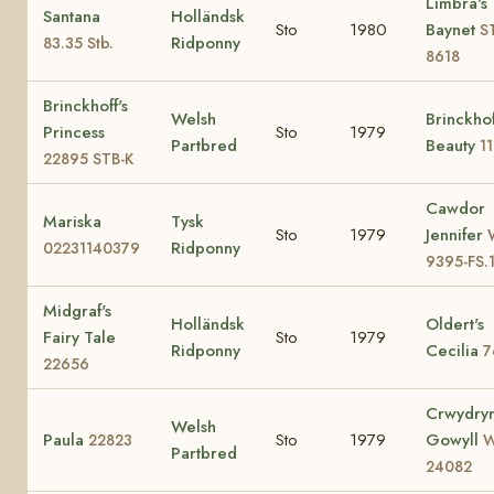
Limbra's
Santana
Holländsk
Sto
1980
Baynet
S
Ridponny
83.35 Stb.
8618
Brinckhoff's
Welsh
Brinckhof
Princess
Sto
1979
Partbred
Beauty
1
22895 STB-K
Cawdor
Mariska
Tysk
Sto
1979
Jennifer
Ridponny
02231140379
9395-FS.
Midgraf's
Holländsk
Oldert's
Fairy Tale
Sto
1979
Ridponny
Cecilia
7
22656
Crwydry
Welsh
Paula
Sto
1979
Gowyll
22823
W
Partbred
24082