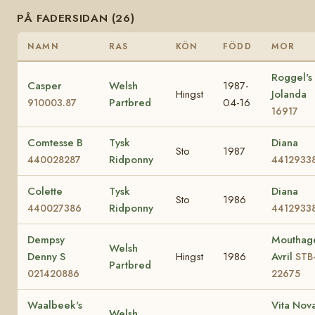
PÅ FADERSIDAN (26)
NAMN
RAS
KÖN
FÖDD
MOR
Roggel's
Casper
Welsh
1987-
Hingst
Jolanda
Partbred
04-16
910003.87
16917
Comtesse B
Tysk
Diana
Sto
1987
Ridponny
440028287
4412933
Colette
Tysk
Diana
Sto
1986
Ridponny
440027386
4412933
Dempsy
Mouthage
Welsh
Denny S
Hingst
1986
Avril
STB
Partbred
021420886
22675
Waalbeek's
Vita Nova
Welsh