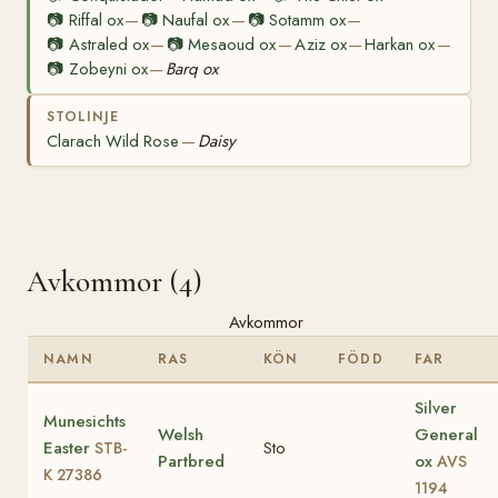
📷
Riffal ox
📷
Naufal ox
📷
Sotamm ox
—
—
—
📷
Astraled ox
📷
Mesaoud ox
Aziz ox
Harkan ox
—
—
—
—
📷
Zobeyni ox
Barq ox
—
STOLINJE
Clarach Wild Rose
Daisy
—
Avkommor (4)
Avkommor
NAMN
RAS
KÖN
FÖDD
FAR
Silver
Munesichts
Welsh
General
Easter
Sto
STB-
Partbred
ox
AVS
K 27386
1194