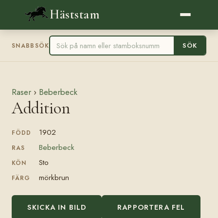
Häststam
SÖK
SNABBSÖK
Raser
›
Beberbeck
Addition
1902
FÖDD
Beberbeck
RAS
Sto
KÖN
mörkbrun
FÄRG
SKICKA IN BILD
RAPPORTERA FEL