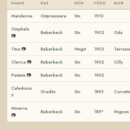
NAMN
RAS
KÖN
FÖDD
MOR
Mandarine
Ostpreussare
Sto
1910
Omphale
Beberbeck
Sto
1903
Oda
📷
Titus
📷
Beberbeck
Hingst
1903
Terrass
Clerica
📷
Beberbeck
Sto
1902
Cilly
Pastete
📷
Beberbeck
Sto
1902
Caledonia
Graditz
Sto
1895
Corvett
II
Minerva
Beberbeck
Sto
189?
Mignon
📷