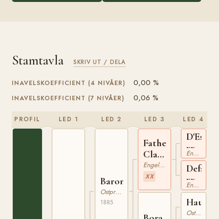
Stamtavla
SKRIV UT / DELA
0,00 %
INAVELSKOEFFICIENT (4 NIVÅER)
0,06 %
INAVELSKOEFFICIENT (7 NIVÅER)
PROFIL
LED 1
LED 2
LED 3
LED 4
D'Estou
Father
xx
Claret
Engelskt Fullblod
xx
Engelskt Fullblod
Defama
XX
xx
Barometer
Engelskt Fullblod
Ostpreussare
Hausme
1885
Ostpreussare
Bora