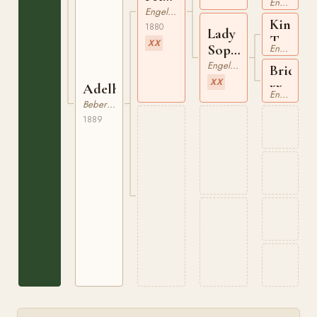
Engelskt Fullblod
xx
Engelskt Fullblod
King
1880
Lady
Tom
XX
Sophie
Engelskt Fullblod
xx
xx
Engelskt Fullblod
Bridle
XX
xx
Adelheid
Engelskt Fullblod
Beberbeck
1889