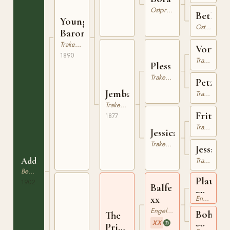
Ostpreussare
Betha
Young
Ostpreussare
Barometer
Trakehner
Vorwärt
1890
Trakehner
Pless
Trakehner
Petze
Jemba
Trakehner
Trakehner
Fritter
1877
Trakehner
Jessica
Trakehner
Jessami
Addition
Trakehner
Beberbeck
Plaudit
1902
Balfe
xx
xx
Engelskt Fullblod
Engelskt Fullblod
Bohemi
The
XX
xx
Prince