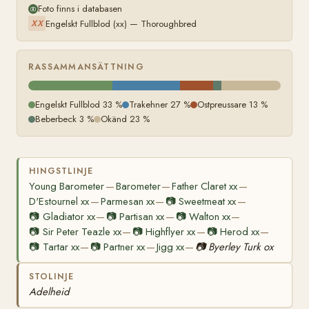
Foto finns i databasen
Engelskt Fullblod (xx) — Thoroughbred
XX
RASSAMMANSÄTTNING
Engelskt Fullblod 33 %
Trakehner 27 %
Ostpreussare 13 %
Beberbeck 3 %
Okänd 23 %
HINGSTLINJE
Young Barometer
Barometer
Father Claret xx
—
—
—
D'Estournel xx
Parmesan xx
📷
Sweetmeat xx
—
—
—
📷
Gladiator xx
📷
Partisan xx
📷
Walton xx
—
—
—
📷
Sir Peter Teazle xx
📷
Highflyer xx
📷
Herod xx
—
—
—
📷
Tartar xx
📷
Partner xx
Jigg xx
📷
Byerley Turk ox
—
—
—
STOLINJE
Adelheid