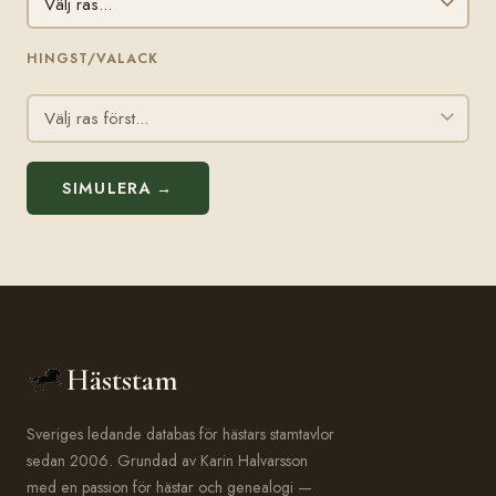
HINGST/VALACK
SIMULERA →
Häststam
Sveriges ledande databas för hästars stamtavlor
sedan 2006. Grundad av Karin Halvarsson
med en passion för hästar och genealogi —