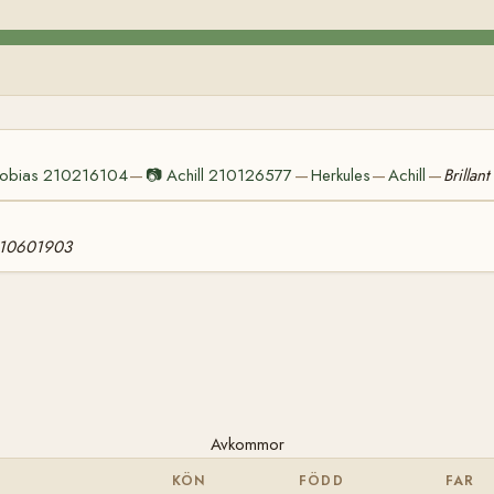
obias 210216104
📷
Achill 210126577
Herkules
Achill
Brillant
—
—
—
—
210601903
Avkommor
KÖN
FÖDD
FAR