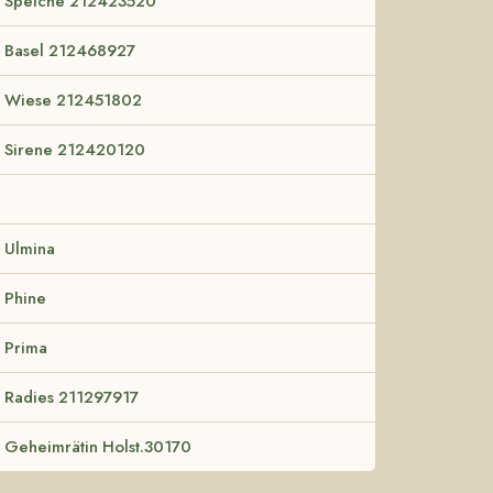
Speiche 212423520
Basel 212468927
Wiese 212451802
Sirene 212420120
Ulmina
Phine
Prima
Radies 211297917
Geheimrätin Holst.30170