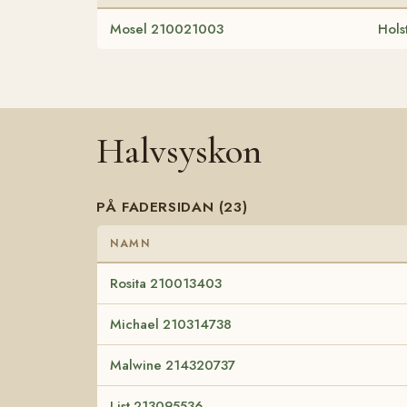
Mosel 210021003
Hols
Halvsyskon
PÅ FADERSIDAN (23)
NAMN
Rosita 210013403
Michael 210314738
Malwine 214320737
List 213095536