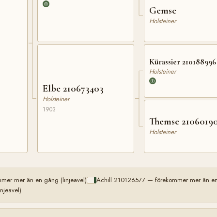
Gemse
Holsteiner
0
Kürassier 210188996
Holsteiner
Elbe 210673403
Holsteiner
1903
Themse 2106019
Holsteiner
er mer än en gång (linjeavel)
Achill 210126577 — förekommer mer än en 
njeavel)