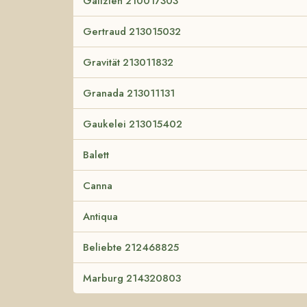
Galizien 210017303
Gertraud 213015032
Gravität 213011832
Granada 213011131
Gaukelei 213015402
Balett
Canna
Antiqua
Beliebte 212468825
Marburg 214320803