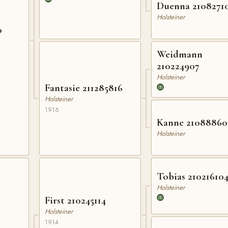
Duenna 2108271
Holsteiner
0
Weidmann
210224907
Holsteiner
Fantasie 211285816
Holsteiner
1916
Kanne 21088860
Holsteiner
Tobias 21021610
Holsteiner
First 210245114
Holsteiner
1914