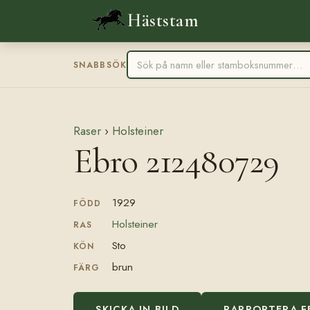
Häststam
SNABBSÖK
Raser
›
Holsteiner
Ebro 212480729
1929
FÖDD
Holsteiner
RAS
Sto
KÖN
brun
FÄRG
SKICKA IN BILD
RAPPORTERA F