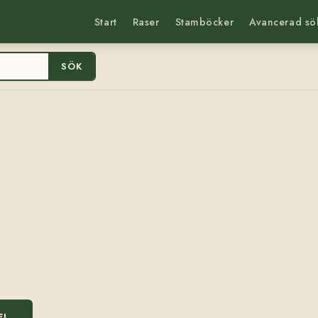
Start
Raser
Stamböcker
Avancerad sö
SÖK
EL