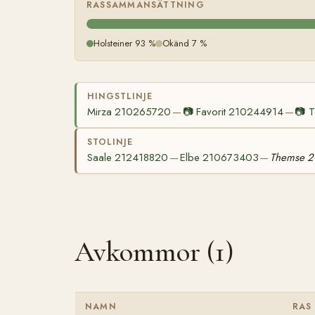
RASSAMMANSÄTTNING
Holsteiner 93 %
Okänd 7 %
HINGSTLINJE
Mirza 210265720
📷
Favorit 210244914
📷
T
—
—
STOLINJE
Saale 212418820
Elbe 210673403
Themse 
—
—
Avkommor (1)
NAMN
RAS