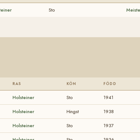
teiner
Sto
Meist
RAS
KÖN
FÖDD
Holsteiner
Sto
1941
Holsteiner
Hingst
1938
Holsteiner
Sto
1937
Holsteiner
Sto
1936