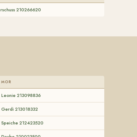
erschuss 210266620
MOR
Leonie 213098836
Gerdi 213018332
Speiche 212423520
Daube 210023500