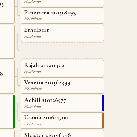
Holsteiner
05
Panorama 210518293
Holsteiner
Ethelbert
Holsteiner
Rajah 210211302
Holsteiner
8
Venetia 210562399
Holsteiner
Achill 210126577
4
Holsteiner
Urania 210614700
Holsteiner
Meister 210196798