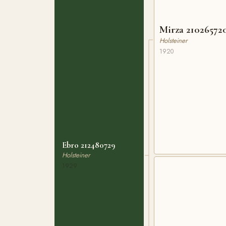
Mirza 21026572
Holsteiner
1920
Ebro 212480729
Holsteiner
1929