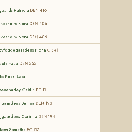
lgaards Patricia
DEN 416
kkesholm Nora
DEN 406
kkesholm Nora
DEN 406
ovfogdegaardens Fiona
C 341
auty Face
DEN 363
tle Pearl Lass
senaharley Caitlin
EC 11
jgaardens Ballina
DEN 193
jgaardens Corinna
DEN 194
lens Samatha
EC 117