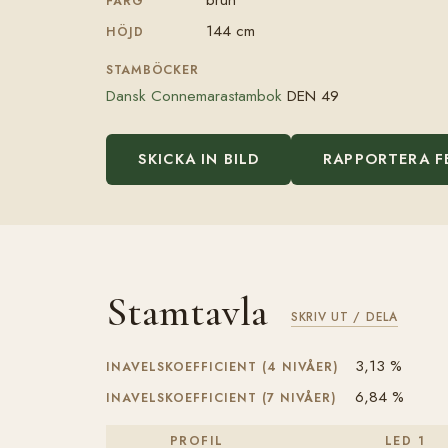
FÄRG
144 cm
HÖJD
STAMBÖCKER
Dansk Connemarastambok
DEN 49
SKICKA IN BILD
RAPPORTERA F
Stamtavla
SKRIV UT / DELA
3,13 %
INAVELSKOEFFICIENT (4 NIVÅER)
6,84 %
INAVELSKOEFFICIENT (7 NIVÅER)
PROFIL
LED 1