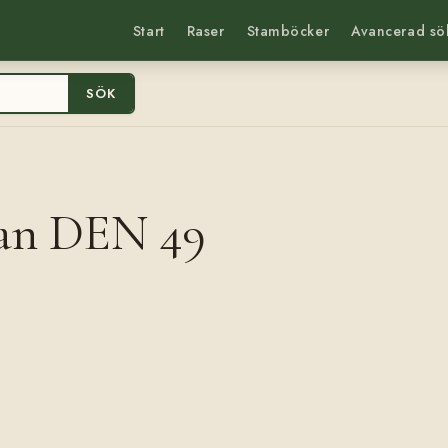
Start
Raser
Stamböcker
Avancerad sö
SÖK
man DEN 49