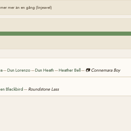
mer mer än en gång (linjeavel)
ra
Dun Lorenzo
Dun Heath
Heather Bell
📷
Connemara Boy
—
—
—
—
en Blackbird
Roundstone Lass
—