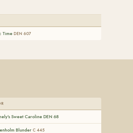
ac Time
DEN 607
OR
mely's Sweet Caroline DEN 68
enholm Blunder
C 445