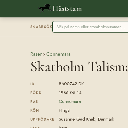
Häststam
SNABBSÖK
Raser
›
Connemara
Skatholm Talis
8600742 DK
ID
1986-05-14
FÖDD
Connemara
RAS
Hingst
KÖN
Susanne Gad Knak, Danmark
UPPFÖDARE
brun