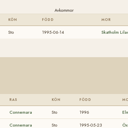
Avkommor
KÖN
FÖDD
MOR
Sto
1995-06-14
Skatholm Lil
RAS
KÖN
FÖDD
M
Connemara
Sto
1996
El
Connemara
Sto
1995-05-23
Öx