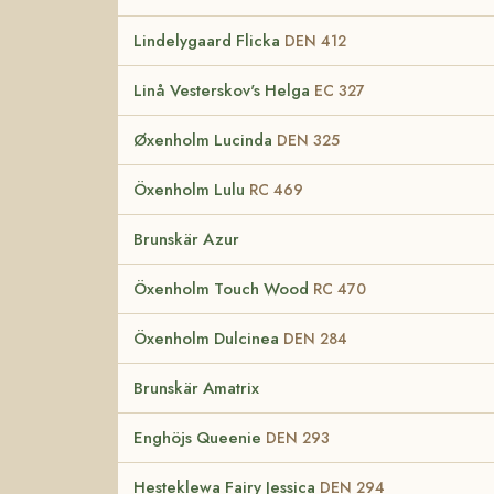
Lindelygaard Flicka
DEN 412
Linå Vesterskov's Helga
EC 327
Øxenholm Lucinda
DEN 325
Öxenholm Lulu
RC 469
Brunskär Azur
Öxenholm Touch Wood
RC 470
Öxenholm Dulcinea
DEN 284
Brunskär Amatrix
Enghöjs Queenie
DEN 293
Hesteklewa Fairy Jessica
DEN 294