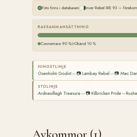
Foto finns i databasen
Inver Rebel IRE 93 — förekom
RASSAMMANSÄTTNING
Connemara 90 %
Okänd 10 %
HINGSTLINJE
Öxenholm Godot
📷
Lambay Rebel
📷
Mac Da
—
—
STOLINJE
Ardnasillagh Treasure
📷
Kilbricken Pride
Rushe
—
—
Avkommor (1)