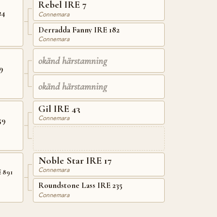
Rebel IRE 7
24
Connemara
Derradda Fanny IRE 182
Connemara
okänd härstamning
9
okänd härstamning
Gil IRE 43
Connemara
59
Noble Star IRE 17
Connemara
 891
Roundstone Lass IRE 235
Connemara