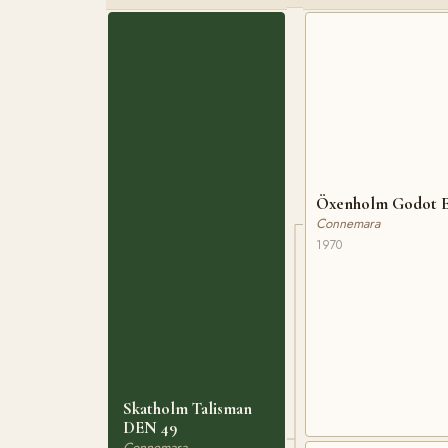
Öxenholm Godot 
Connemara
1970
Skatholm Talisman
DEN 49
Connemara