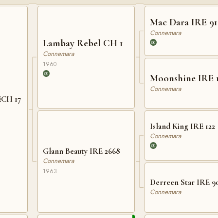
Mac Dara IRE 91
Connemara
Lambay Rebel CH 1
Connemara
1960
Moonshine IRE 
Connemara
ECH 17
Island King IRE 122
Connemara
Glann Beauty IRE 2668
Connemara
1963
Derreen Star IRE 9
Connemara