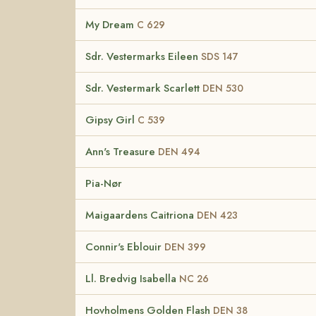
My Dream
C 629
Sdr. Vestermarks Eileen
SDS 147
Sdr. Vestermark Scarlett
DEN 530
Gipsy Girl
C 539
Ann's Treasure
DEN 494
Pia-Nør
Maigaardens Caitriona
DEN 423
Connir's Eblouir
DEN 399
Ll. Bredvig Isabella
NC 26
Hovholmens Golden Flash
DEN 38