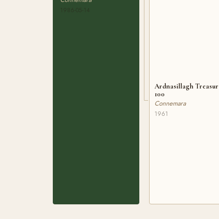
1986-05-14
Ardnasillagh Treasu
100
Connemara
1961