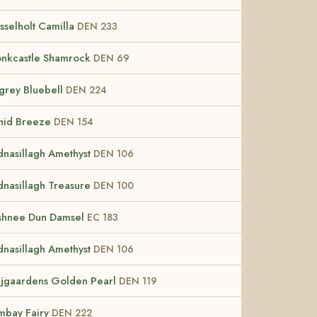
sselholt Camilla
DEN 233
nkcastle Shamrock
DEN 69
sgrey Bluebell
DEN 224
hid Breeze
DEN 154
dnasillagh Amethyst
DEN 106
dnasillagh Treasure
DEN 100
ishnee Dun Damsel
EC 183
dnasillagh Amethyst
DEN 106
jgaardens Golden Pearl
DEN 119
mbay Fairy
DEN 222