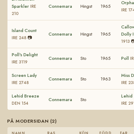
Orpha
Sparkler
Connemara
Hingst
1965
IRE
IRE 17
210
Callo
Island Count
Connemara
Hingst
1965
Dolly 
📷
IRE 248

1913
Poll's Delight
Connemara
Sto
1965
Poll
I
IRE 3119
Screen Lady
Miss D
Connemara
Sto
1963
IRE 2748
IRE 23
Lehid Breeze
Lehid
Connemara
Sto
DEN 154
IRE 29
PÅ MODERSIDAN (2)
NAMN
RAS
KÖN
FÖDD
FAR