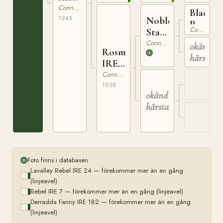
IRE
Connemara
Black
1400
1949
Noble
Paddy
Connemara
Star
IRE
IRE
Connemara
okänd
8
Rosmuck
17
härstam
IRE
865
Connemara
1938
okänd
härstamning
Foto finns i databasen
Lavalley Rebel IRE 24 — förekommer mer än en gång
(linjeavel)
Rebel IRE 7 — förekommer mer än en gång (linjeavel)
Derradda Fanny IRE 182 — förekommer mer än en gång
(linjeavel)