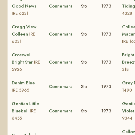
Good News
Connemara
Sto
1973
Tidin
IRE 6231
4328
Cregg View
Colle
Colleen
Connemara
Sto
1973
Macan
IRE
6031
IRE 16
Crosswell
Bright
Bright Star
Connemara
Sto
1973
Bree
IRE
5926
318
Denim Blue
Grey 
Connemara
Sto
1973
IRE 5965
1490
Gentian Little
Genti
Bluebell
Connemara
Sto
1973
Viole
IRE
6455
9344
Callo