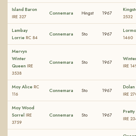
Island Baron
Kings
Connemara
Hingst
1967
IRE 327
2532
Lambay
Lormo
Connemara
Sto
1967
Lorrie
RC 84
1460
Mervyn
Winter
Winte
Connemara
Sto
1967
Queen
IRE
IRE 14
3538
Moy Alice
Dolan 
RC
Connemara
Sto
1967
116
IRE 27
Moy Wood
Pretty
Sorrel
Connemara
Sto
1967
IRE
IRE 23
3759
Ocea