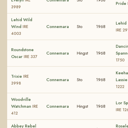
Pride
3989
Lehid Wild
Lehid
Wind
Connemara
Sto
1968
IRE
IRE 29
4003
Danci
Roundstone
Connemara
Hingst
1968
Spann
Oscar
IRE 337
1750
Keeha
Trixie
IRE
Connemara
Sto
1968
Lassi
3998
1222
Woodville
Lor S
Watchman
Connemara
Hingst
1968
IRE
IRE 12
412
Abbey Rebel
Rosel