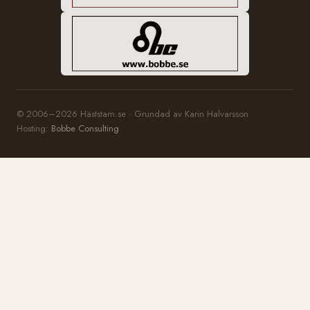
© 2006–2026 Häststam.se · Grundad av Karin Halvarsson
Hosting:
Bobbe Consulting