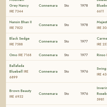
Grey Nancy
Connemara
Sto
1978
Blueb
IRE 7344
6611
Nansin Bhan II
Majest
Connemara
Sto
1978
IRE 7822
IRE 30
Black Sedge
Carmel
Connemara
Sto
1977
IRE 7588
IRE 23
Omo
Connemara
Sto
1977
Rinso
IRE 7168
Ballafada
Swing
Bluebell
Connemara
Sto
1976
IRE
IRE 4
6899
Inveri
Brown Beauty
Connemara
Sto
1976
Rose
IRE 6932
5981