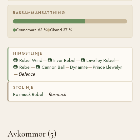
RASSAMMANSÄTTNING
Connemara 63 %
Okänd 37 %
HINGSTLINJE
📷
Rebel Wind
📷
Inver Rebel
📷
Lavalley Rebel
—
—
—
📷
Rebel
📷
Cannon Ball
Dynamite
Prince Llewelyn
—
—
—
Defence
—
STOLINJE
Rosmuck Rebel
Rosmuck
—
Avkommor (5)