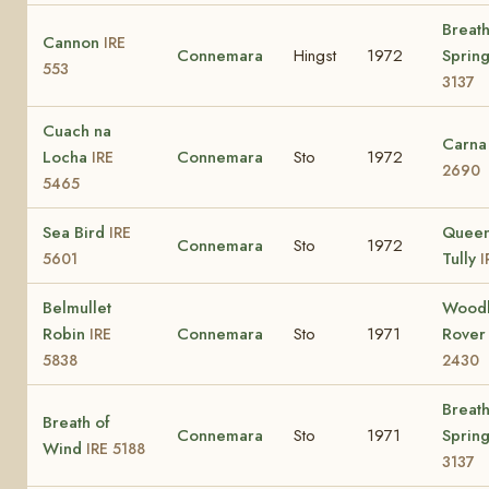
Breath
Cannon
IRE
Connemara
Hingst
1972
Sprin
553
3137
Cuach na
Carna
Locha
Connemara
Sto
1972
IRE
2690
5465
Sea Bird
Queen
IRE
Connemara
Sto
1972
Tully
5601
I
Belmullet
Woodl
Robin
Connemara
Sto
1971
Rove
IRE
5838
2430
Breath
Breath of
Connemara
Sto
1971
Sprin
Wind
IRE 5188
3137