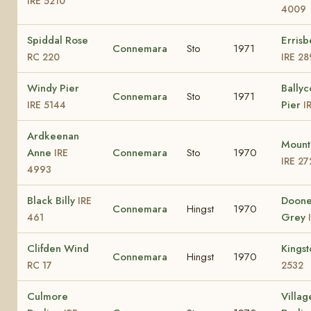
IRE 5210
4009
Spiddal Rose
Erris
Connemara
Sto
1971
RC 220
IRE 28
Windy Pier
Bally
Connemara
Sto
1971
Pier
IRE 5144
I
Ardkeenan
Mount
Anne
Connemara
Sto
1970
IRE
IRE 27
4993
Black Billy
Doon
IRE
Connemara
Hingst
1970
Grey
461
Clifden Wind
Kings
Connemara
Hingst
1970
RC 17
2532
Culmore
Villag