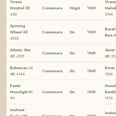
Ocean
Ocea
Minstrel
Connemara
Hingst
1969
Melo
IRE
420
2134
Spinning
Buna
Wheel
Connemara
Sto
1969
IRE
Bess
I
4332
Atlantic Star
Quiet
Connemara
Sto
1968
IRE 4125
IRE 21
Bohemian Lil
Rover 
Connemara
Sto
1968
IRE 4144
1226
Easter
Moonl
Moonlight
Connemara
Sto
1968
Ramb
RC
99
1775
Inishnee
Inishn
Evelyn
Connemara
Sto
1968
IRE