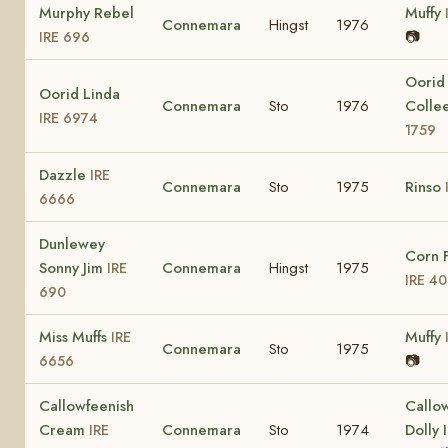
Murphy Rebel
Muffy
Connemara
Hingst
1976
📷
IRE 696
Oorid
Oorid Linda
Connemara
Sto
1976
Colle
IRE 6974
1759
Dazzle
IRE
Connemara
Sto
1975
Rinso
6666
Dunlewey
Corn 
Sonny Jim
Connemara
Hingst
1975
IRE
IRE 4
690
Miss Muffs
Muffy
IRE
Connemara
Sto
1975
📷
6656
Callowfeenish
Callo
Cream
Connemara
Sto
1974
Dolly 
IRE