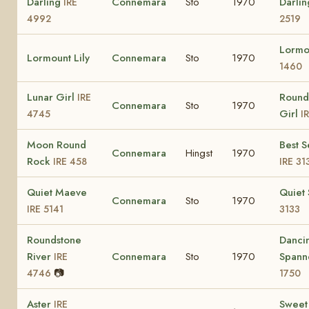
Darling
Connemara
Sto
1970
Darli
IRE
4992
2519
Lormo
Lormount Lily
Connemara
Sto
1970
1460
Lunar Girl
Round
IRE
Connemara
Sto
1970
Girl
4745
I
Moon Round
Best S
Connemara
Hingst
1970
Rock
IRE 458
IRE 31
Quiet Maeve
Quiet
Connemara
Sto
1970
IRE 5141
3133
Roundstone
Danci
River
Connemara
Sto
1970
Spann
IRE
📷
4746
1750
Aster
Sweet
IRE