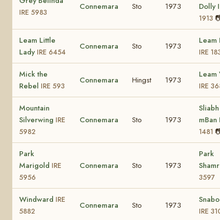
Grey Belinda
Connemara
Sto
1973
Dolly 
IRE 5983

1913
Leam Little
Leam 
Connemara
Sto
1973
Lady
IRE 6454
IRE 18
Mick the
Leam 
Connemara
Hingst
1973
Rebel
IRE 593
IRE 3
Mountain
Sliabh
Silverwing
Connemara
Sto
1973
mBan 
IRE

5982
1481
Park
Park
Marigold
Connemara
Sto
1973
Sham
IRE
5956
3597
Windward
Snabo
IRE
Connemara
Sto
1973
5882
IRE 31