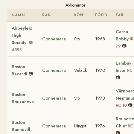
Avkommor
NAMN
RAS
KÖN
FÖDD
FAR
Abbeyleix
Carna
High
Connemara
Sto
1968
Bobby
IR
Society
IRE
📷
79
4593
Lambay
Boston
Connemara
Valack
1970
Inver
RC
Bacardi
📷
📷
Värnber
Boston
Connemara
Sto
1973
Neptunu
Bouzanova
📷
RC 10
Roundst
Boston
Connemara
Hingst
1976
Chief
RC 
Bonnevill
📷