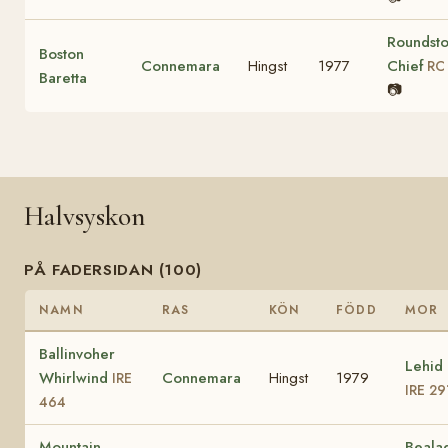
Roundst
Boston
Connemara
Hingst
1977
Chief
RC 
Baretta
📷
Halvsyskon
PÅ FADERSIDAN (100)
NAMN
RAS
KÖN
FÖDD
MOR
Ballinvoher
Lehid
Whirlwind
Connemara
Hingst
1979
IRE
IRE 29
464
Mountain
Beala