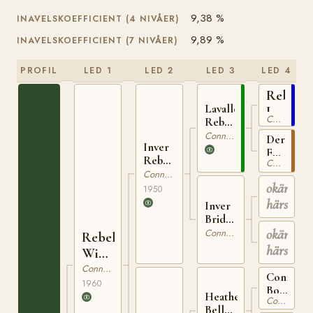
9,38 %
INAVELSKOEFFICIENT (4 NIVÅER)
9,89 %
INAVELSKOEFFICIENT (7 NIVÅER)
PROFIL
LED 1
LED 2
LED 3
LED 4
Rebel
Lavalley
IRE
Connemara
Rebel
7
IRE
Connemara
Derradda
Inver
24
Fanny
Rebel
Connemara
IRE
IRE 93
Connemara
182
okänd
1950
härstam
Inver
Bridge
IRE
okänd
Connemara
Rebel
459
härstam
Wind
IRE
Connemara
Connema
127
1960
Boy
Heather
Connemara
IRE
Bell