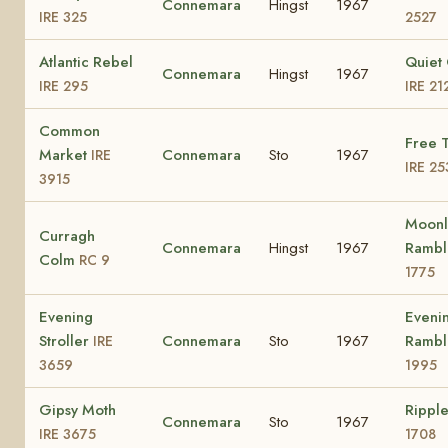
Connemara
Hingst
1967
IRE 325
2527
Atlantic Rebel
Quiet
Connemara
Hingst
1967
IRE 295
IRE 21
Common
Free 
Market
Connemara
Sto
1967
IRE
IRE 25
3915
Moonl
Curragh
Connemara
Hingst
1967
Ramb
Colm
RC 9
1775
Evening
Eveni
Stroller
Connemara
Sto
1967
Ramb
IRE
3659
1995
Gipsy Moth
Rippl
Connemara
Sto
1967
IRE 3675
1708