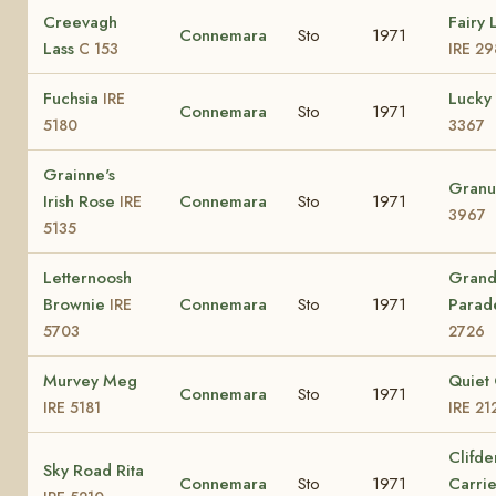
Creevagh
Fairy
Connemara
Sto
1971
Lass
C 153
IRE 2
Fuchsia
Lucky
IRE
Connemara
Sto
1971
5180
3367
Grainne's
Granu
Irish Rose
Connemara
Sto
1971
IRE
3967
5135
Letternoosh
Gran
Brownie
Connemara
Sto
1971
Para
IRE
5703
2726
Murvey Meg
Quiet
Connemara
Sto
1971
IRE 5181
IRE 21
Clifde
Sky Road Rita
Connemara
Sto
1971
Carri