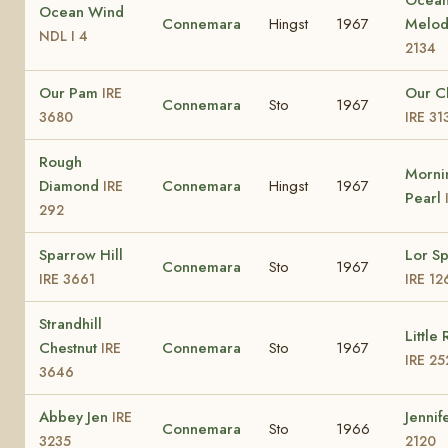
Ocean Wind
Connemara
Hingst
1967
Melo
NDL I 4
2134
Our Pam
Our C
IRE
Connemara
Sto
1967
3680
IRE 31
Rough
Morni
Diamond
Connemara
Hingst
1967
IRE
Pearl
292
Sparrow Hill
Lor S
Connemara
Sto
1967
IRE 3661
IRE 12
Strandhill
Little
Chestnut
Connemara
Sto
1967
IRE
IRE 25
3646
Abbey Jen
Jennif
IRE
Connemara
Sto
1966
3235
2120