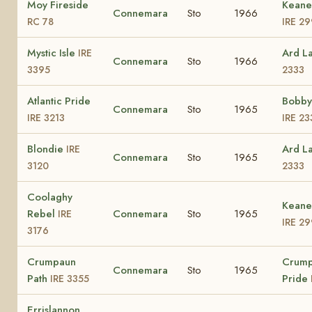
Moy Fireside
Keaney
Connemara
Sto
1966
RC 78
IRE 2
Mystic Isle
Ard L
IRE
Connemara
Sto
1966
3395
2333
Atlantic Pride
Bobby'
Connemara
Sto
1965
IRE 3213
IRE 23
Blondie
Ard L
IRE
Connemara
Sto
1965
3120
2333
Coolaghy
Keaney
Rebel
Connemara
Sto
1965
IRE
IRE 2
3176
Crumpaun
Crum
Connemara
Sto
1965
Path
Pride
IRE 3355
Errislannon