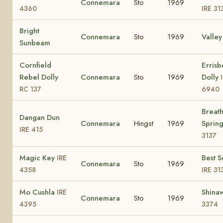
Connemara
Sto
1969
4360
IRE 31
Bright
Connemara
Sto
1969
Valley
Sunbeam
Cornfield
Erris
Rebel Dolly
Connemara
Sto
1969
Dolly
RC 137
6940
Breath
Dangan Dun
Connemara
Hingst
1969
Sprin
IRE 415
3137
Magic Key
Best S
IRE
Connemara
Sto
1969
4358
IRE 31
Mo Cushla
Shinaw
IRE
Connemara
Sto
1969
4395
3374