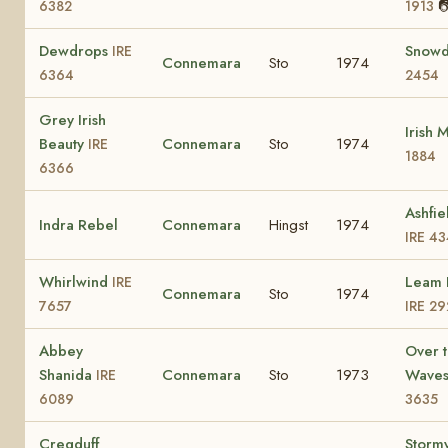

6382
1913
Dewdrops
Snow
IRE
Connemara
Sto
1974
6364
2454
Grey Irish
Irish 
Beauty
Connemara
Sto
1974
IRE
1884
6366
Ashfie
Indra Rebel
Connemara
Hingst
1974
IRE 4
Whirlwind
Leam 
IRE
Connemara
Sto
1974
7657
IRE 29
Abbey
Over 
Shanida
Connemara
Sto
1973
Wave
IRE
6089
3635
Cregduff
Storm