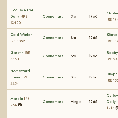
Cocum Rebel
Orpha
Dolly
Connemara
Sto
1966
NPS
IRE 17
13420
Cold Winter
Slieve
Connemara
Sto
1966
IRE 3352
IRE 13
Garafin
Bobby'
IRE
Connemara
Sto
1966
3350
IRE 23
Homeward
Jump t
Bound
Connemara
Sto
1966
IRE
IRE 15
3354
Callo
Marble
IRE
Connemara
Hingst
1966
Dolly 
📷
254

1913