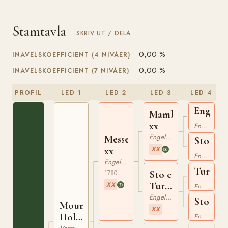
Stamtavla
SKRIV UT / DELA
0,00 %
INAVELSKOEFFICIENT (4 NIVÅER)
0,00 %
INAVELSKOEFFICIENT (7 NIVÅER)
PROFIL
LED 1
LED 2
LED 3
LED 4
Enginee
Mambrino
xx
xx
Engelskt Fullblod
Engelskt Fullblod
Messenger
Sto
xx
XX
e
Engelskt Fullblod
Engelskt Fullblod
Cade
Turf
Sto e
1780
xx
xx
Turf
XX
Engelskt Fullblod
xx
Engelskt Fullblod
Sto
Mount
XX
e
Holly
Engelskt Fullblod
Regulu