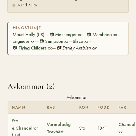
Okänd 73 %
HINGSTLINJE
Mount Holly (US)
📷
Messenger xx
📷
Mambrino xx
—
—
—
Engineer xx
📷
Sampson xx
Blaze xx
—
—
—
📷
Flying Childers xx
📷
Darley Arabian ox
—
Avkommor (2)
Avkommor
NAMN
RAS
KÖN
FÖDD
FAR
Sto
Varmblodig
Chancel
e.Chancellor
Sto
1841
Travhäst
xx
(US)