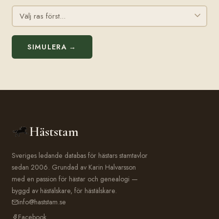
SIMULERA →
Häststam
Sveriges ledande databas för hästars stamtavlor
sedan 2006. Grundad av Karin Halvarsson
med en passion för hästar och genealogi —
byggd av hästälskare, för hästälskare.
info@haststam.se
Facebook