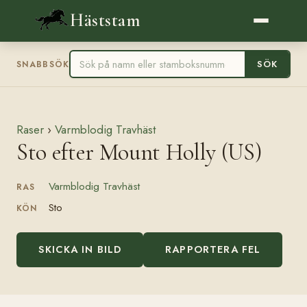
Häststam
SÖK
SNABBSÖK
Raser
›
Varmblodig Travhäst
Sto efter Mount Holly (US)
Varmblodig Travhäst
RAS
Sto
KÖN
SKICKA IN BILD
RAPPORTERA FEL