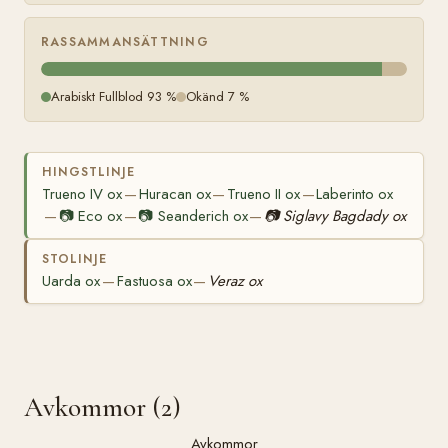
RASSAMMANSÄTTNING
Arabiskt Fullblod 93 %
Okänd 7 %
HINGSTLINJE
Trueno IV ox
Huracan ox
Trueno II ox
Laberinto ox
—
—
—
📷
Eco ox
📷
Seanderich ox
📷
Siglavy Bagdady ox
—
—
—
STOLINJE
Uarda ox
Fastuosa ox
Veraz ox
—
—
Avkommor (2)
Avkommor