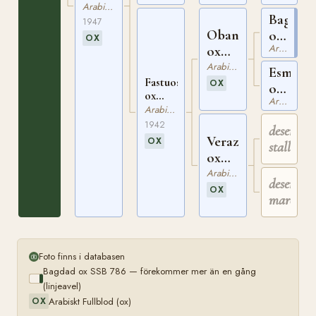
844
SSB
Arabiskt Fullblod
Bagdad
2320
1947
Oban
ox
OX
Arabiskt Fullblod
ox
SSB
SSB
786
Arabiskt Fullblod
Esmirn
Fastuosa
951
OX
ox
ox
Arabiskt Fullblod
SSB
SSB
Arabiskt Fullblod
422
1929
1942
desert
Veraz
OX
stallion
ox
SSB
Arabiskt Fullblod
desert
1516
OX
mare
Foto finns i databasen
Bagdad ox SSB 786 — förekommer mer än en gång
(linjeavel)
Arabiskt Fullblod (ox)
OX