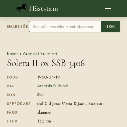
Häststam
SÖK
SNABBSÖK
Raser
›
Arabiskt Fullblod
Solera II ox SSB 3406
1960-04-19
FÖDD
Arabiskt Fullblod
RAS
Sto
KÖN
del Cid Jose Maria & Juan, Spanien
UPPFÖDARE
skimmel
FÄRG
152 cm
HÖJD