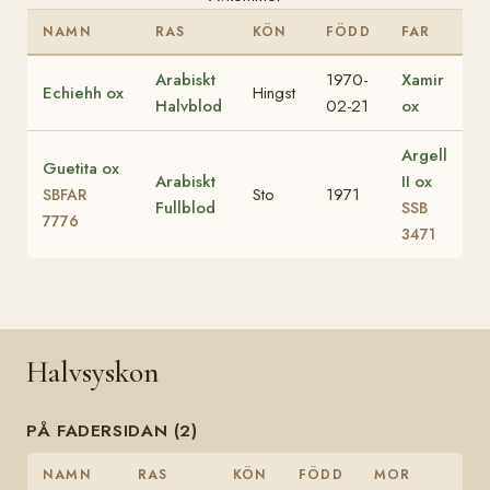
NAMN
RAS
KÖN
FÖDD
FAR
Arabiskt
1970-
Xamir
Echiehh ox
Hingst
Halvblod
02-21
ox
Argell
Guetita ox
Arabiskt
II ox
Sto
1971
SBFAR
Fullblod
SSB
7776
3471
Halvsyskon
PÅ FADERSIDAN (2)
NAMN
RAS
KÖN
FÖDD
MOR