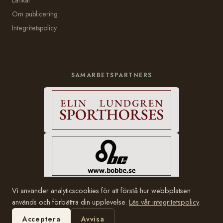
Om publicering
Integritetspolicy
SAMARBETSPARTNERS
Vi använder analyticscookies för att förstå hur webbplatsen
används och förbättra din upplevelse.
Läs vår integritetspolicy
.
© 2006–2026 Häststam.se · Grundad av Karin Halvarsson
Hosting:
Bobbe Consulting
Acceptera
Avvisa