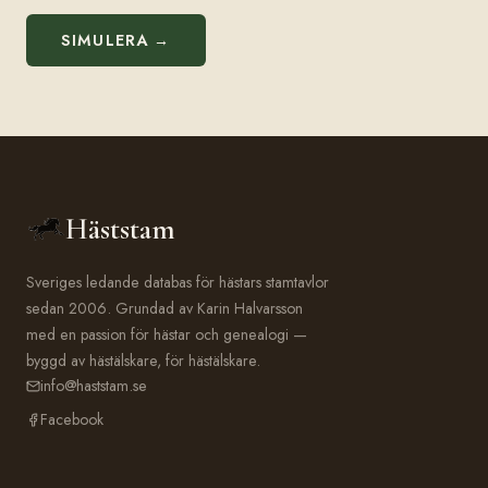
SIMULERA →
Häststam
Sveriges ledande databas för hästars stamtavlor
sedan 2006. Grundad av Karin Halvarsson
med en passion för hästar och genealogi —
byggd av hästälskare, för hästälskare.
info@haststam.se
Facebook