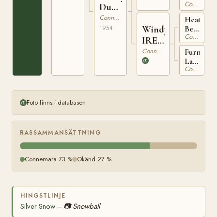
55
Connemara
IRE
Dun
280
IRE
Connemara
Heather
1803
Windy
1954
Bell
Connemara
IRE
IRE
15
782
Connemara
Furnace
Lass
Connemara
IRE
366
Foto finns i databasen
RASSAMMANSÄTTNING
Connemara 73 %
Okänd 27 %
HINGSTLINJE
Silver Snow
📷
Snowball
—