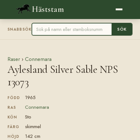
Häststam
SÖK
SNABBSÖK
Raser
›
Connemara
Aylesland Silver Sable NPS
13073
1965
FÖDD
Connemara
RAS
Sto
KÖN
skimmel
FÄRG
142 cm
HÖJD