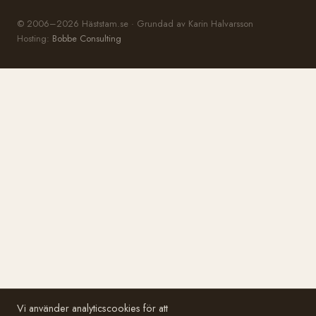
© 2006–2026 Häststam.se · Grundad av Karin Halvarsson
Hosting:
Bobbe Consulting
Vi använder analyticscookies för att