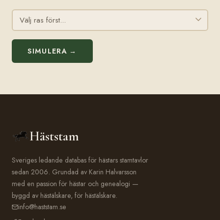
SIMULERA →
Häststam
Sveriges ledande databas för hästars stamtavlor
sedan 2006. Grundad av Karin Halvarsson
med en passion för hästar och genealogi —
byggd av hästälskare, för hästälskare.
info@haststam.se