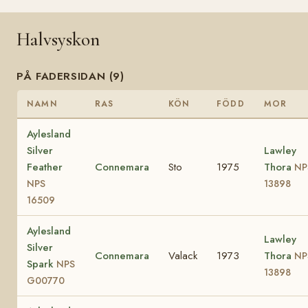
Halvsyskon
PÅ FADERSIDAN (9)
NAMN
RAS
KÖN
FÖDD
MOR
Aylesland
Silver
Lawley
Feather
Connemara
Sto
1975
Thora
NP
NPS
13898
16509
Aylesland
Lawley
Silver
Connemara
Valack
1973
Thora
NP
Spark
NPS
13898
G00770