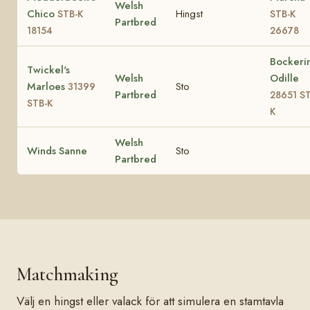
Welsh
Chico
Hingst
STB-K
STB-K
Partbred
18154
26678
Bockerin
Twickel's
Welsh
Odille
Marloes
Sto
31399
Partbred
28651 ST
STB-K
K
Welsh
Winds Sanne
Sto
Partbred
Matchmaking
Välj en hingst eller valack för att simulera en stamtavla