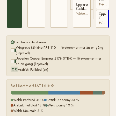
846
Welsh Partbred
Upperten
STB-
Golden
K
Jeanne
Welsh Partbred
Upperten
8574
Copper
STB-K
Empress
Welsh Partbred
2178
STB-
K
Foto finns i databasen
Wingrove Minkino RPS 110 — förekommer mer än en gång
(linjeavel)
Upperten Copper Empress 2178 STB-K — förekommer mer
än en gång (linjeavel)
Arabiskt Fullblod (ox)
OX
RASSAMMANSÄTTNING
Welsh Partbred 40 %
Brittisk Ridponny 33 %
Arabiskt Fullblod 13 %
Welshponny 10 %
Welsh Mountain 3 %