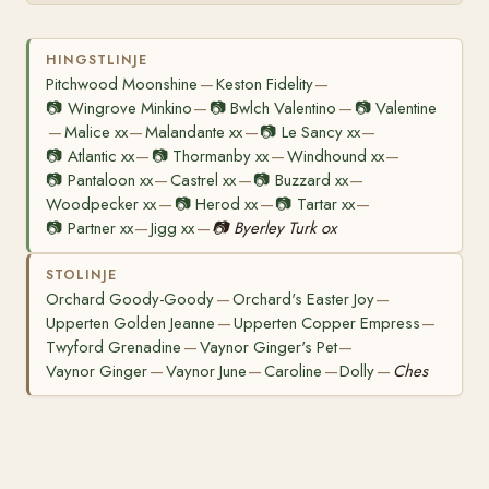
HINGSTLINJE
Pitchwood Moonshine
Keston Fidelity
—
—
📷
Wingrove Minkino
📷
Bwlch Valentino
📷
Valentine
—
—
Malice xx
Malandante xx
📷
Le Sancy xx
—
—
—
—
📷
Atlantic xx
📷
Thormanby xx
Windhound xx
—
—
—
📷
Pantaloon xx
Castrel xx
📷
Buzzard xx
—
—
—
Woodpecker xx
📷
Herod xx
📷
Tartar xx
—
—
—
📷
Partner xx
Jigg xx
📷
Byerley Turk ox
—
—
STOLINJE
Orchard Goody-Goody
Orchard's Easter Joy
—
—
Upperten Golden Jeanne
Upperten Copper Empress
—
—
Twyford Grenadine
Vaynor Ginger's Pet
—
—
Vaynor Ginger
Vaynor June
Caroline
Dolly
Ches
—
—
—
—