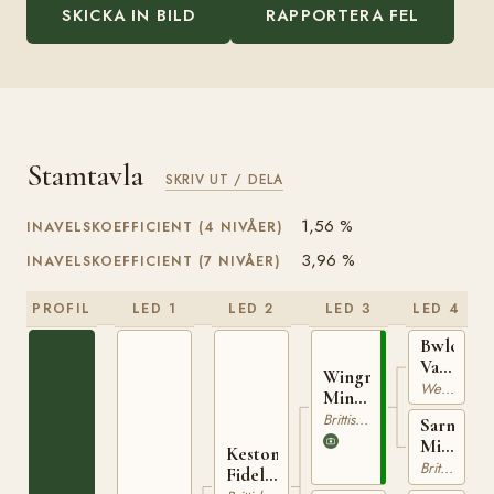
SKICKA IN BILD
RAPPORTERA FEL
Stamtavla
SKRIV UT / DELA
1,56 %
INAVELSKOEFFICIENT (4 NIVÅER)
3,96 %
INAVELSKOEFFICIENT (7 NIVÅER)
PROFIL
LED 1
LED 2
LED 3
LED 4
Bwlch
Valentino
Wingrove
RPS
Welsh Partbred
Minkino
175
RPS
Brittisk Ridponny
Sarnau
110
Miss
Keston
Mink
Brittisk Ridponny
Fidelity
5495