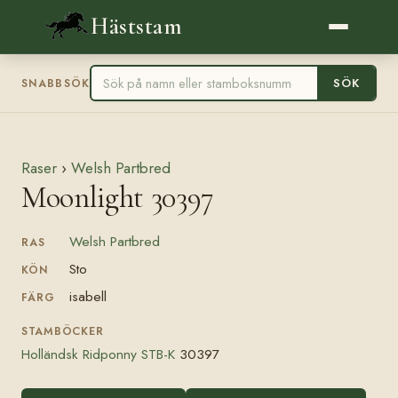
Häststam
SÖK
SNABBSÖK
Raser
›
Welsh Partbred
Moonlight 30397
Welsh Partbred
RAS
Sto
KÖN
isabell
FÄRG
STAMBÖCKER
Holländsk Ridponny STB-K
30397