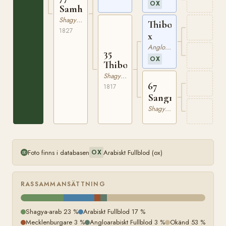
OX
Samhan
Shagya-arab
Thibon
1827
x
Angloarabiskt Fullblod
35
OX
Thibon
Shagya-arab
67
1817
Sangnuko
Shagya-arab
Foto finns i databasen
Arabiskt Fullblod (ox)
OX
RASSAMMANSÄTTNING
Shagya-arab 23 %
Arabiskt Fullblod 17 %
Mecklenburgare 3 %
Angloarabiskt Fullblod 3 %
Okänd 53 %