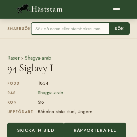
Häststam
SÖK
SNABBSÖK
Raser
›
Shagya-arab
94 Siglavy I
1834
FÖDD
Shagya-arab
RAS
Sto
KÖN
Bábolna state stud, Ungern
UPPFÖDARE
SKICKA IN BILD
RAPPORTERA FEL