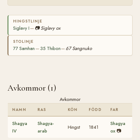
HINGSTLINJE
Siglavy I
📷
Siglavy ox
—
STOLINJE
77 Samhan
35 Thibon
67 Sangnuko
—
—
Avkommor (1)
Avkommor
NAMN
RAS
KÖN
FÖDD
FAR
Shagya
Shagya-
Shagya
Hingst
1841
IV
arab
ox
📷