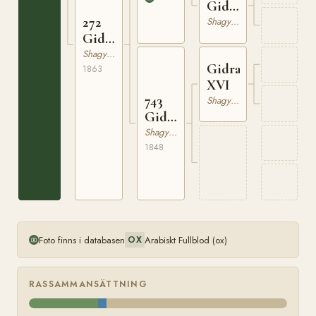
Gidran
272
XXII
Shagya-arab
Gidran
XXVIII
Shagya-arab
Gidran
1863
XVI
743
Shagya-arab
Gidran
XVI
Shagya-arab
1848
Foto finns i databasen
Arabiskt Fullblod (ox)
OX
RASSAMMANSÄTTNING