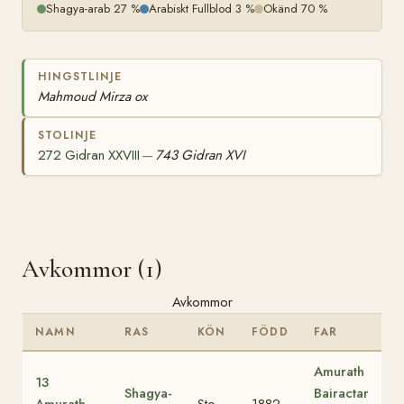
Shagya-arab 27 %
Arabiskt Fullblod 3 %
Okänd 70 %
HINGSTLINJE
Mahmoud Mirza ox
STOLINJE
272 Gidran XXVIII
743 Gidran XVI
—
Avkommor (1)
Avkommor
NAMN
RAS
KÖN
FÖDD
FAR
Amurath
13
Shagya-
Bairactar
Amurath
Sto
1882