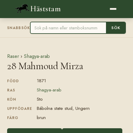
Häststam
SÖK
SNABBSÖK
Raser
›
Shagya-arab
28 Mahmoud Mirza
1871
FÖDD
Shagya-arab
RAS
Sto
KÖN
Bábolna state stud, Ungern
UPPFÖDARE
brun
FÄRG