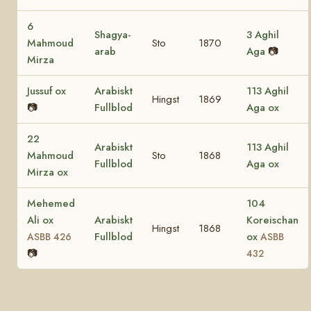
6
Shagya-
3 Aghil
Mahmoud
Sto
1870
arab
Aga
📷
Mirza
Jussuf ox
Arabiskt
113 Aghil
Hingst
1869
📷
Fullblod
Aga ox
22
Arabiskt
113 Aghil
Mahmoud
Sto
1868
Fullblod
Aga ox
Mirza ox
Mehemed
104
Ali ox
Arabiskt
Koreischan
Hingst
1868
Fullblod
ox
ASBB 426
ASBB
📷
432