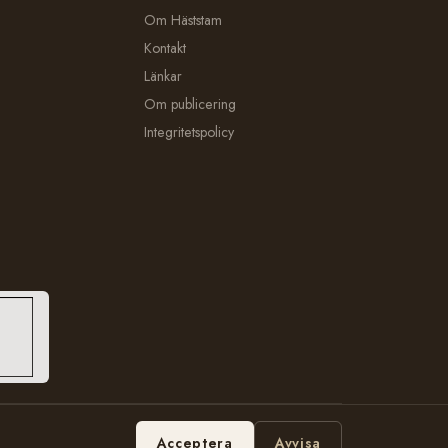
Om Häststam
Kontakt
Länkar
Om publicering
Integritetspolicy
Hosting:
Bobbe Consulting
Acceptera
Avvisa