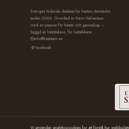
Sveriges ledande databas för hästars stamtavlor
sedan 2006. Grundad av Karin Halvarsson
med en passion för hästar och genealogi —
byggd av hästälskare, för hästälskare.
info@haststam.se
Facebook
© 2006–2026 Häststam.se · Grundad av Karin Halvarsson
Vi använder analyticscookies för att förstå hur webbpla