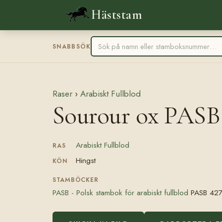
Häststam
SNABBSÖK
Raser
›
Arabiskt Fullblod
Sourour ox PASB
Arabiskt Fullblod
RAS
Hingst
KÖN
STAMBÖCKER
PASB - Polsk stambok för arabiskt fullblod
PASB 42