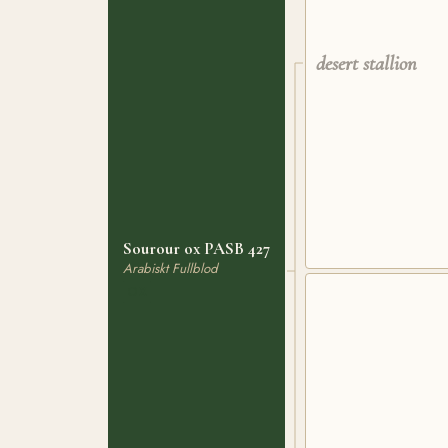
desert stallion
Sourour ox PASB 427
Arabiskt Fullblod
OX