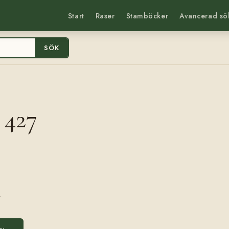
Start
Raser
Stamböcker
Avancerad sö
SÖK
 427
7