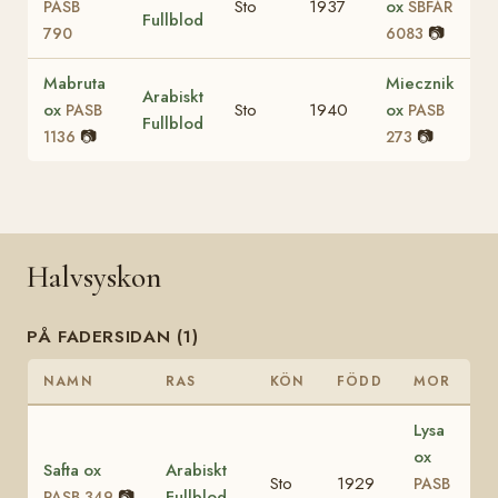
Sto
1937
ox
PASB
SBFAR
Fullblod
📷
790
6083
Mabruta
Miecznik
Arabiskt
ox
Sto
1940
ox
PASB
PASB
Fullblod
📷
📷
1136
273
Halvsyskon
PÅ FADERSIDAN (1)
NAMN
RAS
KÖN
FÖDD
MOR
Lysa
ox
Safta ox
Arabiskt
Sto
1929
PASB
📷
Fullblod
PASB 349