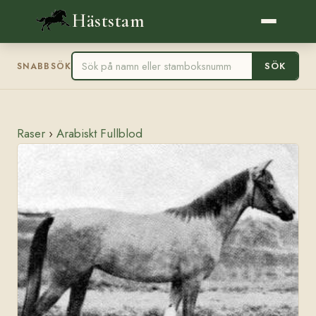
Häststam
SÖK
SNABBSÖK
Raser
›
Arabiskt Fullblod