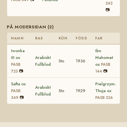
242
📷
PÅ MODERSIDAN (2)
NAMN
RAS
KÖN
FÖDD
FAR
Iwonka
Ibn
III ox
Arabiskt
Mahomet
Sto
1936
Fullblod
ox
PASB
PASB
📷
📷
723
144
Safta ox
Pielgrzym-
Arabiskt
Sto
1929
Thuja ox
PASB
Fullblod
📷
349
PASB 326