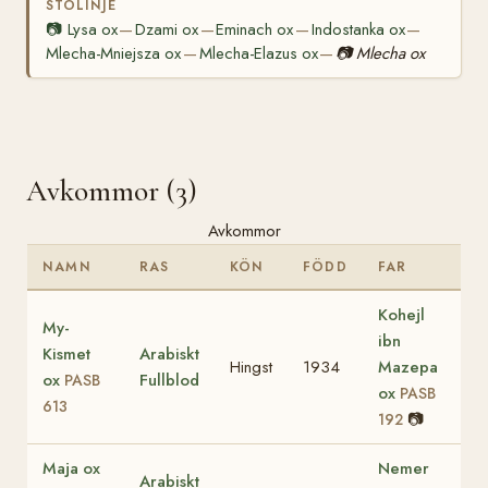
STOLINJE
📷
Lysa ox
Dzami ox
Eminach ox
Indostanka ox
—
—
—
—
Mlecha-Mniejsza ox
Mlecha-Elazus ox
📷
Mlecha ox
—
—
Avkommor (3)
Avkommor
NAMN
RAS
KÖN
FÖDD
FAR
Kohejl
My-
ibn
Kismet
Arabiskt
Hingst
1934
Mazepa
ox
Fullblod
PASB
ox
PASB
613
📷
192
Maja ox
Nemer
Arabiskt