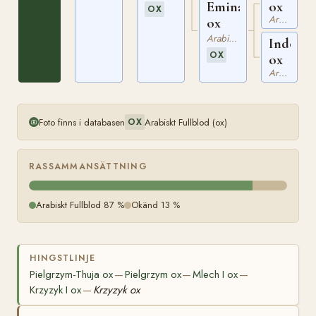
ox
Eminach
OX
Arabiskt Fullblod
ox
Arabiskt Fullblod
Indosta
OX
ox
Arabiskt Fullblod
Foto finns i databasen
Arabiskt Fullblod (ox)
OX
RASSAMMANSÄTTNING
Arabiskt Fullblod 87 %
Okänd 13 %
HINGSTLINJE
Pielgrzym-Thuja ox
Pielgrzym ox
Mlech I ox
—
—
—
Krzyzyk I ox
Krzyzyk ox
—