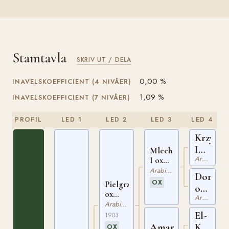
Stamtavla
SKRIV UT / DELA
0,00 %
INAVELSKOEFFICIENT (4 NIVÅER)
1,09 %
INAVELSKOEFFICIENT (7 NIVÅER)
PROFIL
LED 1
LED 2
LED 3
LED 4
Krzyzyk
I
Mlech
Arabiskt Fullblod
ox
I ox
PASB
Arabiskt Fullblod
Dora
449
OX
Pielgrzym
ox
ox
Arabiskt Fullblod
PASB
PASB
Arabiskt Fullblod
404
323
El-
1903
Kebir
Amanda
OX