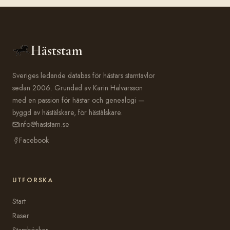
Häststam
Sveriges ledande databas för hästars stamtavlor
sedan 2006. Grundad av Karin Halvarsson
med en passion för hästar och genealogi —
byggd av hästälskare, för hästälskare.
info@haststam.se
Facebook
UTFORSKA
Start
Raser
Stamböcker