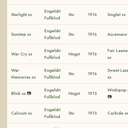
Engelskt
Starlight xx
Sto
1916
Singlet xx
Fullblod
Engelskt
Sunstep xx
Sto
1916
Ascenseur
Fullblod
Engelskt
Fair Lassie
War Cry xx
Hingst
1916
Fullblod
xx
War
Engelskt
Sweet Lass
Sto
1916
Memories xx
Fullblod
xx
Engelskt
Winkipop 
Blink xx
📷
Hingst
1915
Fullblod
📷
Engelskt
Calcium xx
Sto
1915
Carbide x
Fullblod