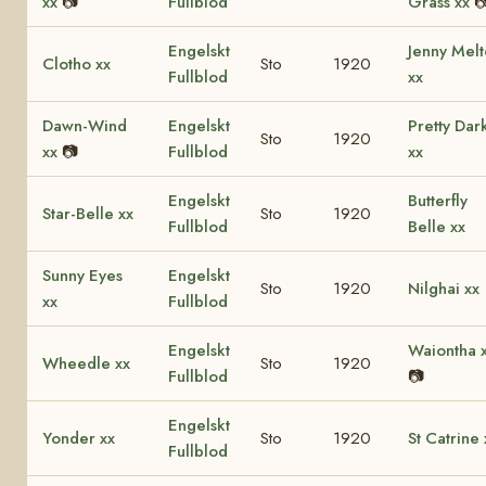
xx
📷
Fullblod
Grass xx

Engelskt
Jenny Mel
Clotho xx
Sto
1920
Fullblod
xx
Dawn-Wind
Engelskt
Pretty Dar
Sto
1920
xx
📷
Fullblod
xx
Engelskt
Butterfly
Star-Belle xx
Sto
1920
Fullblod
Belle xx
Sunny Eyes
Engelskt
Sto
1920
Nilghai xx
xx
Fullblod
Engelskt
Waiontha 
Wheedle xx
Sto
1920
Fullblod
📷
Engelskt
Yonder xx
Sto
1920
St Catrine 
Fullblod