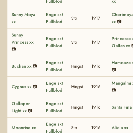
Fullblod
xx
Sunny Moya
Engelskt
Cherimoy
Sto
1917
xx
Fullblod
xx
📷
Sunny
Engelskt
Princesse
Princess xx
Sto
1917
Fullblod
Galles xx
📷
Engelskt
Hamoaze 
Buchan xx
📷
Hingst
1916
Fullblod
📷
Engelskt
Mangalmi 
Cygnus xx
📷
Hingst
1916
Fullblod
📷
Galloper
Engelskt
Hingst
1916
Santa Fina
Light xx
📷
Fullblod
Engelskt
Moonrise xx
Sto
1916
Alicia xx
Fullblod