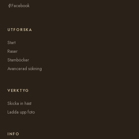
Facebook
UTFORSKA
Start
Raser
Stamböcker
Avancerad sökning
VERKTYG
Skicka in häst
Ladda upp foto
INFO