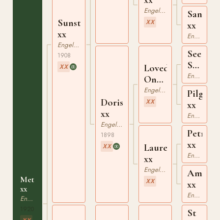
Engelskt Fullblod
Sanda
Sunstar
XX
xx
xx
Engelskt Fullblod
Engelskt Fullblod
See
1908
Saw
Loved
XX
xx
Engelskt Fullblod
One
xx
Engelskt Fullblod
Pilgrim
Doris
XX
xx
xx
Engelskt Fullblod
Engelskt Fullblod
Petrarc
1898
xx
Lauretta
XX
Engelskt Fullblod
xx
Engelskt Fullblod
Ambusc
Meteoric
XX
xx
xx
Engelskt Fullblod
Engelskt Fullblod
1920
St