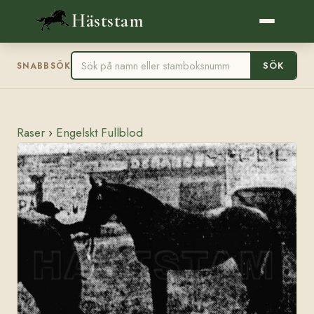
Häststam
SÖK
SNABBSÖK
Raser
›
Engelskt Fullblod