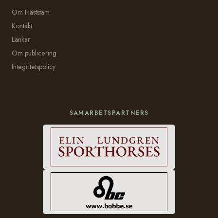
Om Häststam
Kontakt
Länkar
Om publicering
Integritetspolicy
SAMARBETSPARTNERS