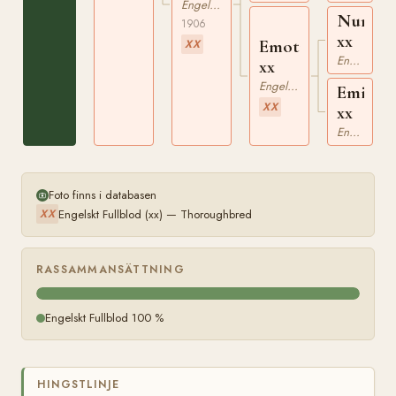
xx
Engelskt Fullblod
Nuntho
1906
xx
Emotion
XX
Engelskt Fullblod
xx
Engelskt Fullblod
Emita
XX
xx
Engelskt Fullblod
Foto finns i databasen
Engelskt Fullblod (xx) — Thoroughbred
XX
RASSAMMANSÄTTNING
Engelskt Fullblod 100 %
HINGSTLINJE