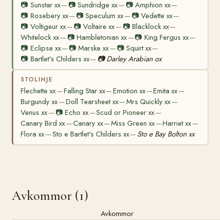
📷
Sunstar xx
📷
Sundridge xx
📷
Amphion xx
—
—
—
📷
Rosebery xx
📷
Speculum xx
📷
Vedette xx
—
—
—
📷
Voltigeur xx
📷
Voltaire xx
📷
Blacklock xx
—
—
—
Whitelock xx
📷
Hambletonian xx
📷
King Fergus xx
—
—
—
📷
Eclipse xx
📷
Marske xx
📷
Squirt xx
—
—
—
📷
Bartlet's Childers xx
📷
Darley Arabian ox
—
STOLINJE
Flechette xx
Falling Star xx
Emotion xx
Emita xx
—
—
—
—
Burgundy xx
Doll Tearsheet xx
Mrs Quickly xx
—
—
—
Venus xx
📷
Echo xx
Scud or Pioneer xx
—
—
—
Canary Bird xx
Canary xx
Miss Green xx
Harriet xx
—
—
—
—
Flora xx
Sto e Bartlet's Childers xx
Sto e Bay Bolton xx
—
—
Avkommor (1)
Avkommor