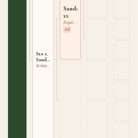
Sandalwood
xx
Engelskt Fullblod
XX
Sto e.
Sandalwood
xx
Brittisk Ridponny