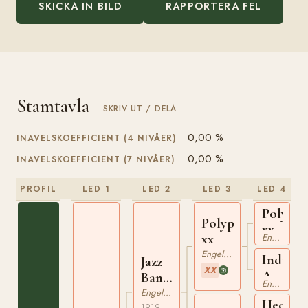
SKICKA IN BILD
RAPPORTERA FEL
Stamtavla
SKRIV UT / DELA
0,00 %
INAVELSKOEFFICIENT (4 NIVÅER)
0,00 %
INAVELSKOEFFICIENT (7 NIVÅER)
PROFIL
LED 1
LED 2
LED 3
LED 4
Polymel
Polyphonic
xx
xx
Engelskt Fullblod
Engelskt Fullblod
Indian
Jazz
XX
Air
Band
Engelskt Fullblod
xx
xx
Engelskt Fullblod
Hector
1919