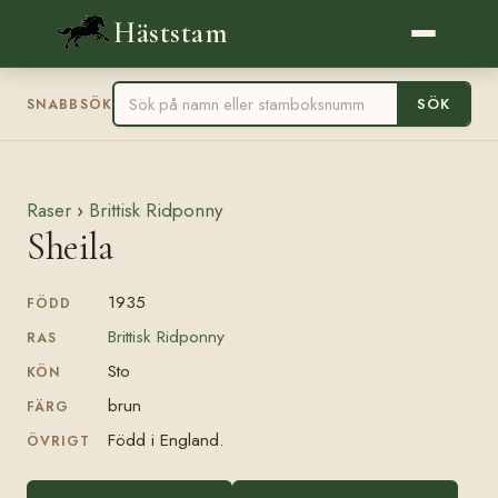
Häststam
SÖK
SNABBSÖK
Raser
›
Brittisk Ridponny
Sheila
1935
FÖDD
Brittisk Ridponny
RAS
Sto
KÖN
brun
FÄRG
Född i England.
ÖVRIGT