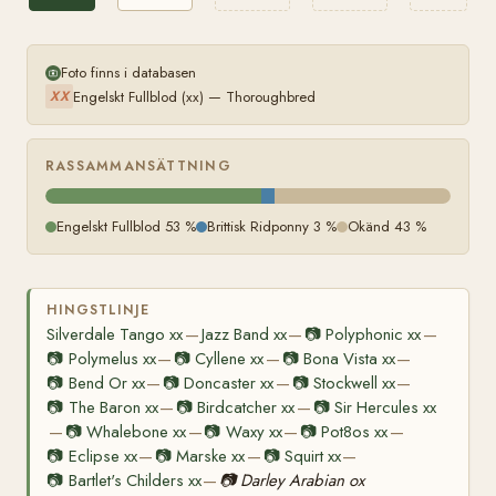
Foto finns i databasen
Engelskt Fullblod (xx) — Thoroughbred
XX
RASSAMMANSÄTTNING
Engelskt Fullblod 53 %
Brittisk Ridponny 3 %
Okänd 43 %
HINGSTLINJE
Silverdale Tango xx
Jazz Band xx
📷
Polyphonic xx
—
—
—
📷
Polymelus xx
📷
Cyllene xx
📷
Bona Vista xx
—
—
—
📷
Bend Or xx
📷
Doncaster xx
📷
Stockwell xx
—
—
—
📷
The Baron xx
📷
Birdcatcher xx
📷
Sir Hercules xx
—
—
📷
Whalebone xx
📷
Waxy xx
📷
Pot8os xx
—
—
—
—
📷
Eclipse xx
📷
Marske xx
📷
Squirt xx
—
—
—
📷
Bartlet's Childers xx
📷
Darley Arabian ox
—