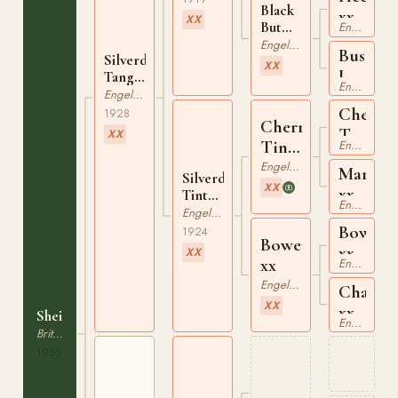
Black
xx
XX
But
Engelskt Fullblod
Comely
Engelskt Fullblod
Bushfo
Silverdale
xx
XX
Lass
Tango
Engelskt Fullblod
xx
xx
Engelskt Fullblod
Cherry
1928
Cherry
Tree
XX
Tint
Engelskt Fullblod
xx
xx
Engelskt Fullblod
Marcot
Silverdale
XX
xx
Tintara
Engelskt Fullblod
xx
Engelskt Fullblod
Bowdo
1924
Bowery
xx
XX
xx
Engelskt Fullblod
Engelskt Fullblod
Charity
XX
xx
Sheila
Engelskt Fullblod
Brittisk Ridponny
1935