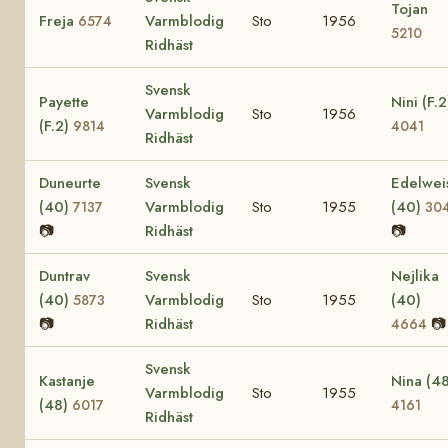
Tojan
Freja
Varmblodig
Sto
1956
6574
5210
Ridhäst
Svensk
Payette
Nini (F.2
Varmblodig
Sto
1956
(F.2)
9814
4041
Ridhäst
Duneurte
Svensk
Edelwei
(40)
Varmblodig
Sto
1955
(40)
7137
30
📷
Ridhäst
📷
Duntrav
Svensk
Nejlika
(40)
Varmblodig
Sto
1955
(40)
5873
📷
Ridhäst
📷
4664
Svensk
Kastanje
Nina (48
Varmblodig
Sto
1955
(48)
6017
4161
Ridhäst