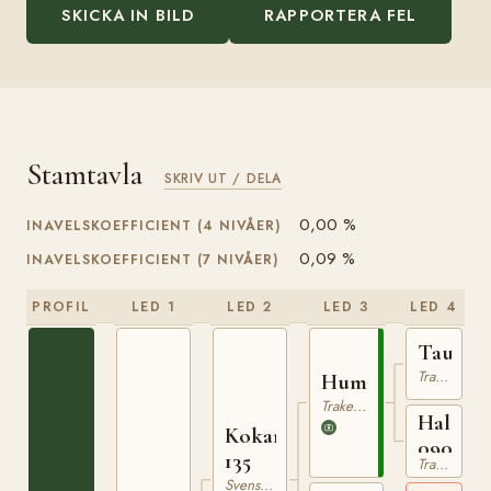
SKICKA IN BILD
RAPPORTERA FEL
Stamtavla
SKRIV UT / DELA
0,00 %
INAVELSKOEFFICIENT (4 NIVÅER)
0,09 %
INAVELSKOEFFICIENT (7 NIVÅER)
PROFIL
LED 1
LED 2
LED 3
LED 4
Tautro
Trakehner
Humanist
Trakehner
Halbe
Kokard
090025
135
Trakehner
Svensk Varmblodig Ridhäst