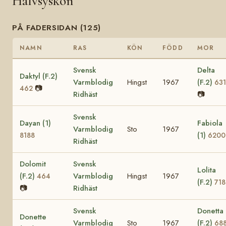
Halvsyskon
PÅ FADERSIDAN (125)
NAMN
RAS
KÖN
FÖDD
MOR
Svensk
Delta
Daktyl (F.2)
Varmblodig
Hingst
1967
(F.2)
63
📷
462
Ridhäst
📷
Svensk
Dayan (1)
Fabiola
Varmblodig
Sto
1967
(1)
8188
6200
Ridhäst
Dolomit
Svensk
Lolita
(F.2)
Varmblodig
Hingst
1967
464
(F.2)
718
📷
Ridhäst
Svensk
Donetta
Donette
Varmblodig
Sto
1967
(F.2)
68