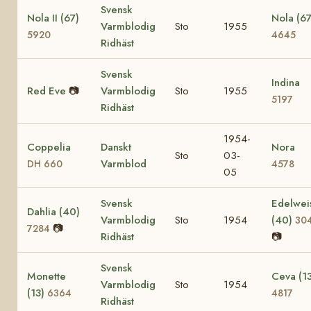
Svensk
Nola II (67)
Nola (67
Varmblodig
Sto
1955
5920
4645
Ridhäst
Svensk
Indina
Red Eve
📷
Varmblodig
Sto
1955
5197
Ridhäst
1954-
Coppelia
Danskt
Nora
Sto
03-
Varmblod
DH 660
4578
05
Svensk
Edelwei
Dahlia (40)
Varmblodig
Sto
1954
(40)
30
📷
7284
Ridhäst
📷
Svensk
Monette
Ceva (13
Varmblodig
Sto
1954
(13)
6364
4817
Ridhäst