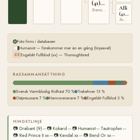
(41)
Alli
3601
Svensk Varmblodig Ridhäst
(41)
RÄSK
Svensk Varmblodig Ridhäst
2385
Foto finns i databasen
Humanist — förekommer mer än en gång (linjeavel)
Engelskt Fullblod (xx) — Thoroughbred
XX
RASSAMMANSÄTTNING
Svensk Varmblodig Ridhäst 70 %
Trakehner 13 %
Ostpreussare 7 %
Hannoveranare 7 %
Engelskt Fullblod 3 %
HINGSTLINJE
📷
Drabant (9)
📷
Kokard
📷
Humanist
Tautropfen
—
—
—
—
📷
Red Prince II xx
📷
Kendal xx
📷
Bend Or xx
—
—
—