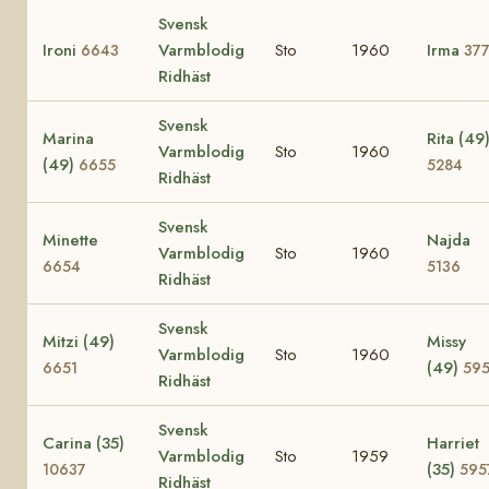
Svensk
Ironi
Varmblodig
Sto
1960
Irma
6643
37
Ridhäst
Svensk
Marina
Rita (49
Varmblodig
Sto
1960
(49)
6655
5284
Ridhäst
Svensk
Minette
Najda
Varmblodig
Sto
1960
6654
5136
Ridhäst
Svensk
Mitzi (49)
Missy
Varmblodig
Sto
1960
(49)
6651
59
Ridhäst
Svensk
Carina (35)
Harriet
Varmblodig
Sto
1959
(35)
10637
595
Ridhäst