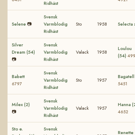
Ridhäst
Svensk
Selene
📷
Varmblodig
Sto
1958
Selecta 
Ridhäst
Silver
Svensk
Loulou
Dream (54)
Varmblodig
Valack
1958
(54)
49
📷
Ridhäst
Svensk
Babett
Bagatell
Varmblodig
Sto
1957
6797
5451
Ridhäst
Svensk
Milex (2)
Hanna (
Varmblodig
Valack
1957
📷
4652
Ridhäst
Sto e.
Svensk
Renette