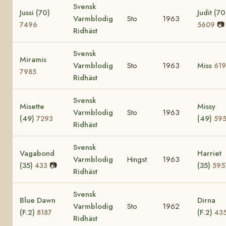
Svensk
Jussi (70)
Judit (70
Varmblodig
Sto
1963
📷
7496
5609
Ridhäst
Svensk
Miramis
Varmblodig
Sto
1963
Miss
619
7985
Ridhäst
Svensk
Misette
Missy
Varmblodig
Sto
1963
(49)
(49)
7293
59
Ridhäst
Svensk
Vagabond
Harriet
Varmblodig
Hingst
1963
(35)
📷
(35)
433
595
Ridhäst
Svensk
Blue Dawn
Dirna
Varmblodig
Sto
1962
(F.2)
(F.2)
8187
43
Ridhäst