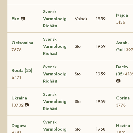
Svensk
Najda
Eko
📷
Varmblodig
Valack
1959
5136
Ridhäst
Svensk
Gelsomina
Asrah-
Varmblodig
Sto
1959
Gull
7678
39
Ridhäst
Svensk
Dacky
Rosita (35)
Varmblodig
Sto
1959
(35)
413
6471
Ridhäst
📷
Svensk
Ukraina
Corina
Varmblodig
Sto
1959
📷
10702
3778
Ridhäst
Svensk
Dagava
Hazina
Varmblodig
Sto
1958
6451
4921