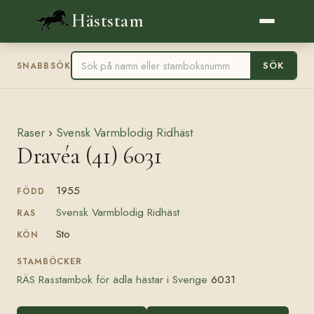
Häststam
SÖK
SNABBSÖK
Raser
›
Svensk Varmblodig Ridhäst
Dravéa (41) 6031
1955
FÖDD
Svensk Varmblodig Ridhäst
RAS
Sto
KÖN
STAMBÖCKER
RÄS Rasstambok för ädla hästar i Sverige
6031