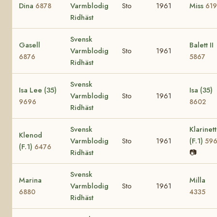
Dina
Varmblodig
Sto
1961
Miss
6878
619
Ridhäst
Svensk
Gasell
Balett II
Varmblodig
Sto
1961
6876
5867
Ridhäst
Svensk
Isa Lee (35)
Isa (35)
Varmblodig
Sto
1961
9696
8602
Ridhäst
Svensk
Klarinet
Klenod
Varmblodig
Sto
1961
(F.1)
596
(F.1)
6476
Ridhäst
📷
Svensk
Marina
Milla
Varmblodig
Sto
1961
6880
4335
Ridhäst