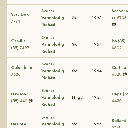
Svensk
Sorbon
Sara Dewi
Varmblodig
Sto
1965
xx
6735
7773
Ridhäst
📷
Svensk
Camilla
Isa (35)
Varmblodig
Sto
1964
(35)
7497
8602
Ridhäst
Svensk
Columbine
Cortina
Varmblodig
Sto
1964
📷
7526
6520
Ridhäst
Svensk
Dawson
Daga (3
Varmblodig
Hingst
1964
(35)
📷
442
6470
Ridhäst
Svensk
Bellami
Desirée
Varmblodig
Sto
1964
5714