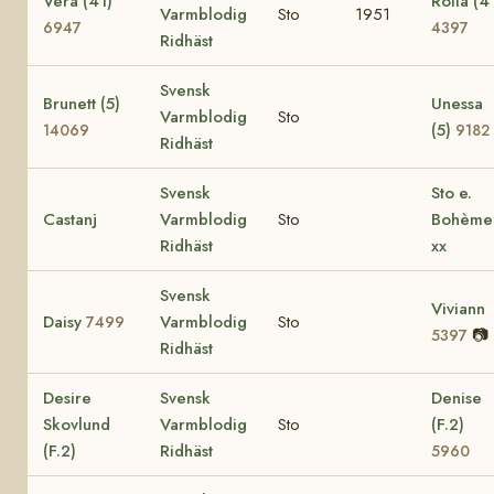
Vera (41)
Rolla (4
Varmblodig
Sto
1951
6947
4397
Ridhäst
Svensk
Brunett (5)
Unessa
Varmblodig
Sto
(5)
14069
9182
Ridhäst
Svensk
Sto e.
Castanj
Varmblodig
Sto
Bohème
Ridhäst
xx
Svensk
Viviann
Daisy
Varmblodig
Sto
7499
📷
5397
Ridhäst
Desire
Svensk
Denise
Skovlund
Varmblodig
Sto
(F.2)
(F.2)
Ridhäst
5960