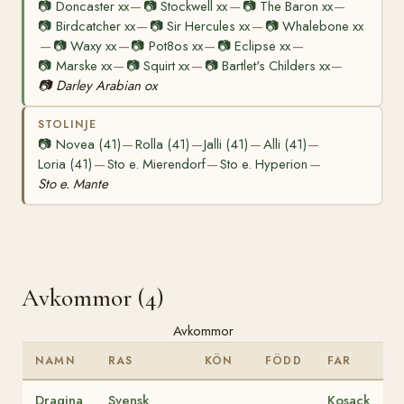
📷
Doncaster xx
📷
Stockwell xx
📷
The Baron xx
—
—
—
📷
Birdcatcher xx
📷
Sir Hercules xx
📷
Whalebone xx
—
—
📷
Waxy xx
📷
Pot8os xx
📷
Eclipse xx
—
—
—
—
📷
Marske xx
📷
Squirt xx
📷
Bartlet's Childers xx
—
—
—
📷
Darley Arabian ox
STOLINJE
📷
Novea (41)
Rolla (41)
Jalli (41)
Alli (41)
—
—
—
—
Loria (41)
Sto e. Mierendorf
Sto e. Hyperion
—
—
—
Sto e. Mante
Avkommor (4)
Avkommor
NAMN
RAS
KÖN
FÖDD
FAR
Dragina
Svensk
Kosack