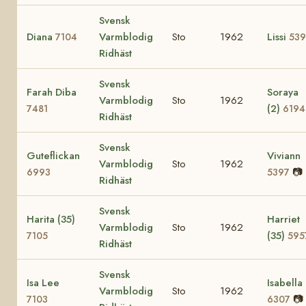
Svensk
Diana
Varmblodig
Sto
1962
Lissi
7104
539
Ridhäst
Svensk
Farah Diba
Soraya
Varmblodig
Sto
1962
(2)
7481
6194
Ridhäst
Svensk
Guteflickan
Viviann
Varmblodig
Sto
1962
📷
6993
5397
Ridhäst
Svensk
Harita (35)
Harriet
Varmblodig
Sto
1962
(35)
7105
595
Ridhäst
Svensk
Isa Lee
Isabella
Varmblodig
Sto
1962
📷
7103
6307