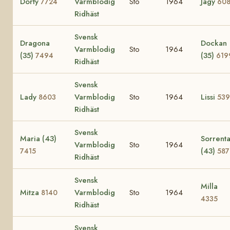
Dorty
Varmblodig
Sto
1964
Jagy
7724
60
Ridhäst
Svensk
Dragona
Dockan
Varmblodig
Sto
1964
(35)
(35)
7494
619
Ridhäst
Svensk
Lady
Varmblodig
Sto
1964
Lissi
8603
539
Ridhäst
Svensk
Maria (43)
Sorrent
Varmblodig
Sto
1964
(43)
7415
587
Ridhäst
Svensk
Milla
Mitza
Varmblodig
Sto
1964
8140
4335
Ridhäst
Svensk