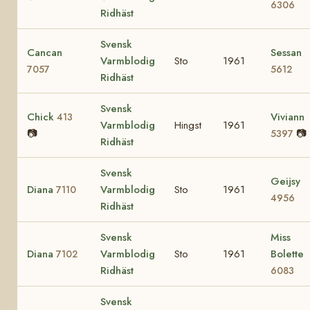
6306
Ridhäst
Svensk
Cancan
Sessan
Varmblodig
Sto
1961
7057
5612
Ridhäst
Svensk
Chick
Viviann
413
Varmblodig
Hingst
1961
📷
📷
5397
Ridhäst
Svensk
Geijsy
Diana
Varmblodig
Sto
1961
7110
4956
Ridhäst
Svensk
Miss
Diana
Varmblodig
Sto
1961
Bolette
7102
Ridhäst
6083
Svensk