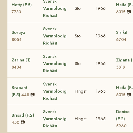
Svensk
Hetty (F.5)
Haifa (F.
Varmblodig
Sto
1966
📷
7733
6315
Ridhäst
Svensk
Soraya
Sirikit
Varmblodig
Sto
1966
8054
6704
Ridhäst
Svensk
Zarina (1)
Zigana (
Varmblodig
Sto
1966
8434
5819
Ridhäst
Svensk
Brabant
Haifa (F.
Varmblodig
Hingst
1965
(F.5)
📷
📷
448
6315
Ridhäst
Svensk
Denise
Brisad (F.2)
Varmblodig
Hingst
1965
(F.2)
📷
450
Ridhäst
5960