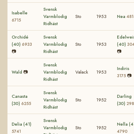
Svensk
Isabelle
Varmblodig
Sto
1953
Nea
481
6715
Ridhäst
Orchidé
Svensk
Edelwei
(40)
Varmblodig
Sto
1953
(40)
6933
30
📷
Ridhäst
📷
Svensk
Indiris
Wald
📷
Varmblodig
Valack
1953
📷
3175
Ridhäst
Svensk
Canasta
Darling
Varmblodig
Sto
1952
(30)
(30)
6255
298
Ridhäst
Svensk
Delia (41)
Nella (4
Varmblodig
Sto
1952
5741
4790