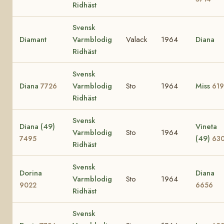
Ridhäst
Svensk
Diamant
Varmblodig
Valack
1964
Diana
Ridhäst
Svensk
Diana
Varmblodig
Sto
1964
Miss
7726
619
Ridhäst
Svensk
Diana (49)
Vineta
Varmblodig
Sto
1964
(49)
7495
63
Ridhäst
Svensk
Dorina
Diana
Varmblodig
Sto
1964
9022
6656
Ridhäst
Svensk