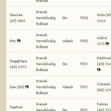
Ridhäst
Svensk
Desirée
Nola (67
Varmblodig
Sto
1952
(67)
8885
4645
Ridhäst
Svensk
Indiris
Ritz
📷
Varmblodig
Valack
1952
📷
3175
Ridhäst
Svensk
Edelwei
Daggkåpa
Varmblodig
Sto
1951
(40)
30
(40)
6972
Ridhäst
📷
Svensk
Canasta
Dan (30)
📷
Varmblodig
Valack
1951
(30)
625
Ridhäst
Svensk
Fatima
Daphne
Varmblodig
Sto
1951
(40)
52