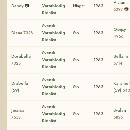
Viviann
Dandy
📷
Varmblodig
Hingst
1963
📷
5397
Ridhäst
Svensk
Geijsy
Diana
Varmblodig
Sto
1963
7328
4956
Ridhäst
Svensk
Dorabella
Bellami
Varmblodig
Sto
1963
7325
5714
Ridhäst
Svensk
Drabella
Karamel
Varmblodig
Sto
1963
(59)
(59)
64
Ridhäst
Svensk
Jessica
Svalan
Varmblodig
Sto
1963
7558
5835
Ridhäst