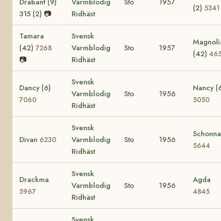
Drabant (9)
Varmblodig
Sto
1957
(2)
5341
315 (2)
📷
Ridhäst
Tamara
Svensk
Magnoli
(42)
Varmblodig
Sto
1957
7268
(42)
46
📷
Ridhäst
Svensk
Dancy (6)
Nancy (
Varmblodig
Sto
1956
7060
5050
Ridhäst
Svensk
Schonna
Divan
Varmblodig
Sto
1956
6230
5644
Ridhäst
Svensk
Drackma
Agda
Varmblodig
Sto
1956
5967
4845
Ridhäst
Svensk