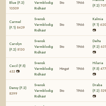
Blue (F.2)
Varmblodig
Sto
1966
(F.2)
70
Ridhäst
10509
Svensk
Kalmia
Carmel
Varmblodig
Sto
1966
(F.1)
620
(F.1)
8429
Ridhäst
📷
Svensk
Delta
Carolyn
Varmblodig
Sto
1966
(F.2)
63
(F.2)
8130
Ridhäst
📷
Svensk
Hilaria
Cecil (F.5)
Varmblodig
Hingst
1966
(F.5)
47
📷
453
Ridhäst
📷
Svensk
Draba
Dansy (F.2)
Varmblodig
Sto
1966
(F.2)
52
8399
Ridhäst
📷