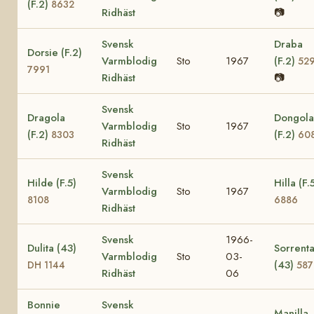
(F.2)
8632
Ridhäst
📷
Svensk
Draba
Dorsie (F.2)
Varmblodig
Sto
1967
(F.2)
52
7991
Ridhäst
📷
Svensk
Dragola
Dongola
Varmblodig
Sto
1967
(F.2)
(F.2)
8303
60
Ridhäst
Svensk
Hilde (F.5)
Hilla (F.
Varmblodig
Sto
1967
8108
6886
Ridhäst
Svensk
1966-
Dulita (43)
Sorrent
Varmblodig
Sto
03-
(43)
DH 1144
587
Ridhäst
06
Bonnie
Svensk
Manilla