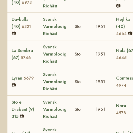
(40)
6973
Ridhäst
📷
Duvkulla
Svensk
Nejlika
(40)
Varmblodig
Sto
1951
(40)
6321
📷
Ridhäst
📷
4664
Svensk
La Sombra
Nola (67
Varmblodig
Sto
1951
(67)
5746
4645
Ridhäst
Svensk
Lyran
Comtes
6679
Varmblodig
Sto
1951
📷
4974
Ridhäst
Sto e.
Svensk
Nora
Drabant (9)
Varmblodig
Sto
1951
4578
315
📷
Ridhäst
Svensk