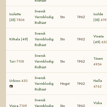
Ridhäst
Svensk
Isolette
Isolde
Varmblodig
Sto
1962
(35)
(35)
7806
619
Ridhäst
Svensk
Vineta
Kithala (49)
Varmblodig
Sto
1962
(49)
63
Ridhäst
Svensk
Tösen
Turi
Varmblodig
Sto
1962
7108
4954
Ridhäst
Svensk
Urbino
Nella
430
Varmblodig
Hingst
1962
📷
4763
Ridhäst
Svensk
Viska
Visira
Varmblodig
Sto
1962
7109