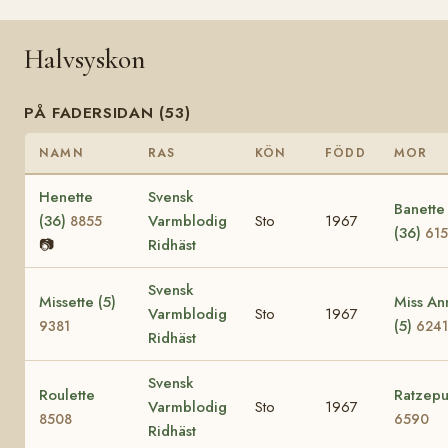
Halvsyskon
PÅ FADERSIDAN (53)
NAMN
RAS
KÖN
FÖDD
MOR
Henette
Svensk
Banette
(36)
Varmblodig
Sto
1967
8855
(36)
61
📷
Ridhäst
Svensk
Missette (5)
Miss An
Varmblodig
Sto
1967
(5)
9381
6241
Ridhäst
Svensk
Roulette
Ratzepu
Varmblodig
Sto
1967
8508
6590
Ridhäst