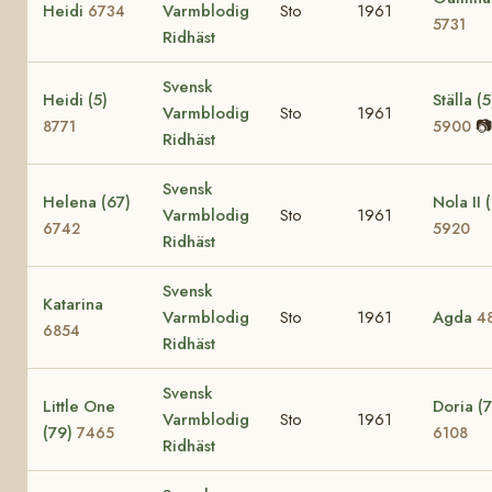
Heidi
Varmblodig
Sto
1961
6734
5731
Ridhäst
Svensk
Heidi (5)
Ställa (5
Varmblodig
Sto
1961
📷
8771
5900
Ridhäst
Svensk
Helena (67)
Nola II 
Varmblodig
Sto
1961
6742
5920
Ridhäst
Svensk
Katarina
Varmblodig
Sto
1961
Agda
4
6854
Ridhäst
Svensk
Little One
Doria (
Varmblodig
Sto
1961
(79)
7465
6108
Ridhäst