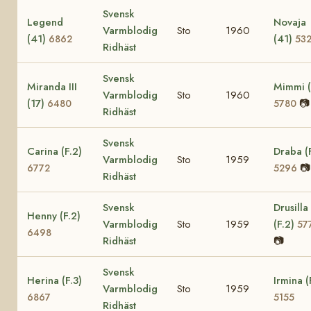
Svensk
Legend
Novaja
Varmblodig
Sto
1960
(41)
(41)
6862
53
Ridhäst
Svensk
Miranda III
Mimmi (
Varmblodig
Sto
1960
(17)
📷
6480
5780
Ridhäst
Svensk
Carina (F.2)
Draba (
Varmblodig
Sto
1959
📷
6772
5296
Ridhäst
Svensk
Drusilla
Henny (F.2)
Varmblodig
Sto
1959
(F.2)
57
6498
Ridhäst
📷
Svensk
Herina (F.3)
Irmina (
Varmblodig
Sto
1959
6867
5155
Ridhäst