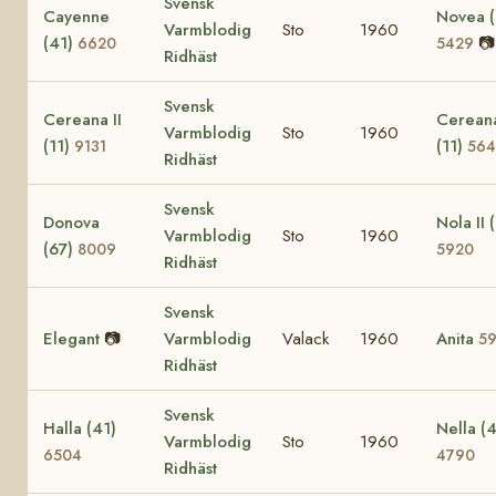
Svensk
Cayenne
Novea (
Varmblodig
Sto
1960
(41)
📷
6620
5429
Ridhäst
Svensk
Cereana II
Cerean
Varmblodig
Sto
1960
(11)
(11)
9131
564
Ridhäst
Svensk
Donova
Nola II 
Varmblodig
Sto
1960
(67)
8009
5920
Ridhäst
Svensk
Elegant
📷
Varmblodig
Valack
1960
Anita
59
Ridhäst
Svensk
Halla (41)
Nella (4
Varmblodig
Sto
1960
6504
4790
Ridhäst