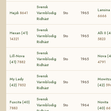
Svensk
Lansina
Hejdi
Varmblodig
Sto
1965
8641
6666
Ridhäst
Svensk
Hexan (41)
Alli II (
Varmblodig
Sto
1965
14321
5823
Ridhäst
Svensk
Lill-Nova
Nova (4
Varmblodig
Sto
1965
(41)
7882
4791
Ridhäst
Svensk
My Lady
Mowitz
Varmblodig
Sto
1965
(42)
(42)
7852
59
Ridhäst
Svensk
Fuxcita (40)
Novita
Varmblodig
Sto
1964
(40)
7883
66
Ridhäst