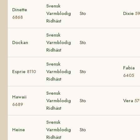
Svensk
Dinette
Varmblodig
Sto
Dixie
5
6868
Ridhäst
Svensk
Dockan
Varmblodig
Sto
Ridhäst
Svensk
Fabia
Esprie
Varmblodig
Sto
8110
6405
Ridhäst
Svensk
Hawaii
Varmblodig
Sto
Vera
57
6689
Ridhäst
Svensk
Heine
Varmblodig
Sto
Ridhäst