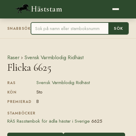
Häststam
SÖK
SNABBSÖK
Raser
›
Svensk Varmblodig Ridhäst
Flicka 6625
Svensk Varmblodig Ridhäst
RAS
Sto
KÖN
B
PREMIERAD
STAMBÖCKER
RÄS Rasstambok för ädla hästar i Sverige
6625