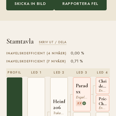
SKICKA IN BILD
RAPPORTERA FEL
Stamtavla
SKRIV UT / DELA
0,00 %
INAVELSKOEFFICIENT (4 NIVÅER)
0,71 %
INAVELSKOEFFICIENT (7 NIVÅER)
PROFIL
LED 1
LED 2
LED 3
LED 4
Christian
Paradox
de
Engelskt Fullblod
Wet
xx
xx
Engelskt Fullblod
Priceless
Heinfried
Cherry
XX
206
Engelskt Fullblod
xx
Trakehner