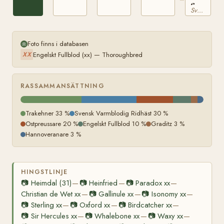
e.
Svensk Varmblodig Ridhäst
Sixtus
Foto finns i databasen
Engelskt Fullblod (xx) — Thoroughbred
XX
RASSAMMANSÄTTNING
Trakehner 33 %
Svensk Varmblodig Ridhäst 30 %
Ostpreussare 20 %
Engelskt Fullblod 10 %
Graditz 3 %
Hannoveranare 3 %
HINGSTLINJE
📷
Heimdal (31)
📷
Heinfried
📷
Paradox xx
—
—
—
Christian de Wet xx
📷
Gallinule xx
📷
Isonomy xx
—
—
—
📷
Sterling xx
📷
Oxford xx
📷
Birdcatcher xx
—
—
—
📷
Sir Hercules xx
📷
Whalebone xx
📷
Waxy xx
—
—
—