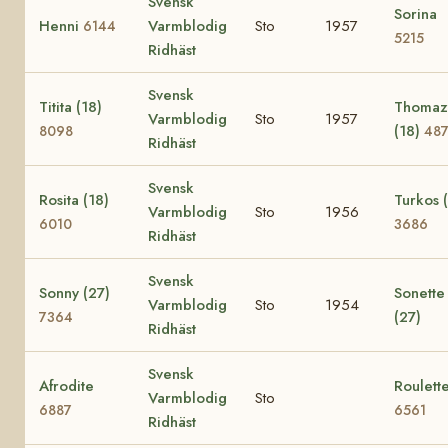
Svensk
Sorina
Henni
Varmblodig
Sto
1957
6144
5215
Ridhäst
Svensk
Titita (18)
Thomaz
Varmblodig
Sto
1957
(18)
8098
48
Ridhäst
Svensk
Rosita (18)
Turkos 
Varmblodig
Sto
1956
6010
3686
Ridhäst
Svensk
Sonny (27)
Sonette
Varmblodig
Sto
1954
(27)
7364
Ridhäst
Svensk
Afrodite
Roulett
Varmblodig
Sto
6887
6561
Ridhäst