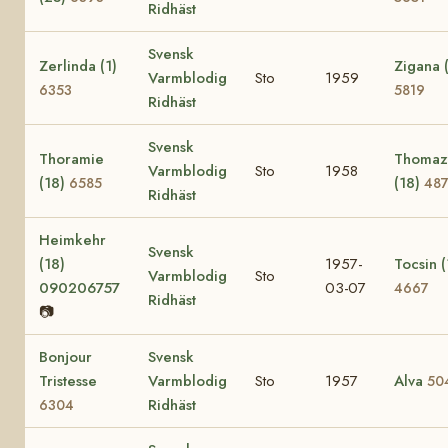
Ridhäst
Svensk
Zerlinda (1)
Zigana (
Varmblodig
Sto
1959
6353
5819
Ridhäst
Svensk
Thoramie
Thomaz
Varmblodig
Sto
1958
(18)
(18)
6585
48
Ridhäst
Heimkehr
Svensk
(18)
1957-
Tocsin (
Varmblodig
Sto
090206757
03-07
4667
Ridhäst
📷
Bonjour
Svensk
Tristesse
Varmblodig
Sto
1957
Alva
50
Ridhäst
6304