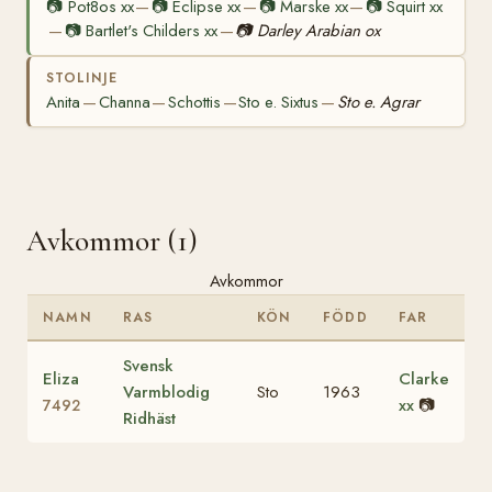
📷
Pot8os xx
📷
Eclipse xx
📷
Marske xx
📷
Squirt xx
—
—
—
📷
Bartlet's Childers xx
📷
Darley Arabian ox
—
—
STOLINJE
Anita
Channa
Schottis
Sto e. Sixtus
Sto e. Agrar
—
—
—
—
Avkommor (1)
Avkommor
NAMN
RAS
KÖN
FÖDD
FAR
Svensk
Eliza
Clarke
Varmblodig
Sto
1963
xx
📷
7492
Ridhäst