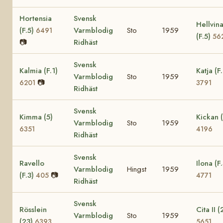
Hortensia
Svensk
Hellvin
(F.5)
Varmblodig
Sto
1959
6491
(F.5)
56
📷
Ridhäst
Svensk
Kalmia (F.1)
Katja (F.
Varmblodig
Sto
1959
📷
6201
3791
Ridhäst
Svensk
Kimma (5)
Kickan (
Varmblodig
Sto
1959
6351
4196
Ridhäst
Svensk
Ravello
Ilona (F.
Varmblodig
Hingst
1959
(F.3)
📷
405
4771
Ridhäst
Svensk
Rösslein
Cita II (
Varmblodig
Sto
1959
(23)
6393
5651