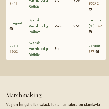
Varmblodig
Sto
1968
9411
95272
Ridhäst
📷
Svensk
Heimdal
Elegant
Varmblodig
Valack
1960
(31)
349
📷
Ridhäst
📷
Svensk
Lucia
Lansiär
Varmblodig
Sto
📷
6923
377
Ridhäst
Matchmaking
Välj en hingst eller valack för att simulera en stamtavla