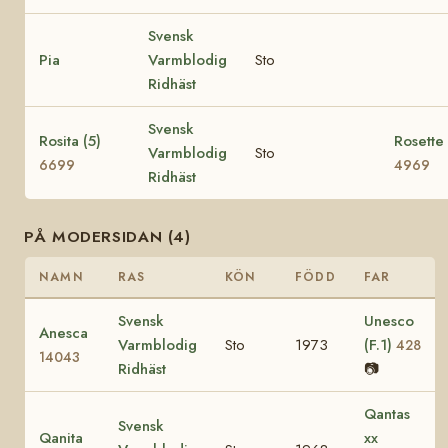
Svensk
Pia
Varmblodig
Sto
Ridhäst
Svensk
Rosita (5)
Rosette 
Varmblodig
Sto
6699
4969
Ridhäst
PÅ MODERSIDAN (4)
NAMN
RAS
KÖN
FÖDD
FAR
Svensk
Unesco
Anesca
Varmblodig
Sto
1973
(F.1)
428
14043
Ridhäst
📷
Qantas
Svensk
Qanita
xx