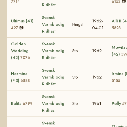
📷
7714
6153
Ridhäst
Svensk
Ultimus (41)
1962-
Alli II (
Varmblodig
Hingst
📷
04-01
427
5823
Ridhäst
Golden
Svensk
Mowitz
Wedding
Varmblodig
Sto
1962
(42)
59
(42)
Ridhäst
7076
Svensk
Hermina
Irmina (
Varmblodig
Sto
1962
(F.3)
6888
5155
Ridhäst
Svensk
Balita
Varmblodig
Sto
1961
Polly
6799
57
Ridhäst
Svensk
Gamina