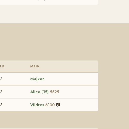
DD
MOR
63
Majken
63
Alice (15)
5525
63
Vildros
📷
6100