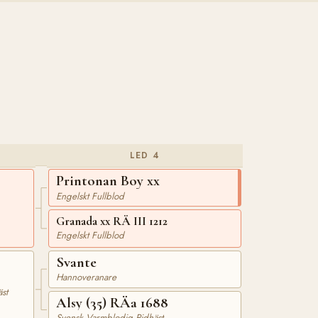
LED 4
Printonan Boy xx
Engelskt Fullblod
Granada xx RÄ III 1212
Engelskt Fullblod
Svante
Hannoveranare
st
Alsy (35) RÄa 1688
Svensk Varmblodig Ridhäst