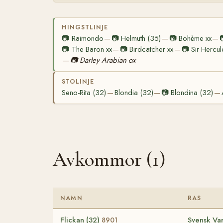
HINGSTLINJE
📷
Raimondo
📷
Helmuth (35)
📷
Bohème xx
—
—
—
📷
The Baron xx
📷
Birdcatcher xx
📷
Sir Hercul
—
—
📷
Darley Arabian ox
—
STOLINJE
Seno-Rita (32)
Blondia (32)
📷
Blondina (32)
—
—
—
Avkommor (1)
NAMN
RAS
Flickan (32)
Svensk Va
8901