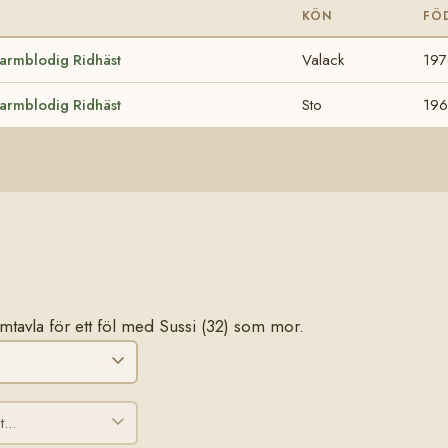
KÖN
FÖ
armblodig Ridhäst
Valack
197
armblodig Ridhäst
Sto
196
tamtavla för ett föl med Sussi (32) som mor.