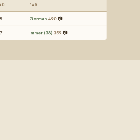
DD
FAR
8
German
📷
490
7
Immer (38)
📷
359