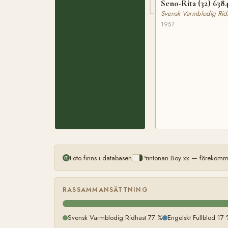
Seno-Rita (32) 638
Svensk Varmblodig Rid
1957
Foto finns i databasen
Printonan Boy xx — förekomme
RASSAMMANSÄTTNING
Svensk Varmblodig Ridhäst 77 %
Engelskt Fullblod 17