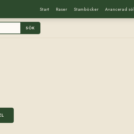
Start
Raser
Stamböcker
Avancerad sö
SÖK
EL