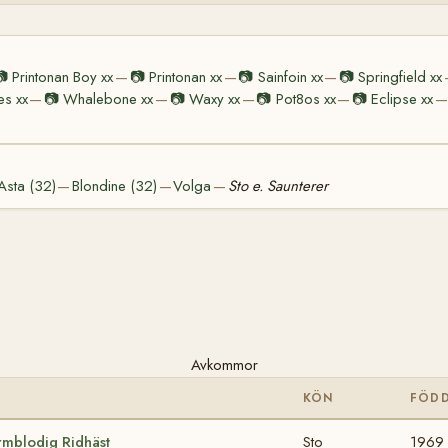
📷
Printonan Boy xx
📷
Printonan xx
📷
Sainfoin xx
📷
Springfield xx
—
—
—
es xx
📷
Whalebone xx
📷
Waxy xx
📷
Pot8os xx
📷
Eclipse xx
—
—
—
—
—
Asta (32)
Blondine (32)
Volga
Sto e. Saunterer
—
—
—
Avkommor
KÖN
FÖD
rmblodig Ridhäst
Sto
1969