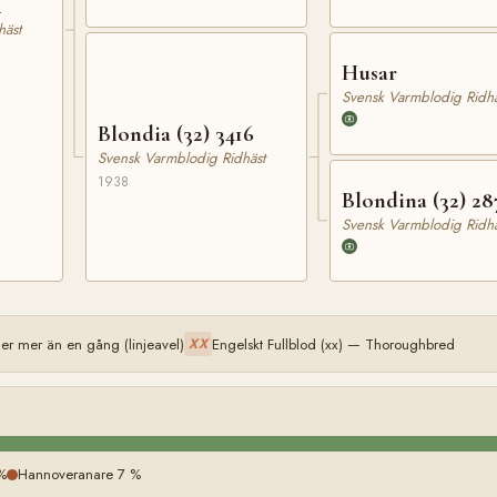
4
häst
Husar
Svensk Varmblodig Ridhä
Blondia (32) 3416
Svensk Varmblodig Ridhäst
1938
Blondina (32) 28
Svensk Varmblodig Ridhä
r mer än en gång (linjeavel)
Engelskt Fullblod (xx) — Thoroughbred
XX
 %
Hannoveranare 7 %