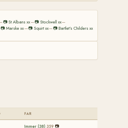
📷
St Albans xx
📷
Stockwell xx
—
—
—
📷
Marske xx
📷
Squirt xx
📷
Bartlet's Childers xx
—
—
D
FAR
Immer (38)
📷
359