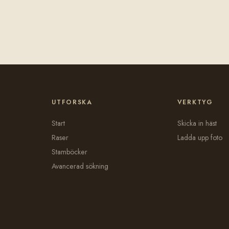
UTFORSKA
VERKTYG
Start
Skicka in häst
Raser
Ladda upp foto
Stamböcker
Avancerad sökning