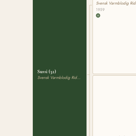
Svensk Varmblodig Rid
1959
Sussi (32)
Svensk Varmblodig Ridhäst