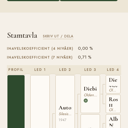
Stamtavla
SKRIV UT / DELA
0,00 %
INAVELSKOEFFICIENT (4 NIVÅER)
0,71 %
INAVELSKOEFFICIENT (7 NIVÅER)
PROFIL
LED 1
LED 2
LED 3
LED 4
Dieter
3303429
Diebitsch
Oldenburgare
Oldenburgare
Rosett
II
Autor
Oldenburgare
Silesisk Häst
Albrec
1947
NSTg