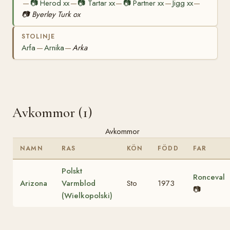
📷
Herod xx
📷
Tartar xx
📷
Partner xx
Jigg xx
—
—
—
—
—
📷
Byerley Turk ox
STOLINJE
Arfa
Arnika
Arka
—
—
Avkommor (1)
Avkommor
NAMN
RAS
KÖN
FÖDD
FAR
Polskt
Ronceval
Arizona
Varmblod
Sto
1973
📷
(Wielkopolski)