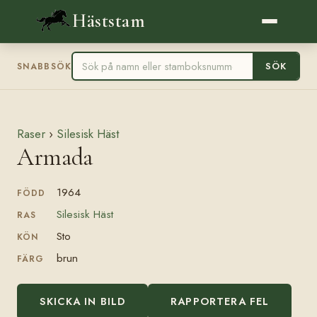
Häststam
SÖK
SNABBSÖK
Raser
›
Silesisk Häst
Armada
1964
FÖDD
Silesisk Häst
RAS
Sto
KÖN
brun
FÄRG
SKICKA IN BILD
RAPPORTERA FEL