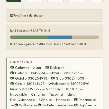
Foto finns i databasen
RASSAMMANSÄTTNING
Oldenburgare 43 %
Silesisk Häst 27 %
Okänd 30 %
HINGSTLINJE
📷
Golowas
Autor
📷
Diebitsch
—
—
—
📷
Dieter 330342924
Dittmar 330285217
—
—
📷
Gidotto 330254913
📷
Gido 330214608
—
—
📷
Girello 180141497
Wittelsbacher 180152590
—
—
Rubico 330095277
Normann 180071068
—
—
Introuvable
Carignan
Taconnet
Idalis
—
—
—
—
Don Quichotte x
Sylvio xx
Trance xx
📷
Phantom xx
—
—
—
📷
Walton xx
📷
Sir Peter Teazle xx
📷
Highflyer xx
—
—
—