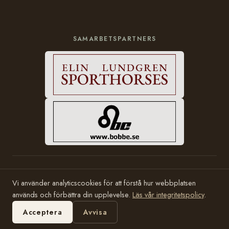
SAMARBETSPARTNERS
© 2006–2026 Häststam.se · Grundad av Karin Halvarsson
Vi använder analyticscookies för att förstå hur webbplatsen
Hosting:
Bobbe Consulting
används och förbättra din upplevelse.
Läs vår integritetspolicy
.
Acceptera
Avvisa