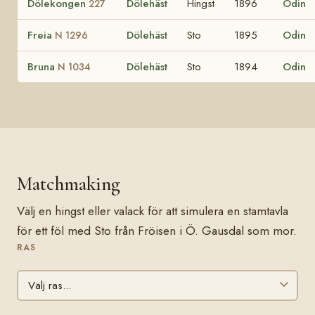
Dölekongen
Dölehäst
Hingst
1896
Odin
227
Freia
Dölehäst
Sto
1895
Odin
N 1296
Bruna
Dölehäst
Sto
1894
Odin
N 1034
Matchmaking
Välj en hingst eller valack för att simulera en stamtavla
för ett föl med Sto från Fröisen i Ö. Gausdal som mor.
RAS