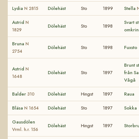
Lydia
Dölehäst
Sto
1899
Stella
N 2815
Astrid
Svart s
N
Dölehäst
Sto
1898
omkrin
1829
Bruna
N
Dölehäst
Sto
1898
Fuxsto
2754
Brunt s
Astrid
N
Dölehäst
Sto
1897
från Sa
1648
Vågå
Balder
Dölehäst
Hingst
1897
Raua
310
Bläsa
Dölehäst
Sto
1897
Sokka
N 1654
Gausdölen
Dölehäst
Hingst
1897
Storbr
Vrml. h.r. 156