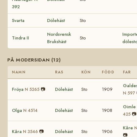
392
Svarta
Dölehäst
Sto
Nordsvensk
Import
Tindra II
Sto
Brukshäst
dölest
PÅ MODERSIDAN (12)
NAMN
RAS
KÖN
FÖDD
FAR
Galde
Fröya
📷
Dölehäst
Sto
1909
N 5265
N 597
Gimle
Olga
Dölehäst
Sto
1908
N 4514
📷
425
Kåre
N
Kåra
📷
Dölehäst
Sto
1906
N 3546
📷