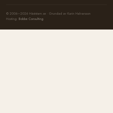
© 2006–2026 Häststam.se · Grundad av Karin Halvarsson
Hosting:
Bobbe Consulting