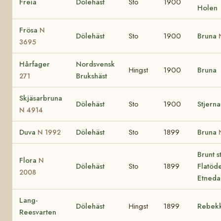
Freia
Dölehäst
Sto
1900
Holen
Frösa
N
Dölehäst
Sto
1900
Bruna
3695
Hårfager
Nordsvensk
Hingst
1900
Bruna
Brukshäst
271
Skjäsarbruna
Dölehäst
Sto
1900
Stjern
N 4914
Duva
Dölehäst
Sto
1899
Bruna
N 1992
Brunt s
Flora
N
Dölehäst
Sto
1899
Flatöd
2008
Etneda
Lang-
Dölehäst
Hingst
1899
Rebek
Reesvarten