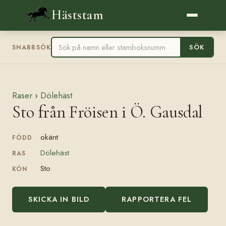
Häststam
SÖK
SNABBSÖK
Raser
›
Dölehäst
Sto från Fröisen i Ö. Gausdal
okänt
FÖDD
Dölehäst
RAS
Sto
KÖN
SKICKA IN BILD
RAPPORTERA FEL