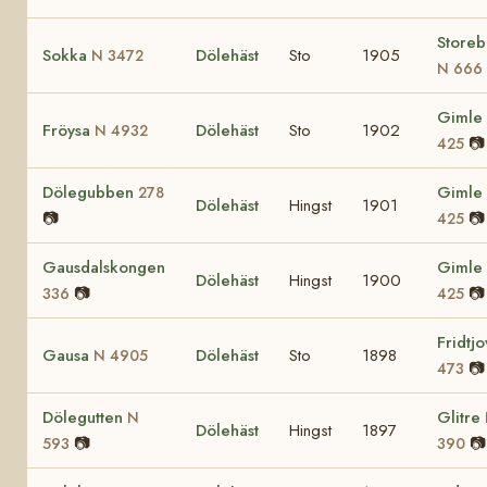
Storeb
Sokka
Dölehäst
Sto
1905
N 3472
N 666
Gimle
Fröysa
Dölehäst
Sto
1902
N 4932
📷
425
Dölegubben
Gimle
278
Dölehäst
Hingst
1901
📷
📷
425
Gausdalskongen
Gimle
Dölehäst
Hingst
1900
📷
📷
336
425
Fridtj
Gausa
Dölehäst
Sto
1898
N 4905
📷
473
Dölegutten
Glitre
N
Dölehäst
Hingst
1897
📷
📷
593
390