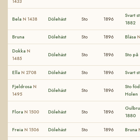
1433
Svart s
Bela
Dölehäst
Sto
1896
N 1438
1882
Bruna
Dölehäst
Sto
1896
Bläsa
N
Dokka
N
Dölehäst
Sto
1896
Sto på
1485
Ella
Dölehäst
Sto
1896
Svart s
N 2708
Fjeldrosa
Sto fö
N
Dölehäst
Sto
1896
Holen
1495
Gulbru
Flora
Dölehäst
Sto
1896
N 1500
1880
Freia
Dölehäst
Sto
1896
Bruna
N 1506