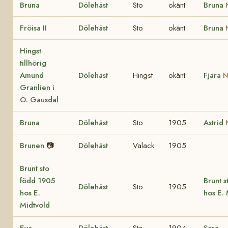
Bruna
Dölehäst
Sto
okänt
Bruna
Fröisa II
Dölehäst
Sto
okänt
Bruna
Hingst
tillhörig
Amund
Dölehäst
Hingst
okänt
Fjära
N
Granlien i
Ö. Gausdal
Bruna
Dölehäst
Sto
1905
Astrid
Brunen
📷
Dölehäst
Valack
1905
Brunt sto
född 1905
Brunt s
Dölehäst
Sto
1905
hos E.
hos E.
Midtvold
Eva
Dölehäst
Sto
1904
Sara