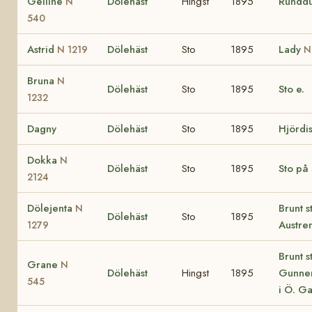
Gelline
Dölehäst
Hingst
1895
Rundd
N
540
Astrid
Dölehäst
Sto
1895
Lady
N 1219
N
Bruna
N
Dölehäst
Sto
1895
Sto e.
1232
Dagny
Dölehäst
Sto
1895
Hjördi
Dokka
N
Dölehäst
Sto
1895
Sto på
2124
Dölejenta
Brunt s
N
Dölehäst
Sto
1895
Austre
1279
Brunt st
Grane
N
Dölehäst
Hingst
1895
Gunne
545
i Ö. G