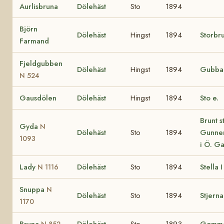
Aurlisbruna
Dölehäst
Sto
1894
Björn
Dölehäst
Hingst
1894
Storbr
Farmand
Fjeldgubben
Dölehäst
Hingst
1894
Gubb
N 524
Gausdölen
Dölehäst
Hingst
1894
Sto e.
Brunt st
Gyda
N
Dölehäst
Sto
1894
Gunne
1093
i Ö. G
Lady
Dölehäst
Sto
1894
Stella I
N 1116
Snuppa
N
Dölehäst
Sto
1894
Stjern
1170
Bruna
Dölehäst
Sto
1893
Gomm
N 852