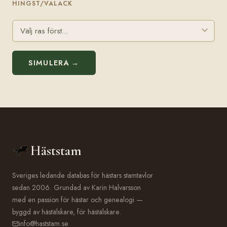
HINGST/VALACK
SIMULERA →
Häststam
Sveriges ledande databas för hästars stamtavlor
sedan 2006. Grundad av Karin Halvarsson
med en passion för hästar och genealogi —
byggd av hästälskare, för hästälskare.
info@haststam.se