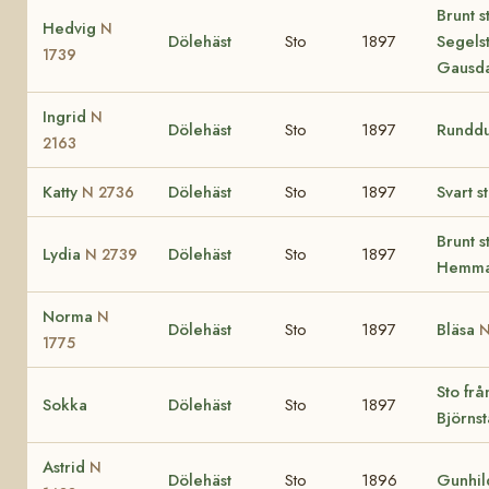
Brunt s
Hedvig
N
Dölehäst
Sto
1897
Segelst
1739
Gausda
Ingrid
N
Dölehäst
Sto
1897
Rundd
2163
Katty
Dölehäst
Sto
1897
Svart s
N 2736
Brunt s
Lydia
Dölehäst
Sto
1897
N 2739
Hemm
Norma
N
Dölehäst
Sto
1897
Bläsa
N
1775
Sto frå
Sokka
Dölehäst
Sto
1897
Björns
Astrid
N
Dölehäst
Sto
1896
Gunhi