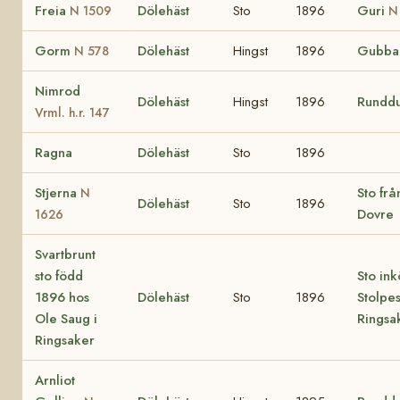
Freia
Dölehäst
Sto
1896
Guri
N 1509
N
Gorm
Dölehäst
Hingst
1896
Gubb
N 578
Nimrod
Dölehäst
Hingst
1896
Rundd
Vrml. h.r. 147
Ragna
Dölehäst
Sto
1896
Stjerna
Sto frå
N
Dölehäst
Sto
1896
Dovre
1626
Svartbrunt
sto född
Sto ink
1896 hos
Dölehäst
Sto
1896
Stolpes
Ole Saug i
Ringsa
Ringsaker
Arnliot