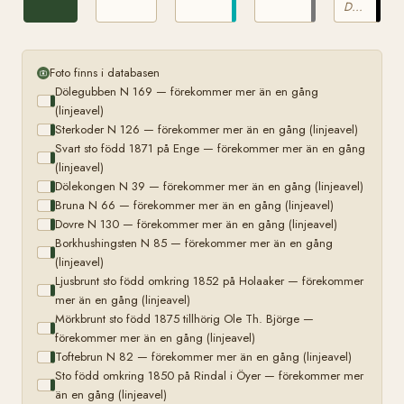
tillhörig
omkring
Dölehäst
Ole Th.
1850
Björge
på
Rindal
i
Foto finns i databasen
Öyer
Dölegubben N 169 — förekommer mer än en gång
(linjeavel)
Sterkoder N 126 — förekommer mer än en gång (linjeavel)
Svart sto född 1871 på Enge — förekommer mer än en gång
(linjeavel)
Dölekongen N 39 — förekommer mer än en gång (linjeavel)
Bruna N 66 — förekommer mer än en gång (linjeavel)
Dovre N 130 — förekommer mer än en gång (linjeavel)
Borkhushingsten N 85 — förekommer mer än en gång
(linjeavel)
Ljusbrunt sto född omkring 1852 på Holaaker — förekommer
mer än en gång (linjeavel)
Mörkbrunt sto född 1875 tillhörig Ole Th. Björge —
förekommer mer än en gång (linjeavel)
Toftebrun N 82 — förekommer mer än en gång (linjeavel)
Sto född omkring 1850 på Rindal i Öyer — förekommer mer
än en gång (linjeavel)