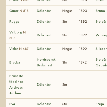
Ömer
Dölehäst
Hingst
1893
Bruna
N 518
Rugga
Dölehäst
Sto
1892
Sto på
Valborg
N
Dölehäst
Sto
1892
Valbor
808
Vidar
Dölehäst
Hingst
1892
Silkeb
N 487
Nordsvensk
Sto på 
Blacka
Sto
1872
Brukshäst
Gausda
Brunt sto
född hos
Dölehäst
Sto
Andreas
Aurlien
Eva
Dölehäst
Sto
Freja