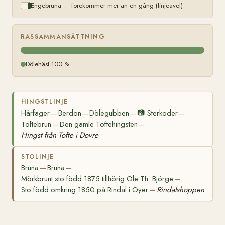
Engebruna — förekommer mer än en gång (linjeavel)
RASSAMMANSÄTTNING
Dölehäst 100 %
HINGSTLINJE
Hårfager
Berdon
Dölegubben
📷
Sterkoder
—
—
—
—
Toftebrun
Den gamle Toftehingsten
—
—
Hingst från Tofte i Dovre
STOLINJE
Bruna
Bruna
—
—
Mörkbrunt sto född 1875 tillhörig Ole Th. Björge
—
Sto född omkring 1850 på Rindal i Öyer
Rindalshoppen
—