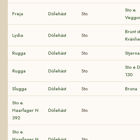
Sto e.
Freja
Dölehäst
Sto
Veggum
Brunt s
Lydia
Dölehäst
Sto
Kvänli
Rugga
Dölehäst
Sto
Stjerna
Sto e 
Rugga
Dölehäst
Sto
130
Slugga
Dölehäst
Sto
Bruna
Sto e.
Haarfager N
Dölehäst
Sto
392
Sto e.
Haarfager N
Dölehäst
Sto