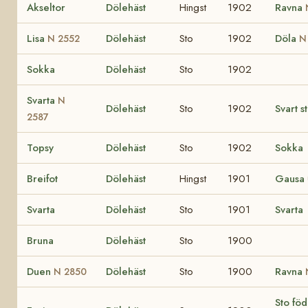
Akseltor
Dölehäst
Hingst
1902
Ravna
Lisa
Dölehäst
Sto
1902
Döla
N 2552
N
Sokka
Dölehäst
Sto
1902
Svarta
N
Dölehäst
Sto
1902
Svart s
2587
Topsy
Dölehäst
Sto
1902
Sokka
Breifot
Dölehäst
Hingst
1901
Gausa
Svarta
Dölehäst
Sto
1901
Svarta
Bruna
Dölehäst
Sto
1900
Duen
Dölehäst
Sto
1900
Ravna
N 2850
Sto fö