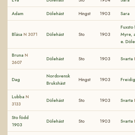
Adam
Dölehäst
Hingst
1903
Sara
Fuxsto
Bläsa
Dölehäst
Sto
1903
Myre, 
N 3071
e. Döl
Bruna
N
Dölehäst
Sto
1903
Svarta
2607
Nordsvensk
Dag
Hingst
1903
Freidi
Brukshäst
Lubba
N
Dölehäst
Sto
1903
Svarta
3133
Sto född
Dölehäst
Sto
1903
Svarta
1903