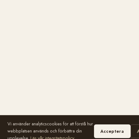
Vi använder analyticscookies för att förstå hur
webbplatsen används och förbättra din
Acceptera
upplevelse.
Läs vår integritetspolicy
.