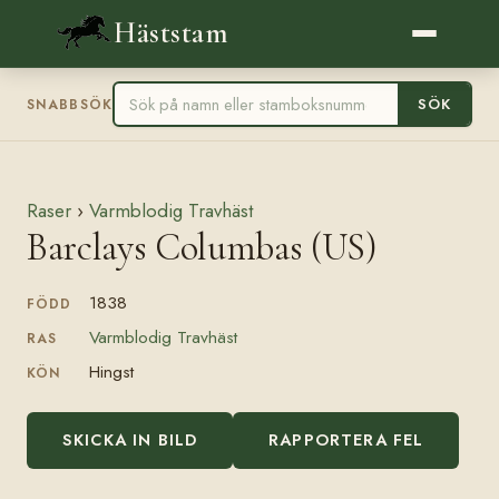
Häststam
SÖK
SNABBSÖK
Raser
›
Varmblodig Travhäst
Barclays Columbas (US)
1838
FÖDD
Varmblodig Travhäst
RAS
Hingst
KÖN
SKICKA IN BILD
RAPPORTERA FEL