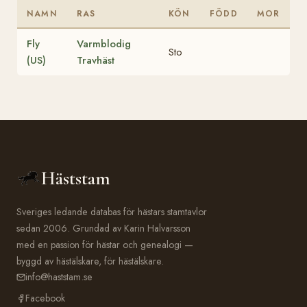
NAMN
RAS
KÖN
FÖDD
MOR
Fly
Varmblodig
Sto
(US)
Travhäst
Häststam
Sveriges ledande databas för hästars stamtavlor
sedan 2006. Grundad av Karin Halvarsson
med en passion för hästar och genealogi —
byggd av hästälskare, för hästälskare.
info@haststam.se
Facebook