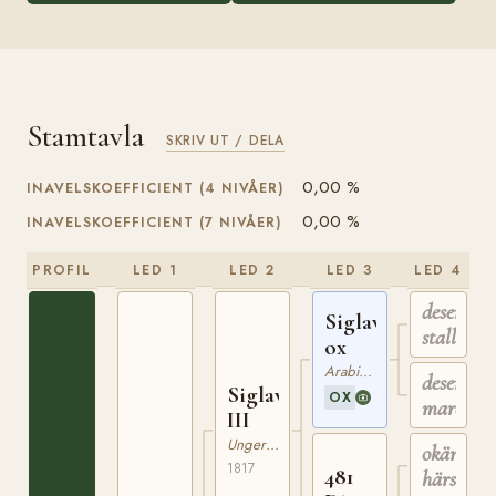
Stamtavla
SKRIV UT / DELA
0,00 %
INAVELSKOEFFICIENT (4 NIVÅER)
0,00 %
INAVELSKOEFFICIENT (7 NIVÅER)
PROFIL
LED 1
LED 2
LED 3
LED 4
desert
Siglavy
stallion
ox
Arabiskt Fullblod
desert
Siglavy
OX
mare
III
Ungerskt Varmblod
okänd
1817
481
härstam