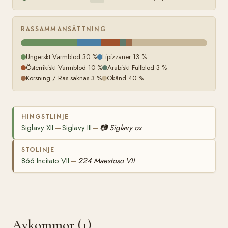
RASSAMMANSÄTTNING
Ungerskt Varmblod 30 %
Lipizzaner 13 %
Österrikiskt Varmblod 10 %
Arabiskt Fullblod 3 %
Korsning / Ras saknas 3 %
Okänd 40 %
HINGSTLINJE
Siglavy XII
Siglavy III
📷
Siglavy ox
—
—
STOLINJE
866 Incitato VII
224 Maestoso VII
—
Avkommor (1)