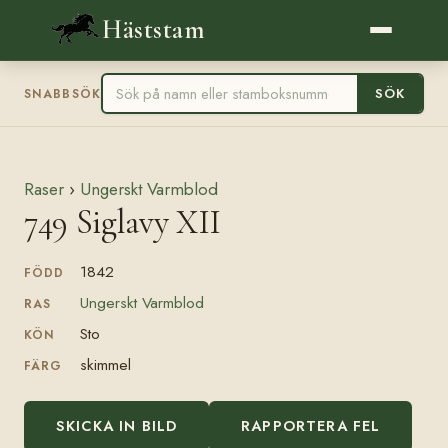
Häststam
SÖK
SNABBSÖK
Raser
›
Ungerskt Varmblod
749 Siglavy XII
1842
FÖDD
Ungerskt Varmblod
RAS
Sto
KÖN
skimmel
FÄRG
SKICKA IN BILD
RAPPORTERA FEL