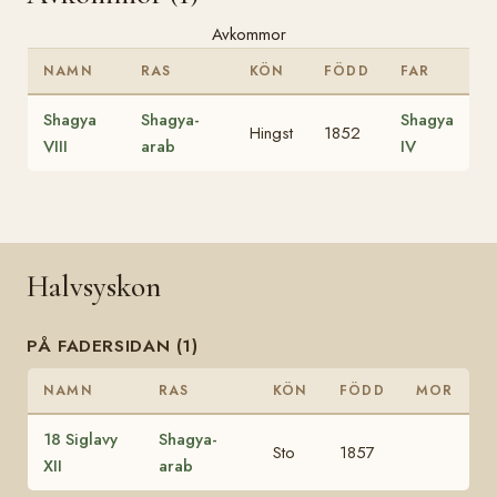
Avkommor
NAMN
RAS
KÖN
FÖDD
FAR
Shagya
Shagya-
Shagya
Hingst
1852
VIII
arab
IV
Halvsyskon
PÅ FADERSIDAN (1)
NAMN
RAS
KÖN
FÖDD
MOR
18 Siglavy
Shagya-
Sto
1857
XII
arab