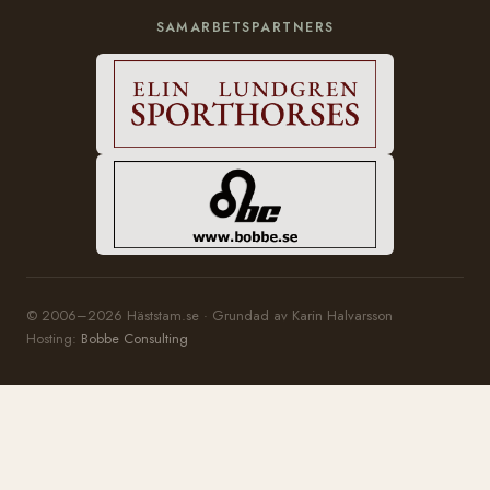
SAMARBETSPARTNERS
© 2006–2026 Häststam.se · Grundad av Karin Halvarsson
Hosting:
Bobbe Consulting