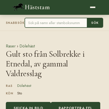
Häststam
SÖK
SNABBSÖK
Raser
›
Dölehäst
Gult sto från Solbrekke i
Etnedal, av gammal
Valdresslag
Dölehäst
RAS
Sto
KÖN
SKICKA IN BILD
RAPPORTERA FEL