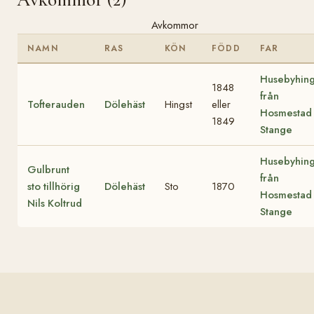
Avkommor
NAMN
RAS
KÖN
FÖDD
FAR
Husebyhing
1848
från
Tofterauden
Dölehäst
Hingst
eller
Hosmestad 
1849
Stange
Husebyhing
Gulbrunt
från
sto tillhörig
Dölehäst
Sto
1870
Hosmestad 
Nils Koltrud
Stange