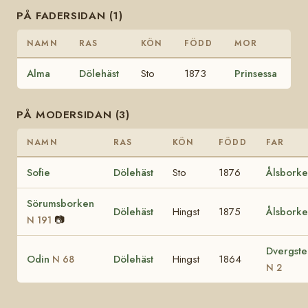
PÅ FADERSIDAN (1)
NAMN
RAS
KÖN
FÖDD
MOR
Alma
Dölehäst
Sto
1873
Prinsessa
PÅ MODERSIDAN (3)
NAMN
RAS
KÖN
FÖDD
FAR
Sofie
Dölehäst
Sto
1876
Ålsbork
Sörumsborken
Dölehäst
Hingst
1875
Ålsbork
📷
N 191
Dvergste
Odin
Dölehäst
Hingst
1864
N 68
N 2