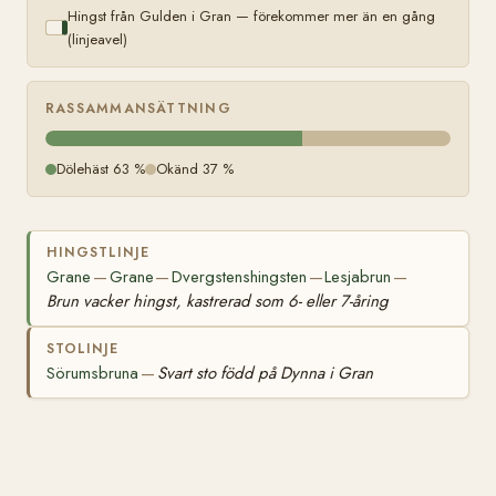
Hingst från Gulden i Gran — förekommer mer än en gång
(linjeavel)
RASSAMMANSÄTTNING
Dölehäst 63 %
Okänd 37 %
HINGSTLINJE
Grane
Grane
Dvergstenshingsten
Lesjabrun
—
—
—
—
Brun vacker hingst, kastrerad som 6- eller 7-åring
STOLINJE
Sörumsbruna
Svart sto född på Dynna i Gran
—