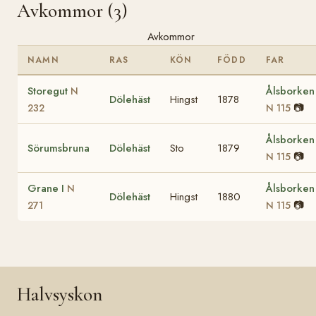
Avkommor (3)
Avkommor
NAMN
RAS
KÖN
FÖDD
FAR
Storegut
Ålsborken
N
Dölehäst
Hingst
1878
📷
232
N 115
Ålsborken
Sörumsbruna
Dölehäst
Sto
1879
📷
N 115
Grane I
Ålsborken
N
Dölehäst
Hingst
1880
📷
271
N 115
Halvsyskon