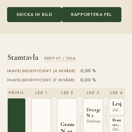
SKICKA IN BILD
RAPPORTERA FEL
Stamtavla
SKRIV UT / DELA
0,00 %
INAVELSKOEFFICIENT (4 NIVÅER)
0,00 %
INAVELSKOEFFICIENT (7 NIVÅER)
PROFIL
LED 1
LED 2
LED 3
LED 4
Lesjabr
Dvergstenshingsten
Dölehäst
N 2
Brunt
Dölehäst
Grane
sto
Dölehäst
född
N 49