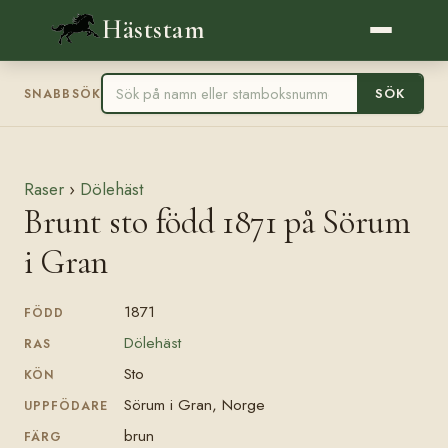
Häststam
SÖK
SNABBSÖK
Raser
›
Dölehäst
Brunt sto född 1871 på Sörum
i Gran
1871
FÖDD
Dölehäst
RAS
Sto
KÖN
Sörum i Gran, Norge
UPPFÖDARE
brun
FÄRG