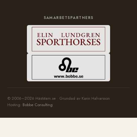
SAMARBETSPARTNERS
© 2006–2026 Häststam.se · Grundad av Karin Halvarsson
Hosting:
Bobbe Consulting