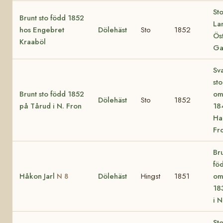
St
Brunt sto född 1852
Lan
hos Engebret
Dölehäst
Sto
1852
Ös
Kraaböl
Ga
Sv
st
Brunt sto född 1852
om
Dölehäst
Sto
1852
på Tårud i N. Fron
18
Ha
Fr
Bru
fö
Håkon Jarl
Dölehäst
Hingst
1851
om
N 8
18
i N
St