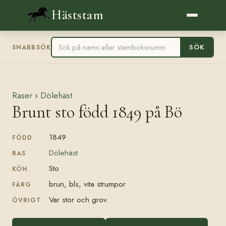
Häststam
SÖK
SNABBSÖK
Raser
›
Dölehäst
Brunt sto född 1849 på Bö
1849
FÖDD
Dölehäst
RAS
Sto
KÖN
brun, bls, vita strumpor
FÄRG
Var stor och grov.
ÖVRIGT