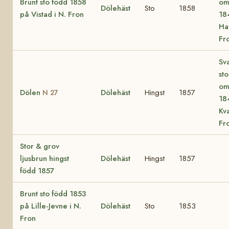
Brunt sto född 1858
om
Dölehäst
Sto
1858
på Vistad i N. Fron
18
Ha
Fr
Sv
st
om
Dölen
Dölehäst
Hingst
1857
N 27
18
Kva
Fr
Stor & grov
ljusbrun hingst
Dölehäst
Hingst
1857
född 1857
Brunt sto född 1853
på Lille-Jevne i N.
Dölehäst
Sto
1853
Fron