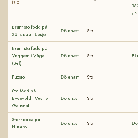
N 2
18
i N
Brunt sto född på
Dölehäst
Sto
Sönstebo i Lesje
Brunt sto född på
Veggem i Våge
Dölehäst
Sto
Ek
(Sel)
Fuxsto
Dölehäst
Sto
Sto född på
Evenvold i Vestre
Dölehäst
Sto
Gausdal
Storhoppa på
Dölehäst
Sto
Do
Huseby