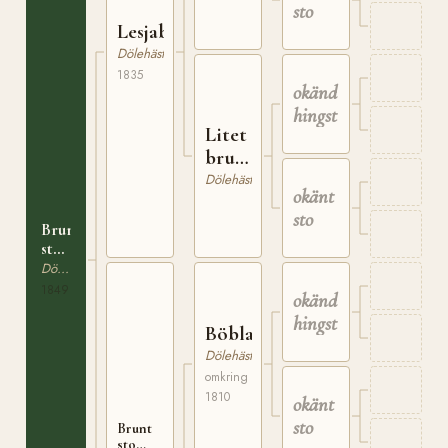
sto
eller 7-
åring
Lesjabrun
Dölehäst
1835
okänd
hingst
Litet
brunt
sto
Dölehäst
okänt
sto
Brunt
sto
född
Dölehäst
1849
1849
okänd
på
hingst
Bö
Böblakken
Dölehäst
omkring
1810
okänt
sto
Brunt
sto