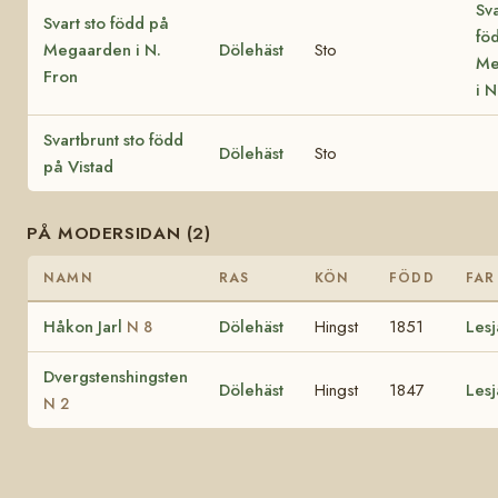
Sva
Svart sto född på
fö
Megaarden i N.
Dölehäst
Sto
Me
Fron
i N
Svartbrunt sto född
Dölehäst
Sto
på Vistad
PÅ MODERSIDAN (2)
NAMN
RAS
KÖN
FÖDD
FAR
Håkon Jarl
Dölehäst
Hingst
1851
Les
N 8
Dvergstenshingsten
Dölehäst
Hingst
1847
Les
N 2