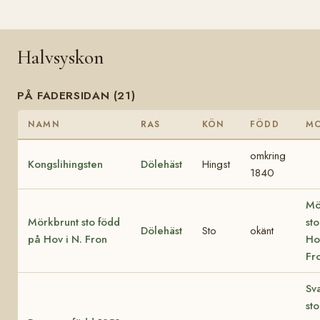
Halvsyskon
PÅ FADERSIDAN (21)
NAMN
RAS
KÖN
FÖDD
M
omkring
Kongslihingsten
Dölehäst
Hingst
1840
Mö
Mörkbrunt sto född
st
Dölehäst
Sto
okänt
på Hov i N. Fron
Ho
Fr
Sv
st