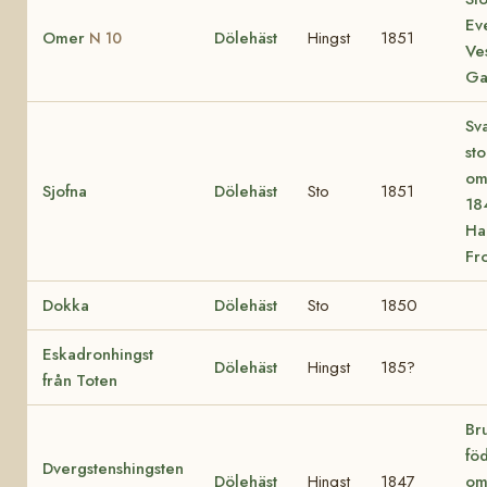
Ev
Omer
Dölehäst
Hingst
1851
N 10
Ve
Ga
Sv
st
om
Sjofna
Dölehäst
Sto
1851
18
Ha
Fr
Dokka
Dölehäst
Sto
1850
Eskadronhingst
Dölehäst
Hingst
185?
från Toten
Bru
fö
Dvergstenshingsten
Dölehäst
Hingst
1847
om