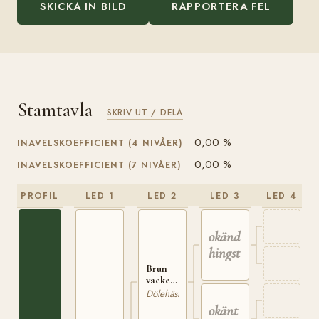
SKICKA IN BILD
RAPPORTERA FEL
Stamtavla
SKRIV UT / DELA
0,00 %
INAVELSKOEFFICIENT (4 NIVÅER)
0,00 %
INAVELSKOEFFICIENT (7 NIVÅER)
PROFIL
LED 1
LED 2
LED 3
LED 4
okänd
hingst
Brun
vacker
hingst,
Dölehäst
kastrerad
okänt
som 6-