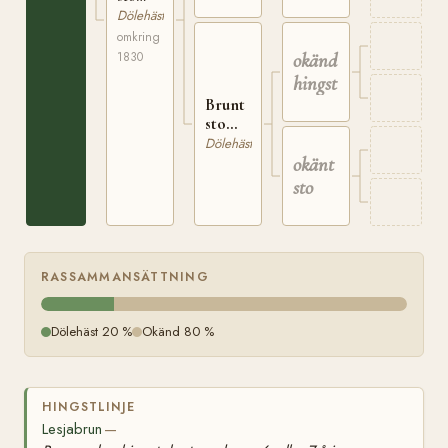
född
Dölehäst
omkring
omkring
1830 på
1830
okänd
Bö i N.
Fron
hingst
Brunt
sto
född
Dölehäst
på Bö
okänt
sto
RASSAMMANSÄTTNING
Dölehäst 20 %
Okänd 80 %
HINGSTLINJE
Lesjabrun
—