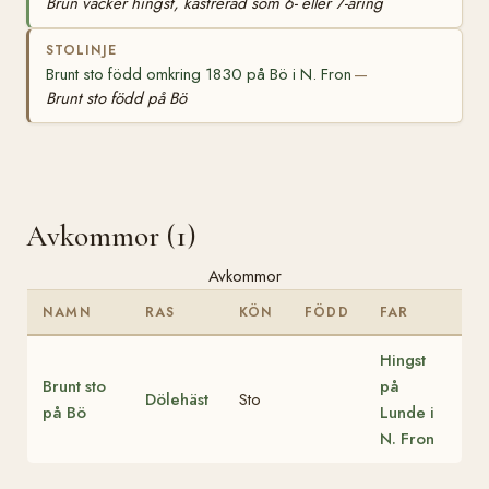
Brun vacker hingst, kastrerad som 6- eller 7-åring
STOLINJE
Brunt sto född omkring 1830 på Bö i N. Fron
—
Brunt sto född på Bö
Avkommor (1)
Avkommor
NAMN
RAS
KÖN
FÖDD
FAR
Hingst
Brunt sto
på
Dölehäst
Sto
på Bö
Lunde i
N. Fron