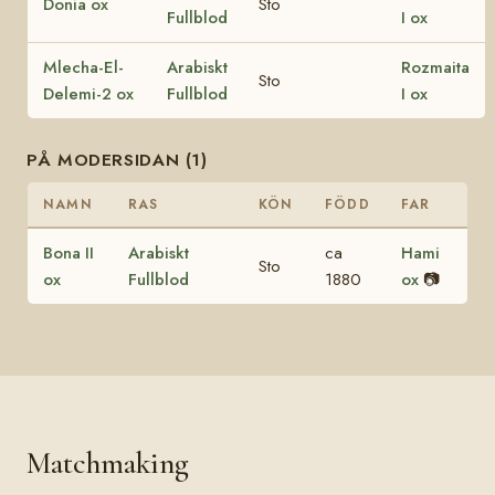
Donia ox
Sto
Fullblod
I ox
Mlecha-El-
Arabiskt
Rozmaita
Sto
Delemi-2 ox
Fullblod
I ox
PÅ MODERSIDAN (1)
NAMN
RAS
KÖN
FÖDD
FAR
Bona II
Arabiskt
ca
Hami
Sto
ox
Fullblod
1880
ox
📷
Matchmaking