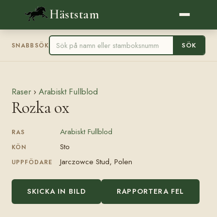
Häststam
SÖK
SNABBSÖK
Raser
›
Arabiskt Fullblod
Rozka ox
Arabiskt Fullblod
RAS
Sto
KÖN
Jarczowce Stud, Polen
UPPFÖDARE
SKICKA IN BILD
RAPPORTERA FEL