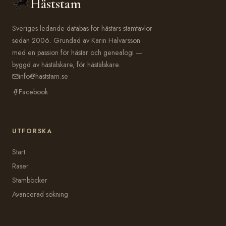
Häststam
Sveriges ledande databas för hästars stamtavlor
sedan 2006. Grundad av Karin Halvarsson
med en passion för hästar och genealogi —
byggd av hästälskare, för hästälskare.
info@haststam.se
Facebook
UTFORSKA
Start
Raser
Stamböcker
Avancerad sökning