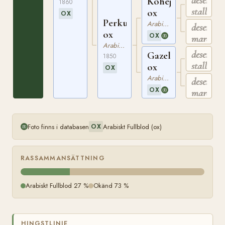
desert
Kohejlan
1860
stallion
ox
OX
Perkula
Arabiskt Fullblod
desert
ox
OX
mare
Arabiskt Fullblod
desert
Gazella
1850
stallion
ox
OX
Arabiskt Fullblod
desert
OX
mare
Foto finns i databasen
Arabiskt Fullblod (ox)
OX
RASSAMMANSÄTTNING
Arabiskt Fullblod 27 %
Okänd 73 %
HINGSTLINJE