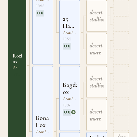
1863
desert
OX
25
stallion
Hadla
ox
Arabiskt Fullblod
1852
desert
OX
mare
Rozka
ox
Arabiskt Fullblod
OX
desert
Bagdad
stallion
ox
Arabiskt Fullblod
1837
desert
OX
Bona
mare
I ox
Arabiskt Fullblod