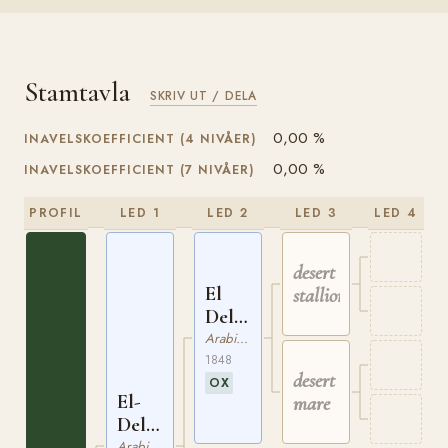
Stamtavla
SKRIV UT / DELA
0,00 %
INAVELSKOEFFICIENT (4 NIVÅER)
0,00 %
INAVELSKOEFFICIENT (7 NIVÅER)
PROFIL
LED 1
LED 2
LED 3
LED 4
desert
El
stallion
Delemi
ox
Arabiskt Fullblod
1848
desert
OX
El-
mare
Delemi
ox
Arabiskt Fullblod