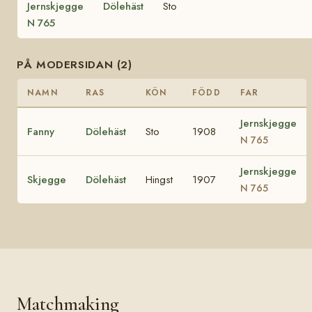
Jernskjegge
Dölehäst
Sto
N 765
PÅ MODERSIDAN (2)
NAMN
RAS
KÖN
FÖDD
FAR
Jernskjegge
Fanny
Dölehäst
Sto
1908
N 765
Jernskjegge
Skjegge
Dölehäst
Hingst
1907
N 765
Matchmaking