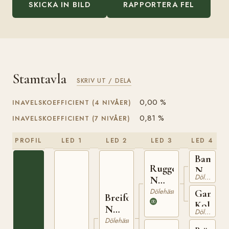
SKICKA IN BILD
RAPPORTERA FEL
Stamtavla
SKRIV UT / DELA
0,00 %
INAVELSKOEFFICIENT (4 NIVÅER)
0,81 %
INAVELSKOEFFICIENT (7 NIVÅER)
PROFIL
LED 1
LED 2
LED 3
LED 4
Bamsen
Ruggen
N
Dölehäst
N
254
394
Dölehäst
Gamle
Breifot
Kolsta
N
Dölehäst
520
Dölehäst