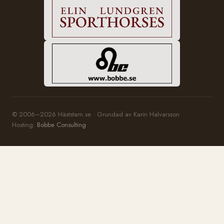
© 2006–2026 Häststam.se · Grundad av Karin Halvarsson
Hosting:
Bobbe Consulting