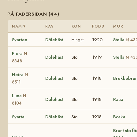
PÅ FADERSIDAN (44)
NAMN
RAS
KÖN
FÖDD
MOR
Svarten
Dölehäst
Hingst
1920
Stella
N 43
Flora
N
Dölehäst
Sto
1919
Stella
N 43
8348
Heira
N
Dölehäst
Sto
1918
Brekkebru
8511
Luna
N
Dölehäst
Sto
1918
Raua
8104
Svarta
Dölehäst
Sto
1918
Borka
Brunt sto f