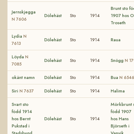
Brunt sto f
Jernskjegga
Dölehäst
Sto
1914
1907 hos O
N 7606
Troseth
Lydia
N
Dölehäst
Sto
1914
Raua
7613
Löyda
N
Dölehäst
Sto
1914
Snögg
N 17
7085
okänt namn
Dölehäst
Sto
1914
Bua
N 654
Siri
Dölehäst
Sto
1914
Halima
N 7637
Svart sto
Mörkbrunt 
född 1914
född 1907
hos Bernt
Dölehäst
Sto
1914
hos Hans
Pukstad i
Björseth i
Stadsbygd
Vanvik