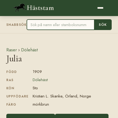
Häststam
SÖK
SNABBSÖK
Raser
›
Dölehäst
Julia
1909
FÖDD
Dölehäst
RAS
Sto
KÖN
Kristian L. Skanke, Örland, Norge
UPPFÖDARE
mörkbrun
FÄRG