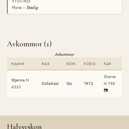
STOLINJE
Flora
Stadig
—
Avkommor (1)
Avkommor
NAMN
RAS
KÖN
FÖDD
FAR
Gurre
Stjerna
N
Dölehäst
Sto
1913
N 788
6333
📷
Halvsyskon