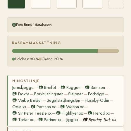
Foto finns i databasen
RASSAMMANSÄTTNING
Dölehäst 80 %
Okänd 20 %
HINGSTLINJE
Jernskjegge
📷
Breifot
📷
Ruggen
📷
Bamsen
—
—
—
—
📷
Dovre
Borkhushingsten
Sleipner
Forbrigd
—
—
—
—
📷
Veikle Balder
Segalstadhingsten
Huseby-Odin
—
—
—
Odin xx
📷
Partisan xx
📷
Walton xx
—
—
—
📷
Sir Peter Teazle xx
📷
Highflyer xx
📷
Herod xx
—
—
—
📷
Tartar xx
📷
Partner xx
Jigg xx
📷
Byerley Turk ox
—
—
—