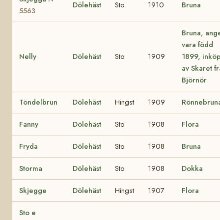
Dölehäst
Sto
1910
Bruna
5563
Bruna, ang
vara född
Nelly
Dölehäst
Sto
1909
1899, inköp
av Skaret f
Björnör
Töndelbrun
Dölehäst
Hingst
1909
Rönnebrun
Fanny
Dölehäst
Sto
1908
Flora
Fryda
Dölehäst
Sto
1908
Bruna
Storma
Dölehäst
Sto
1908
Dokka
Skjegge
Dölehäst
Hingst
1907
Flora
Sto e