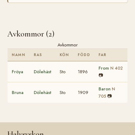
Avkommor (2)
Avkommor
NAMN
RAS
KÖN
FÖDD
FAR
From
N 402
Fröya
Dölehäst
Sto
1896
📷
Baron
N
Bruna
Dölehäst
Sto
1909
📷
705
Halvsyskon