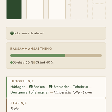
Foto finns i databasen
RASSAMMANSÄTTNING
Dölehäst 60 %
Okänd 40 %
HINGSTLINJE
Hårfager
📷
Basken
📷
Sterkoder
Toftebrun
—
—
—
—
Den gamle Toftehingsten
Hingst från Tofte i Dovre
—
STOLINJE
Freia