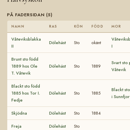
PÅ FADERSIDAN (5)
NAMN
RAS
KÖN
FÖDD
MOR
Våteviksblakka
Våteviks
Dölehäst
Sto
okänt
II
I
Brunt sto född
Svart sto
1889 hos Ole
Dölehäst
Sto
1889
Våtevik
T. Våtevik
Blackt sto född
Blackt st
1885 hos Tor I.
Dölehäst
Sto
1885
i Sunnfjo
Fedje
Skjödna
Dölehäst
Sto
1884
Freja
Dölehäst
Sto