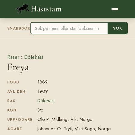
Häststam
SÖK
SNABBSÖK
Raser
›
Dölehäst
Freya
1889
FÖDD
1909
AVLIDEN
Dölehäst
RAS
Sto
KÖN
Ole P. Midlang, Vik, Norge
UPPFÖDARE
Johannes O. Tryti, Vik i Sogn, Norge
ÄGARE