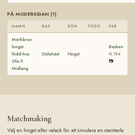
PÅ MODERSIDAN (1)
NAMN
RAS
KÖN
FÖDD
FAR
Mörkbrun
hingst
Basken
född hos
Dölehäst
Hingst
N 194
Ole P.
📷
Midlang
Matchmaking
Välj en hingst eller valack för att simulera en stamtavla