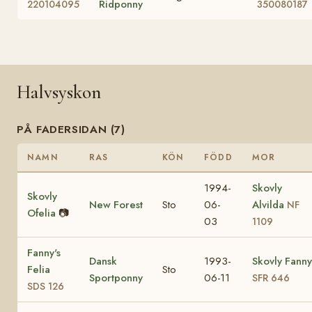
Ridponny
220104095
350080187
Halvsyskon
PÅ FADERSIDAN (7)
NAMN
RAS
KÖN
FÖDD
MOR
1994-
Skovly
Skovly
New Forest
Sto
06-
Alvilda
NF
Ofelia
📷
03
1109
Fanny's
Dansk
1993-
Skovly Fanny
Felia
Sto
Sportponny
06-11
SFR 646
SDS 126