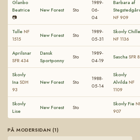
Glanbo
1989-
Barbara af
Beatrice
New Forest
Sto
06-
Stegstedgår
📷
04
NF 909
Tulle
1989-
Skovly Chill
NF
New Forest
Sto
05-31
1515
NF 1136
Aprilsnar
Dansk
1989-
Sto
Sascha
SFR 8
Sportponny
04-19
SFR 434
Skovly
Skovly
1988-
Ina
New Forest
Sto
Alvilda
SDH
NF
05-14
93
1109
Skovly
Skovly Fie
N
New Forest
Sto
Lise
907
PÅ MODERSIDAN (1)