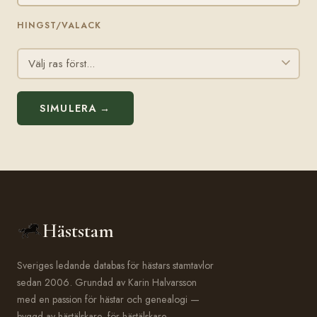
HINGST/VALACK
SIMULERA →
Häststam
Sveriges ledande databas för hästars stamtavlor
sedan 2006. Grundad av Karin Halvarsson
med en passion för hästar och genealogi —
byggd av hästälskare, för hästälskare.