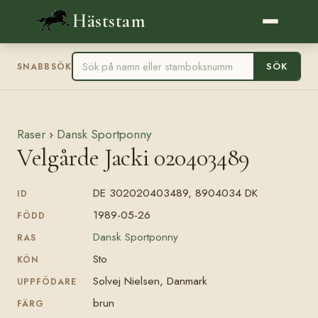
Häststam
SÖK
SNABBSÖK
Raser
›
Dansk Sportponny
Velgårde Jacki 020403489
DE 302020403489, 8904034 DK
ID
1989-05-26
FÖDD
Dansk Sportponny
RAS
Sto
KÖN
Solvej Nielsen, Danmark
UPPFÖDARE
brun
FÄRG