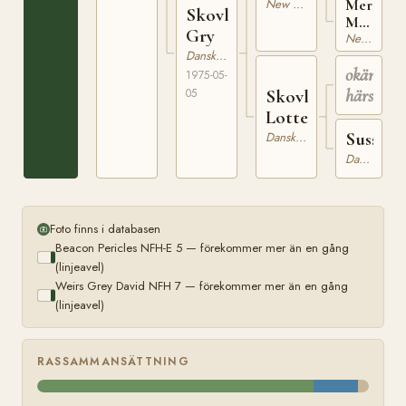
70/024
Merrie
New Forest
7
Skovly
NF
Maple
Gry
NFM
New Forest
425
Dansk Sportponny
okänd
1975-05-
härstam
05
Skovly
Lotte
Sussi
Dansk Sportponny
Dansk Sportponny
Foto finns i databasen
Beacon Pericles NFH-E 5 — förekommer mer än en gång
(linjeavel)
Weirs Grey David NFH 7 — förekommer mer än en gång
(linjeavel)
RASSAMMANSÄTTNING