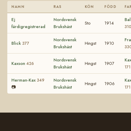
NAMN
RAS
KÖN
FÖDD
FA
Ej
Nordsvensk
Ba
Sto
1914
färdigregistrerad
Brukshäst
31
Nordsvensk
Fra
Blick
Hingst
1910
377
Brukshäst
33
Nordsvensk
Ka
Kaxson
Hingst
1907
426
Brukshäst
171
Herman-Kax
Nordsvensk
Ka
349
Hingst
1906
📷
Brukshäst
171