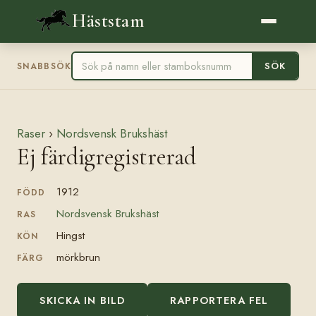
Häststam
SÖK
SNABBSÖK
Raser
›
Nordsvensk Brukshäst
Ej färdigregistrerad
1912
FÖDD
Nordsvensk Brukshäst
RAS
Hingst
KÖN
mörkbrun
FÄRG
SKICKA IN BILD
RAPPORTERA FEL