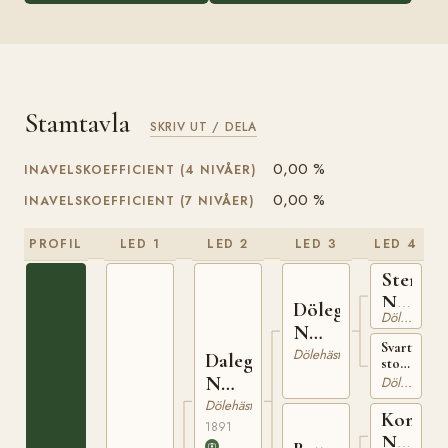
Stamtavla
SKRIV UT / DELA
0,00 %
INAVELSKOEFFICIENT (4 NIVÅER)
0,00 %
INAVELSKOEFFICIENT (7 NIVÅER)
PROFIL
LED 1
LED 2
LED 3
LED 4
Sterkod
N
Dölegubben
Dölehäst
126
N
Svart
169
Dölehäst
Dalegudbrand
sto
född
N
Dölehäst
1871
446
Dölehäst
på
Kongsl
1891
Enge
N