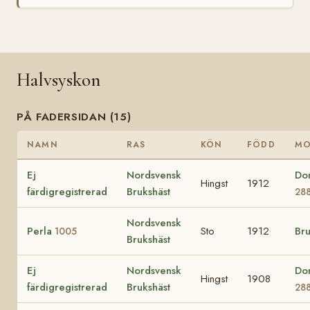
Halvsyskon
PÅ FADERSIDAN (15)
NAMN
RAS
KÖN
FÖDD
M
Ej
Nordsvensk
Do
Hingst
1912
färdigregistrerad
Brukshäst
28
Nordsvensk
Perla
Sto
1912
Br
1005
Brukshäst
Ej
Nordsvensk
Do
Hingst
1908
färdigregistrerad
Brukshäst
28