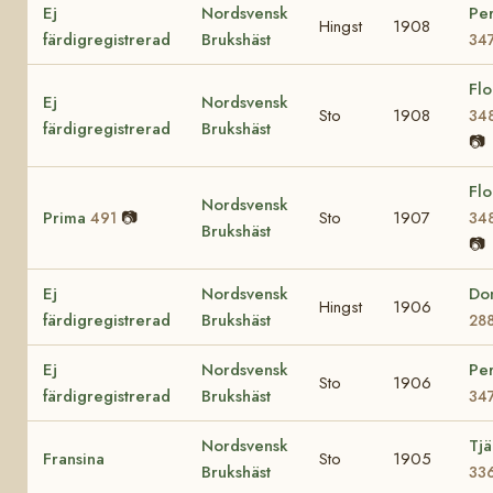
Ej
Nordsvensk
Per
Hingst
1908
färdigregistrerad
Brukshäst
34
Flo
Ej
Nordsvensk
Sto
1908
34
färdigregistrerad
Brukshäst
📷
Flo
Nordsvensk
Prima
📷
Sto
1907
491
34
Brukshäst
📷
Ej
Nordsvensk
Do
Hingst
1906
färdigregistrerad
Brukshäst
28
Ej
Nordsvensk
Per
Sto
1906
färdigregistrerad
Brukshäst
34
Nordsvensk
Tjä
Fransina
Sto
1905
Brukshäst
33