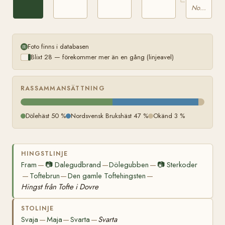
Nordsvensk Brukshäst
Foto finns i databasen
Blixt 28 — förekommer mer än en gång (linjeavel)
RASSAMMANSÄTTNING
Dölehäst 50 %
Nordsvensk Brukshäst 47 %
Okänd 3 %
HINGSTLINJE
Fram
📷
Dalegudbrand
Dölegubben
📷
Sterkoder
—
—
—
Toftebrun
Den gamle Toftehingsten
—
—
—
Hingst från Tofte i Dovre
STOLINJE
Svaja
Maja
Svarta
Svarta
—
—
—