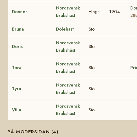
Nordsvensk
Do
Donner
Hingst
1904
Brukshäst
28
Bruna
Dölehäst
Sto
Nordsvensk
Doris
Sto
Brukshäst
Nordsvensk
Tora
Sto
Pr
Brukshäst
Nordsvensk
Tyra
Sto
Brukshäst
Nordsvensk
Vilja
Sto
Brukshäst
PÅ MODERSIDAN (4)