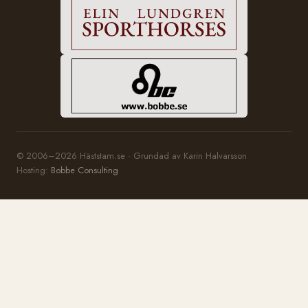
© 2006–2026 Häststam.se · Grundad av Karin Halvarsson
Hosting:
Bobbe Consulting