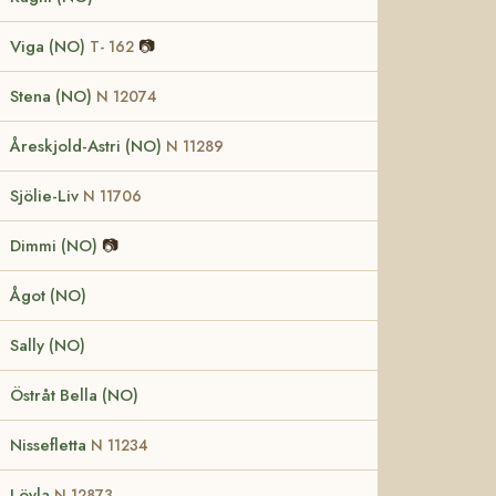
Viga (NO)
📷
T- 162
Stena (NO)
N 12074
Åreskjold-Astri (NO)
N 11289
Sjölie-Liv
N 11706
Dimmi (NO)
📷
Ågot (NO)
Sally (NO)
Östråt Bella (NO)
Nissefletta
N 11234
Löyla
N 12873