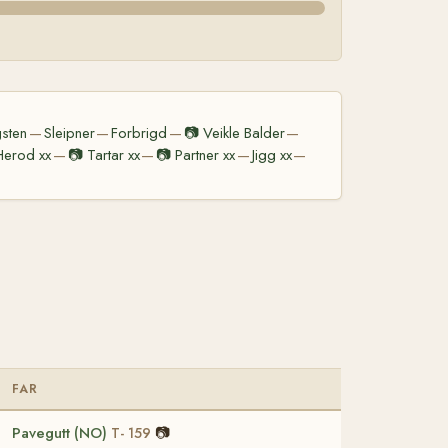
gsten
Sleipner
Forbrigd
📷
Veikle Balder
—
—
—
—
Herod xx
📷
Tartar xx
📷
Partner xx
Jigg xx
—
—
—
—
FAR
Pavegutt (NO)
📷
T- 159