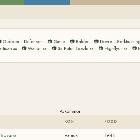

Gubben
Defensor
📷
Gimle
📷
Balder
📷
Dovre
Borkhushin
—
—
—
—
—
artisan xx
📷
Walton xx
📷
Sir Peter Teazle xx
📷
Highflyer xx
📷
—
—
—
—
Avkommor
KÖN
FÖDD
 Travare
Valack
1944