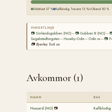
Dölehäst 37 %
Kallblodig Travare 13 %
Okänd 50 %
HINGSTLINJE
📷
Sörlandsgubben (NO)
📷
Gubben III (NO)

—
—
Segalstadhingsten
Huseby-Odin
Odin xx
📷
P
—
—
—
📷
Byerley Turk ox
Avkommor (1)
NAMN
RAS
Hussard (NO)
📷
Kallblodig