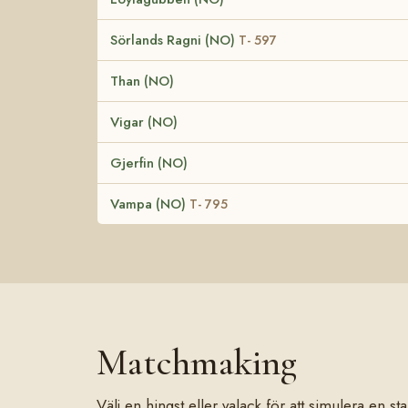
Sörlands Ragni (NO)
T- 597
Than (NO)
Vigar (NO)
Gjerfin (NO)
Vampa (NO)
T- 795
Matchmaking
Välj en hingst eller valack för att simulera en 