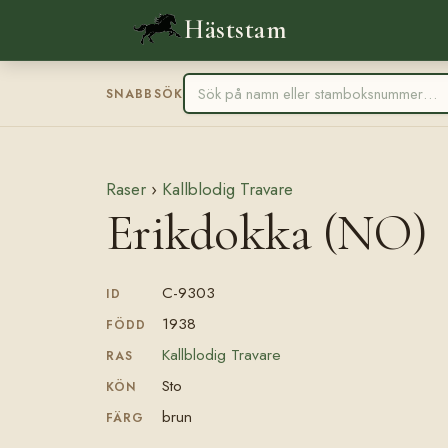
Häststam
SNABBSÖK
Raser
›
Kallblodig Travare
Erikdokka (NO)
C-9303
ID
1938
FÖDD
Kallblodig Travare
RAS
Sto
KÖN
brun
FÄRG