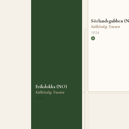
Sörlandsgubben (
Kallblodig Travare
1924
Erikdokka (NO)
Kallblodig Travare
1938