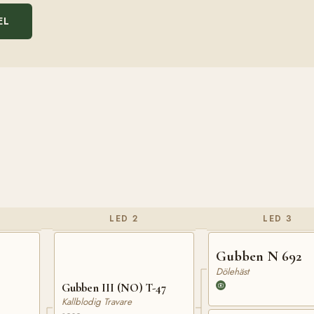
EL
LED 2
LED 3
Gubben N 692
Dölehäst
Gubben III (NO) T-47
Kallblodig Travare