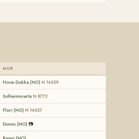
MOR
Hove-Dokka (NO)
N 14359
Solheimsvarta
N 8772
Flori (NO)
N 14037
Dimmi (NO)
📷
Ragni (NO)