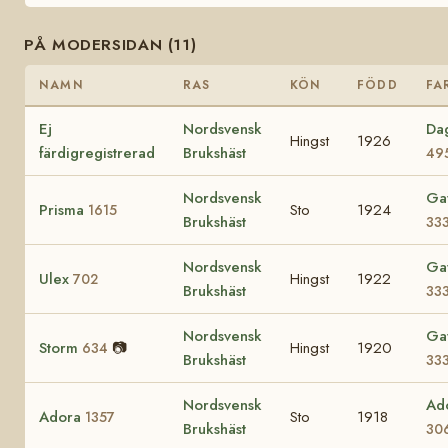
PÅ MODERSIDAN (11)
NAMN
RAS
KÖN
FÖDD
FA
Ej
Nordsvensk
Dag
Hingst
1926
färdigregistrerad
Brukshäst
49
Nordsvensk
Gaf
Prisma
Sto
1924
1615
Brukshäst
33
Nordsvensk
Gaf
Ulex
Hingst
1922
702
Brukshäst
33
Nordsvensk
Gaf
Storm
📷
Hingst
1920
634
Brukshäst
33
Nordsvensk
Ad
Adora
Sto
1918
1357
Brukshäst
30