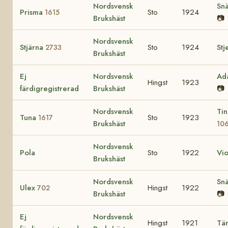
Nordsvensk
Snä
Prisma
Sto
1924
1615
Brukshäst
📷
Nordsvensk
Stjärna
Sto
1924
Stj
2733
Brukshäst
Ej
Nordsvensk
Ad
Hingst
1923
färdigregistrerad
Brukshäst
📷
Nordsvensk
Tin
Tuna
Sto
1923
1617
Brukshäst
10
Nordsvensk
Pola
Sto
1922
Vi
Brukshäst
Nordsvensk
Snä
Ulex
Hingst
1922
702
Brukshäst
📷
Ej
Nordsvensk
Hingst
1921
Tä