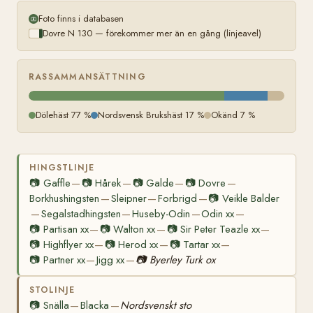
Foto finns i databasen
Dovre N 130 — förekommer mer än en gång (linjeavel)
RASSAMMANSÄTTNING
Dölehäst 77 %
Nordsvensk Brukshäst 17 %
Okänd 7 %
HINGSTLINJE
📷
Gaffle
📷
Hårek
📷
Galde
📷
Dovre
—
—
—
—
Borkhushingsten
Sleipner
Forbrigd
📷
Veikle Balder
—
—
—
Segalstadhingsten
Huseby-Odin
Odin xx
—
—
—
—
📷
Partisan xx
📷
Walton xx
📷
Sir Peter Teazle xx
—
—
—
📷
Highflyer xx
📷
Herod xx
📷
Tartar xx
—
—
—
📷
Partner xx
Jigg xx
📷
Byerley Turk ox
—
—
STOLINJE
📷
Snälla
Blacka
Nordsvenskt sto
—
—