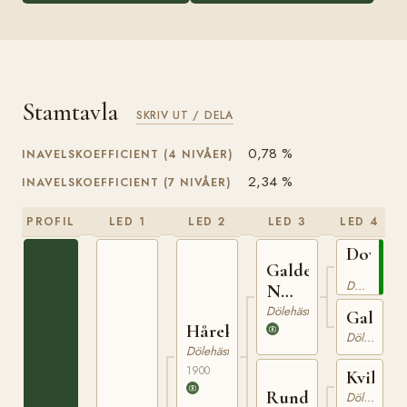
Stamtavla
SKRIV UT / DELA
0,78 %
INAVELSKOEFFICIENT (4 NIVÅER)
2,34 %
INAVELSKOEFFICIENT (7 NIVÅER)
PROFIL
LED 1
LED 2
LED 3
LED 4
Dovre
Galde
N
Dölehäst
N
130
372
Dölehäst
Galdeb
Hårek
Dölehäst
Dölehäst
1900
Kvik
Rundduva
Dölehäst