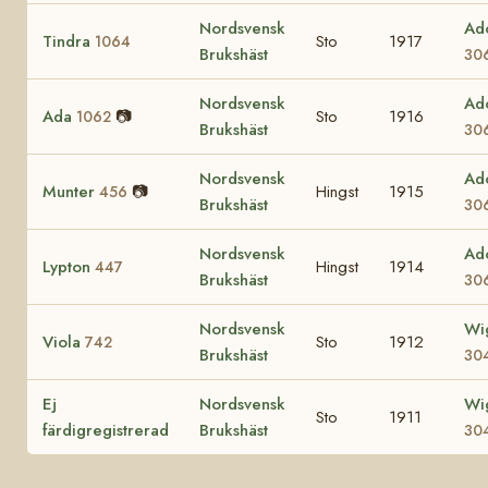
Nordsvensk
Ad
Tindra
Sto
1917
1064
Brukshäst
30
Nordsvensk
Ad
Ada
📷
Sto
1916
1062
Brukshäst
30
Nordsvensk
Ad
Munter
📷
Hingst
1915
456
Brukshäst
30
Nordsvensk
Ad
Lypton
Hingst
1914
447
Brukshäst
30
Nordsvensk
Wi
Viola
Sto
1912
742
Brukshäst
30
Ej
Nordsvensk
Wi
Sto
1911
färdigregistrerad
Brukshäst
30