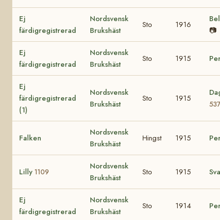
Ej
Nordsvensk
Be
Sto
1916
färdigregistrerad
Brukshäst
📷
Ej
Nordsvensk
Sto
1915
Pe
färdigregistrerad
Brukshäst
Ej
Nordsvensk
Dag
färdigregistrerad
Sto
1915
Brukshäst
53
(1)
Nordsvensk
Falken
Hingst
1915
Per
Brukshäst
Nordsvensk
Lilly
Sto
1915
Sva
1109
Brukshäst
Ej
Nordsvensk
Sto
1914
Pe
färdigregistrerad
Brukshäst