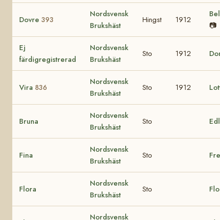
Nordsvensk
Be
Dovre
Hingst
1912
393
Brukshäst
📷
Ej
Nordsvensk
Sto
1912
Do
färdigregistrerad
Brukshäst
Nordsvensk
Vira
Sto
1912
Lo
836
Brukshäst
Nordsvensk
Bruna
Sto
Ed
Brukshäst
Nordsvensk
Fina
Sto
Fre
Brukshäst
Nordsvensk
Flora
Sto
Flo
Brukshäst
Nordsvensk