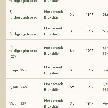
färdigregistrerad
Brukshäst
Ej
Nordsvensk
Sto
1917
Bj
färdigregistrerad
Brukshäst
Ej
Nordsvensk
Sto
1917
No
färdigregistrerad
Brukshäst
Ej
Nordsvensk
Sar
färdigregistrerad
Sto
1917
Brukshäst
83
(23)
Nordsvensk
Freja
Sto
1917
Ste
1390
Brukshäst
Nordsvensk
Fje
Sjuan
Sto
1917
1945
Brukshäst
38
Nordsvensk
Vivan
Sto
1917
Ve
1129
Brukshäst