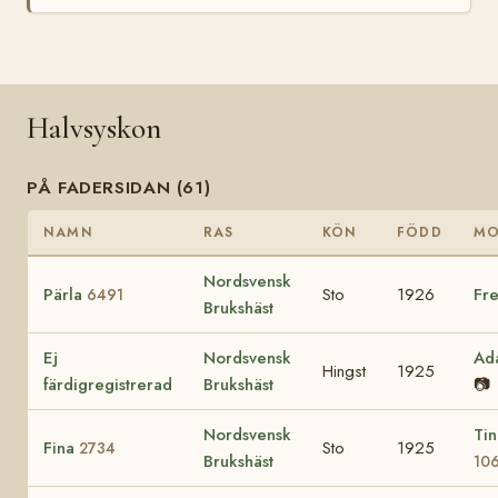
Halvsyskon
PÅ FADERSIDAN (61)
NAMN
RAS
KÖN
FÖDD
M
Nordsvensk
Pärla
Sto
1926
Fre
6491
Brukshäst
Ej
Nordsvensk
Ad
Hingst
1925
färdigregistrerad
Brukshäst
📷
Nordsvensk
Tin
Fina
Sto
1925
2734
Brukshäst
10