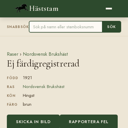
Häststam
SÖK
SNABBSÖK
Raser
›
Nordsvensk Brukshäst
Ej färdigregistrerad
1921
FÖDD
Nordsvensk Brukshäst
RAS
Hingst
KÖN
brun
FÄRG
SKICKA IN BILD
RAPPORTERA FEL