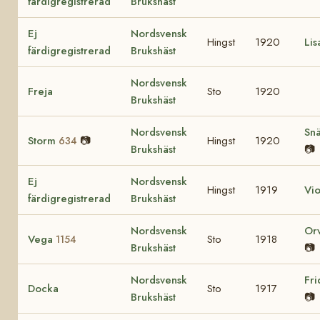
färdigregistrerad
Brukshäst
Ej
Nordsvensk
Hingst
1920
Li
färdigregistrerad
Brukshäst
Nordsvensk
Freja
Sto
1920
Brukshäst
Nordsvensk
Snä
Storm
📷
Hingst
1920
634
Brukshäst
📷
Ej
Nordsvensk
Hingst
1919
Vi
färdigregistrerad
Brukshäst
Nordsvensk
Or
Vega
Sto
1918
1154
Brukshäst
📷
Nordsvensk
Fr
Docka
Sto
1917
Brukshäst
📷