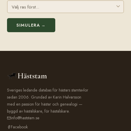
SIMULERA →
Häststam
Sveriges ledande databas för hästars stamtavlor
sedan 2006. Grundad av Karin Halvarsson
med en passion för hästar och genealogi —
byggd av hästälskare, för hästälskare.
info@haststam.se
Facebook