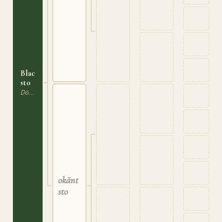
Blackt
sto
Dölehäst
okänt
sto