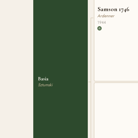
Samson 1746
Ardenner
1944
Basia
Sztumski