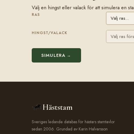
Välj en hingst eller valack för att simulera en s
RAS
HINGST/VALACK
SIMULERA →
Häststam
Sveriges ledande databas för hästars stamtavlor
sedan 2006. Grundad av Karin Halvarsson