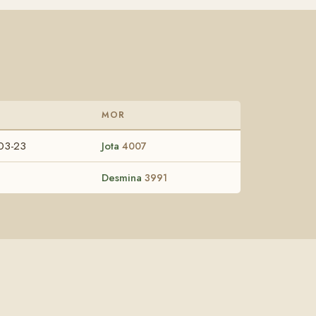
MOR
03-23
Jota
4007
Desmina
3991