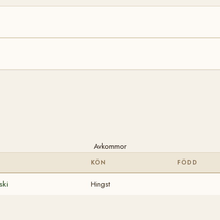
Avkommor
KÖN
FÖDD
ski
Hingst