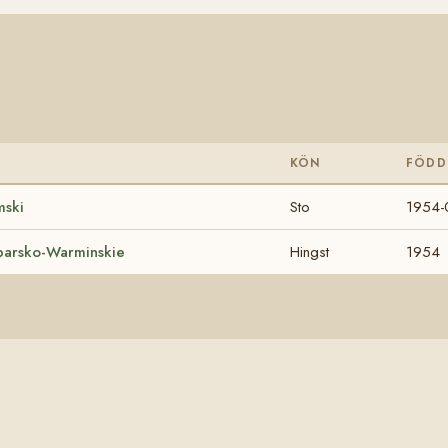
KÖN
FÖDD
mski
Sto
1954-
barsko-Warminskie
Hingst
1954