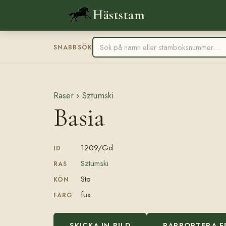
Häststam
SNABBSÖK
Raser
›
Sztumski
Basia
1209/Gd
ID
Sztumski
RAS
Sto
KÖN
fux
FÄRG
SKICKA IN BILD
RAPPORTERA F