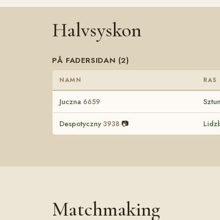
Halvsyskon
PÅ FADERSIDAN (2)
NAMN
RAS
Juczna
Sztu
6659
Despotyczny
📷
Lidz
3938
Matchmaking