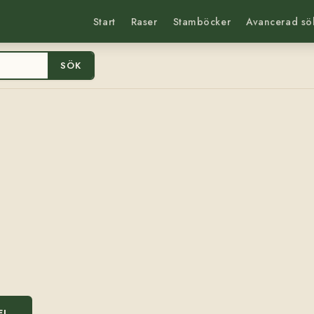
Start
Raser
Stamböcker
Avancerad sö
SÖK
EL