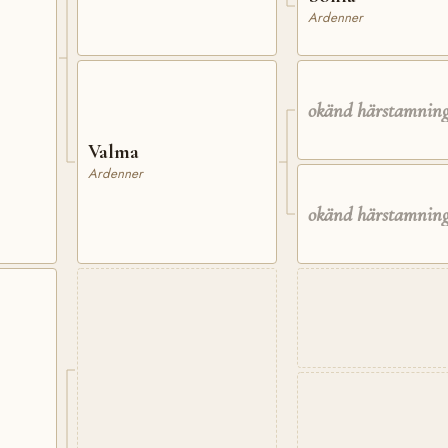
Ardenner
okänd härstamnin
Valma
Ardenner
okänd härstamnin