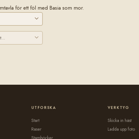
tamtavla för ett föl med Basia som mor.
UTFORSKA
VERKTYG
Start
Skicka in häst
Raser
Ladda upp foto
Stamböcker