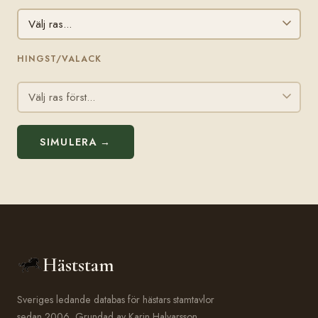
HINGST/VALACK
SIMULERA →
Häststam
Sveriges ledande databas för hästars stamtavlor
sedan 2006. Grundad av Karin Halvarsson