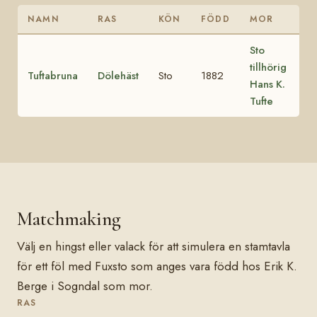
NAMN
RAS
KÖN
FÖDD
MOR
Sto
tillhörig
Tuftabruna
Dölehäst
Sto
1882
Hans K.
Tufte
Matchmaking
Välj en hingst eller valack för att simulera en stamtavla
för ett föl med Fuxsto som anges vara född hos Erik K.
Berge i Sogndal som mor.
RAS