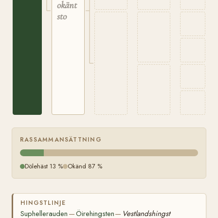
okänt
sto
RASSAMMANSÄTTNING
Dölehäst 13 %
Okänd 87 %
HINGSTLINJE
Suphellerauden
Öirehingsten
Vestlandshingst
—
—