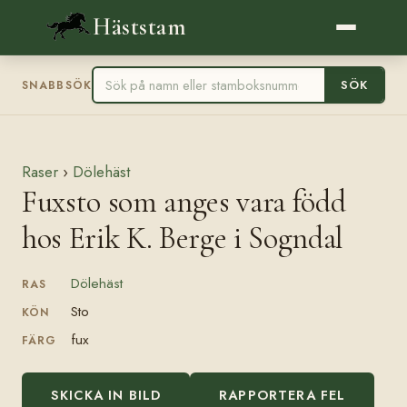
Häststam
SÖK
SNABBSÖK
Raser
›
Dölehäst
Fuxsto som anges vara född
hos Erik K. Berge i Sogndal
Dölehäst
RAS
Sto
KÖN
fux
FÄRG
SKICKA IN BILD
RAPPORTERA FEL