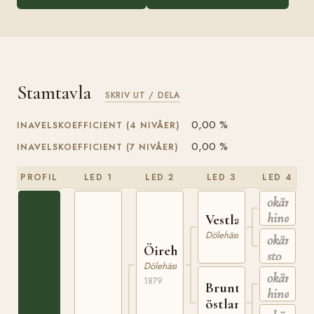
Stamtavla
SKRIV UT / DELA
0,00 %
INAVELSKOEFFICIENT (4 NIVÅER)
0,00 %
INAVELSKOEFFICIENT (7 NIVÅER)
PROFIL
LED 1
LED 2
LED 3
LED 4
okänd
hingst
Vestlandshingst
Dölehäst
okänt
Öirehingsten
sto
Dölehäst
okänd
1879
Brunt
hingst
östlandssto