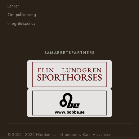
Länkar
Om publicering
Integritetspolicy
SAMARBETSPARTNERS
© 2006–2026 Häststam.se · Grundad av Karin Halvarsson