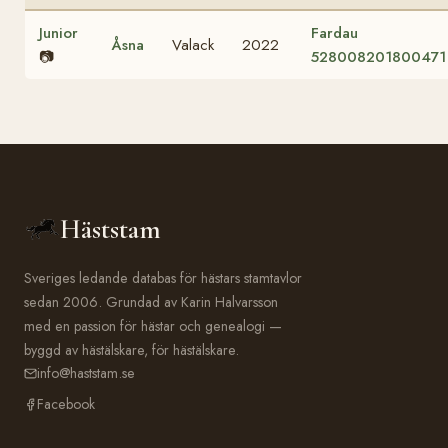
Junior
Fardau
Åsna
Valack
2022
📷
528008201800471
Häststam
Sveriges ledande databas för hästars stamtavlor
sedan 2006. Grundad av Karin Halvarsson
med en passion för hästar och genealogi —
byggd av hästälskare, för hästälskare.
info@haststam.se
Facebook