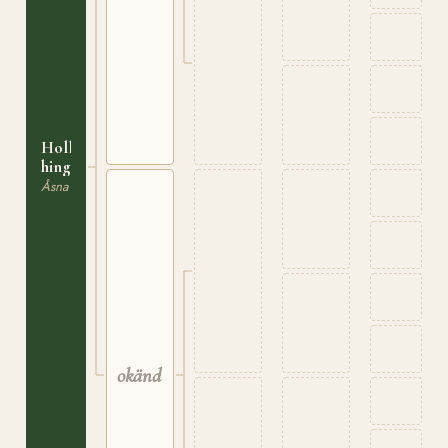
Holländsk
hingst
Åsna
okänd