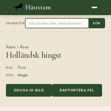
Häststam
SÖK
SNABBSÖK
Raser
›
Åsna
Holländsk hingst
Åsna
RAS
Hingst
KÖN
SKICKA IN BILD
RAPPORTERA FEL