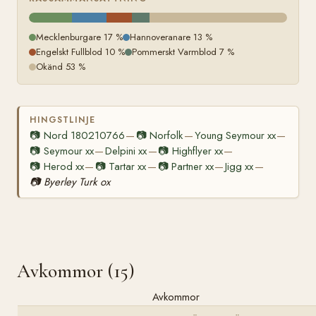
Mecklenburgare 17 %
Hannoveranare 13 %
Engelskt Fullblod 10 %
Pommerskt Varmblod 7 %
Okänd 53 %
HINGSTLINJE
📷
Nord 180210766
📷
Norfolk
Young Seymour xx
—
—
—
📷
Seymour xx
Delpini xx
📷
Highflyer xx
—
—
—
📷
Herod xx
📷
Tartar xx
📷
Partner xx
Jigg xx
—
—
—
—
📷
Byerley Turk ox
Avkommor (15)
Avkommor