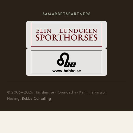
SAMARBETSPARTNERS
© 2006–2026 Häststam.se · Grundad av Karin Halvarsson
Hosting:
Bobbe Consulting