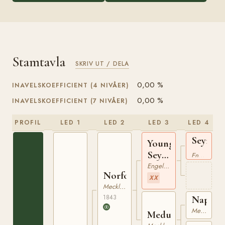
Stamtavla
SKRIV UT / DELA
0,00 %
INAVELSKOEFFICIENT (4 NIVÅER)
0,00 %
INAVELSKOEFFICIENT (7 NIVÅER)
PROFIL
LED 1
LED 2
LED 3
LED 4
Seymou
Young
xx
Seymour
Engelskt Fullblod
xx
Engelskt Fullblod
Norfolk
XX
Mecklenburgare
1843
Napole
Mecklenburgare
Medusa