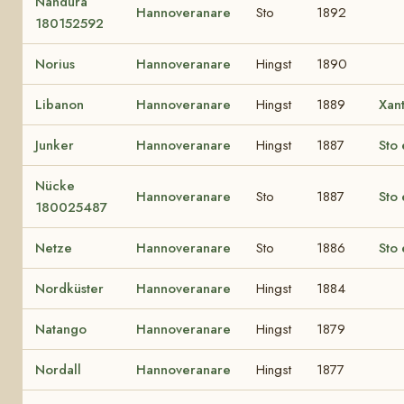
Nandura
Hannoveranare
Sto
1892
180152592
Norius
Hannoveranare
Hingst
1890
Libanon
Hannoveranare
Hingst
1889
Xan
Junker
Hannoveranare
Hingst
1887
Sto 
Nücke
Hannoveranare
Sto
1887
Sto 
180025487
Netze
Hannoveranare
Sto
1886
Sto 
Nordküster
Hannoveranare
Hingst
1884
Natango
Hannoveranare
Hingst
1879
Nordall
Hannoveranare
Hingst
1877