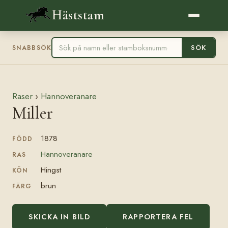
Häststam
SÖK
SNABBSÖK
Raser
›
Hannoveranare
Miller
1878
FÖDD
Hannoveranare
RAS
Hingst
KÖN
brun
FÄRG
SKICKA IN BILD
RAPPORTERA FEL