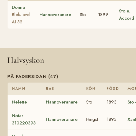
Donna
Sto e.
Hannoveranare
Sto
1899
Blek. avd
Accord
AI 32
Halvsyskon
PÅ FADERSIDAN (47)
NAMN
RAS
KÖN
FÖDD
MO
Nelette
Hannoveranare
Sto
1893
Sto 
Notar
Hannoveranare
Hingst
1893
Xan
310220393